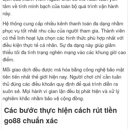
tâm về tính minh bạch của toàn bộ quá trình vận hành
này.
Hệ thống cung cấp nhiều kênh thanh toán đa dạng nhằm
phục vụ tốt nhất nhu cầu của người tham gia. Thành viên
có thể linh hoạt lựa chọn các hình thức phù hợp nhất với
điều kiện thực tế cá nhân. Sự đa dạng này giúp giảm
thiểu tối đa tình trạng nghẽn mạng vào các khung giờ cao
điểm.
Mỗi giao dịch đều được mã hóa bằng công nghệ bảo mật
tiên tiến nhất thế giới hiện nay. Người chơi chỉ cần tuân
thủ đúng các điều khoản quy định để quá trình diễn ra
suôn sẻ. Mọi hành vi gian lận đều bị phát hiện và xử lý
nghiêm khắc nhằm bảo vệ cộng đồng.
Các bước thực hiện cách rút tiền
go88 chuẩn xác