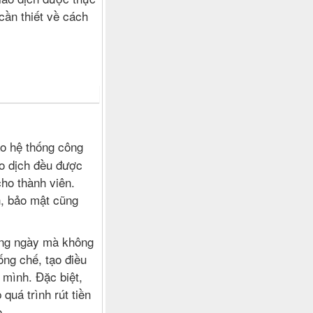
cần thiết về cách
o hệ thống công
ao dịch đều được
ho thành viên.
h, bảo mật cũng
rong ngày mà không
ống chế, tạo điều
 mình. Đặc biệt,
 quá trình rút tiền
o.