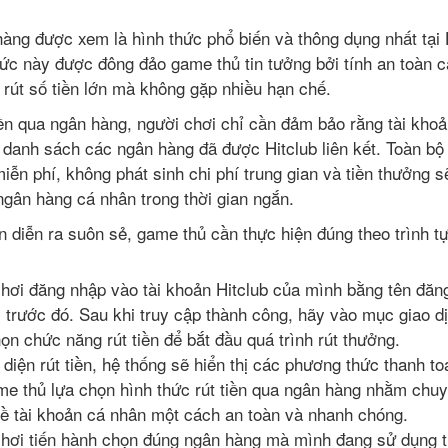
hàng được xem là hình thức phổ biến và thông dụng nhất tại 
hức này được đông đảo game thủ tin tưởng bởi tính an toàn c
rút số tiền lớn mà không gặp nhiều hạn chế.
tiền qua ngân hàng, người chơi chỉ cần đảm bảo rằng tài kh
danh sách các ngân hàng đã được Hitclub liên kết. Toàn bộ 
miễn phí, không phát sinh chi phí trung gian và tiền thưởng 
 ngân hàng cá nhân trong thời gian ngắn.
iền diễn ra suôn sẻ, game thủ cần thực hiện đúng theo trình 
hơi đăng nhập vào tài khoản Hitclub của mình bằng tên đăn
 trước đó. Sau khi truy cập thành công, hãy vào mục giao dị
ọn chức năng rút tiền để bắt đầu quá trình rút thưởng.
 diện rút tiền, hệ thống sẽ hiển thị các phương thức thanh 
me thủ lựa chọn hình thức rút tiền qua ngân hàng nhằm chuy
ề tài khoản cá nhân một cách an toàn và nhanh chóng.
hơi tiến hành chọn đúng ngân hàng mà mình đang sử dụng 