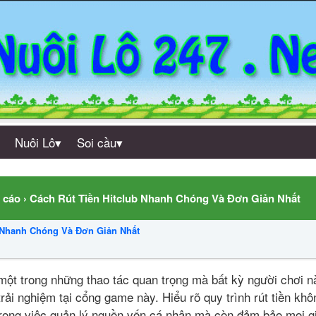
Nuôi Lô▾
Soi cầu▾
 cáo
›
Cách Rút Tiền Hitclub Nhanh Chóng Và Đơn Giản Nhất
b Nhanh Chóng Và Đơn Giản Nhất
à một trong những thao tác quan trọng mà bất kỳ người chơi
trải nghiệm tại cổng game này. Hiểu rõ quy trình rút tiền kh
trong việc quản lý nguồn vốn cá nhân mà còn đảm bảo mọi g