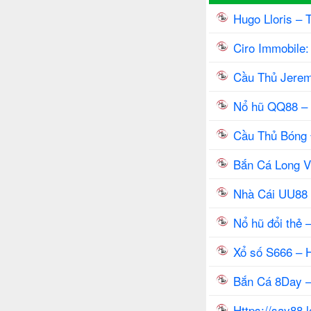
Hugo Lloris – 
Ciro Immobile:
Cầu Thủ Jerem
Nổ hũ QQ88 – K
Cầu Thủ Bóng 
Bắn Cá Long V
Nhà Cái UU88 
Nổ hũ đổi thẻ 
Xổ số S666 – 
Bắn Cá 8Day –
Https://say88.