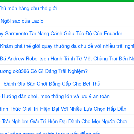
Thủ môn hàng đầu thế giới
 Ngôi sao của Lazio
y Sarmiento Tài Năng Cánh Giàu Tốc Độ Của Ecuador
hám phá thế giới quay thưởng đa chủ đề với nhiều trải nghi
Đá Andrew Robertson Hành Trình Từ Một Chàng Trai Đến N
ương ok8386 Có Gì Đáng Trải Nghiệm?
– Đánh Giá Sân Chơi Đẳng Cấp Cho Bet Thủ
– Hướng dẫn chơi, mẹo thắng lớn và lưu ý an toàn
Hình Thức Giải Trí Hiện Đại Với Nhiều Lựa Chọn Hấp Dẫn
 Trải Nghiệm Giải Trí Hiện Đại Dành Cho Mọi Người Chơi
love/ cổng game cá cược trực tuyến đẳng cấp