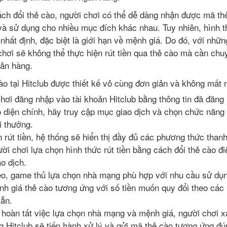
cách đổi thẻ cào, người chơi có thể dễ dàng nhận được mã th
à sử dụng cho nhiều mục đích khác nhau. Tuy nhiên, hình t
nhất định, đặc biệt là giới hạn về mệnh giá. Do đó, với nhữn
chơi sẽ không thể thực hiện rút tiền qua thẻ cào mà cần ch
gân hàng.
ào tại Hitclub được thiết kế vô cùng đơn giản và không mất n
hơi đăng nhập vào tài khoản Hitclub bằng thông tin đã đăng 
 diện chính, hãy truy cập mục giao dịch và chọn chức năng r
i thưởng.
 rút tiền, hệ thống sẽ hiển thị đầy đủ các phương thức than
ười chơi lựa chọn hình thức rút tiền bằng cách đổi thẻ cào đi
ao dịch.
eo, game thủ lựa chọn nhà mạng phù hợp với nhu cầu sử dụ
nh giá thẻ cào tương ứng với số tiền muốn quy đổi theo cá
sẵn.
 hoàn tất việc lựa chọn nhà mạng và mệnh giá, người chơi 
ng Hitclub sẽ tiến hành xử lý và gửi mã thẻ cào tương ứng đ