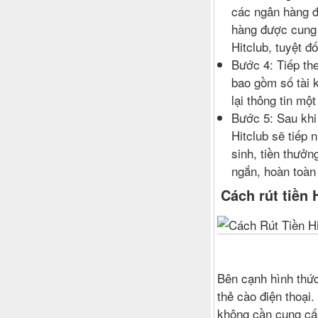
các ngân hàng đã
hàng được cung 
Hitclub, tuyệt đ
Bước 4: Tiếp the
bao gồm số tài 
lại thông tin mộ
Bước 5: Sau khi 
Hitclub sẽ tiếp 
sinh, tiền thưở
ngắn, hoàn toàn
Cách rút tiền 
Bên cạnh hình thức
thẻ cào điện thoại.
không cần cung cấp