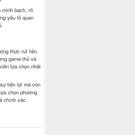
n minh bạch, rõ
ững yếu tố quan
ủ.
ơng thức rút tiền
ượng game thủ và
viên lựa chọn nhất
sự tiện lợi mà còn
 lựa chọn phương
à chính xác.