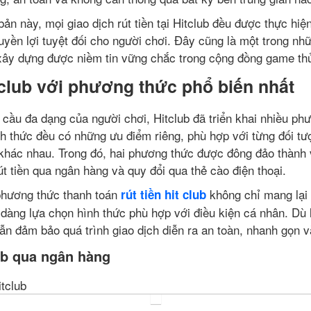
ản này, mọi giao dịch rút tiền tại Hitclub đều được thực hiệ
yền lợi tuyệt đối cho người chơi. Đây cũng là một trong nh
 xây dựng được niềm tin vững chắc trong cộng đồng game th
tclub với phương thức phổ biến nhất
ầu đa dạng của người chơi, Hitclub đã triển khai nhiều phư
h thức đều có những ưu điểm riêng, phù hợp với từng đối t
hác nhau. Trong đó, hai phương thức được đông đảo thành 
út tiền qua ngân hàng và quy đổi qua thẻ cào điện thoại.
phương thức thanh toán
không chỉ mang lại 
rút tiền hit club
 dàng lựa chọn hình thức phù hợp với điều kiện cá nhân. Dù
vẫn đảm bảo quá trình giao dịch diễn ra an toàn, nhanh gọn v
lub qua ngân hàng