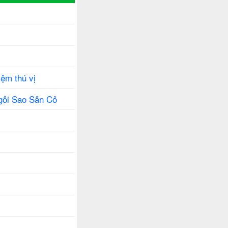
ệm thú vị
gôi Sao Sân Cỏ