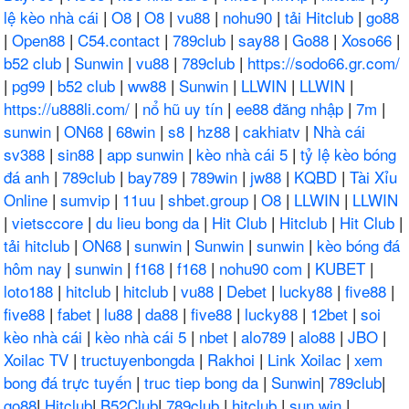
lệ kèo nhà cái
|
O8
|
O8
|
vu88
|
nohu90
|
tải Hitclub
|
go88
|
Open88
|
C54.contact
|
789club
|
say88
|
Go88
|
Xoso66
|
b52 club
|
Sunwin
|
vu88
|
789club
|
https://sodo66.gr.com/
|
pg99
|
b52 club
|
ww88
|
Sunwin
|
LLWIN
|
LLWIN
|
https://u888li.com/
|
nổ hũ uy tín
|
ee88 đăng nhập
|
7m
|
sunwin
|
ON68
|
68win
|
s8
|
hz88
|
cakhiatv
|
Nhà cái
sv388
|
sin88
|
app sunwin
|
kèo nhà cái 5
|
tỷ lệ kèo bóng
đá anh
|
789club
|
bay789
|
789win
|
jw88
|
KQBD
|
Tài Xỉu
Online
|
sumvip
|
11uu
|
shbet.group
|
O8
|
LLWIN
|
LLWIN
|
vietsccore
|
du lieu bong da
|
Hit Club
|
Hitclub
|
Hit Club
|
tải hitclub
|
ON68
|
sunwin
|
Sunwin
|
sunwin
|
kèo bóng đá
hôm nay
|
sunwin
|
f168
|
f168
|
nohu90 com
|
KUBET
|
loto188
|
hitclub
|
hitclub
|
vu88
|
Debet
|
lucky88
|
five88
|
five88
|
fabet
|
lu88
|
da88
|
five88
|
lucky88
|
12bet
|
soi
kèo nhà cái
|
kèo nhà cái 5
|
nbet
|
alo789
|
alo88
|
JBO
|
Xoilac TV
|
tructuyenbongda
|
Rakhoi
|
Link Xoilac
|
xem
bong đá trực tuyến
|
truc tiep bong da
|
Sunwin
|
789club
|
go88
|
Hitclub
|
B52Club
|
789club
|
hitclub
|
sun win
|