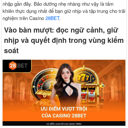
nhập gần đây. Bảo dưỡng nhẹ nhàng như vậy là tấm
khiên thực dụng nhất để bạn giữ nhịp và tập trung cho trải
nghiệm trên Casino
28BET
.
Vào bàn mượt: đọc ngữ cảnh, giữ
nhịp và quyết định trong vùng kiểm
soát