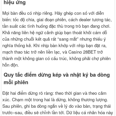
hiệu ứng
Mọi bàn đều có nhịp riêng. Hãy ghép con số với diễn
biến: tốc độ chia, giai đoạn phiên, cách dealer tương tác,
tần suất các tình huống đặc thù trong trò bạn đang chơi.
Khả năng liên hệ ngữ cảnh giúp bạn thoát khỏi cám dỗ
của những chuỗi kết quả rất “sang mắt” nhưng thiếu ý
nghĩa thống kê. Khi nhịp bàn khớp với nhịp bạn đặt ra,
mạch thao tác trở nên liền lạc, và Casino 28BET trở
thành một không gian có cấu trúc, không phải chợ phiên
hỗn độn.
Quy tắc điểm dừng kép và nhật ký ba dòng
mỗi phiên
Đặt hai điểm dừng rõ ràng: theo thời gian và theo cảm
xúc. Chạm một trong hai là dừng, không thương lượng.
Sau phiên, ghi ba dòng ngắn về lý do vào bàn, trạng thái
trước–sau, điều sẽ chỉnh lần tới. Dữ liệu cá nhân hóa này