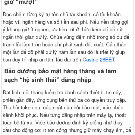
giờ “mượt”
Đọc chậm từng ký tự tên chủ tài khoản, số tài khoản
hoặc ví, ngân hàng và số tiền sau phí. Nếu nền tảng gợi
ý khung giờ ít nghẽn, ưu tiên rút ở thời điểm đó để rút
ngắn thời gian xử lý. Chừa vùng đệm nhỏ trong số dư để
tránh lỗi làm tròn hoặc phí phát sinh đột xuất. Cẩn thận
một lần để đỡ phải xử lý năm lần sau đó là triết lý giúp
bạn duy trì nhịp an tâm lâu dài trên
Casino 28BET
.
Bảo dưỡng bảo mật hàng tháng và làm
sạch “hệ sinh thái” đăng nhập
Đặt lịch mỗi tháng kiểm tra danh sách thiết bị tin cậy,
phiên gần đây, ứng dụng bên thứ ba có quyền truy cập.
Thu hồi token cũ, cập nhật câu hỏi bảo mật, xác nhận
kênh khôi phục. Nếu từng đăng nhập trên máy lạ, thoát
toàn bộ từ xa. Việc bảo dưỡng định kỳ giống như thay
dầu cho động cơ: ít tốn công nhưng giữ máy chạy êm, để