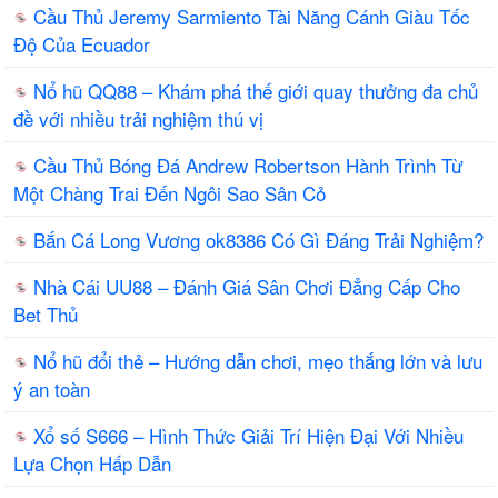
Cầu Thủ Jeremy Sarmiento Tài Năng Cánh Giàu Tốc
Độ Của Ecuador
Nổ hũ QQ88 – Khám phá thế giới quay thưởng đa chủ
đề với nhiều trải nghiệm thú vị
Cầu Thủ Bóng Đá Andrew Robertson Hành Trình Từ
Một Chàng Trai Đến Ngôi Sao Sân Cỏ
Bắn Cá Long Vương ok8386 Có Gì Đáng Trải Nghiệm?
Nhà Cái UU88 – Đánh Giá Sân Chơi Đẳng Cấp Cho
Bet Thủ
Nổ hũ đổi thẻ – Hướng dẫn chơi, mẹo thắng lớn và lưu
ý an toàn
Xổ số S666 – Hình Thức Giải Trí Hiện Đại Với Nhiều
Lựa Chọn Hấp Dẫn