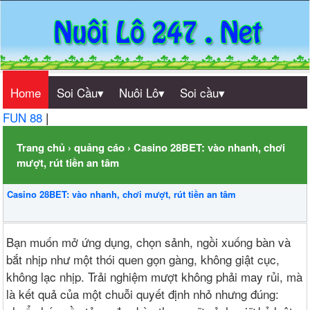
Home
Soi Cầu▾
Nuôi Lô▾
Soi cầu▾
FUN 88
|
Trang chủ
›
quảng cáo
›
Casino 28BET: vào nhanh, chơi
mượt, rút tiền an tâm
Casino 28BET: vào nhanh, chơi mượt, rút tiền an tâm
Bạn muốn mở ứng dụng, chọn sảnh, ngồi xuống bàn và
bắt nhịp như một thói quen gọn gàng, không giật cục,
không lạc nhịp. Trải nghiệm mượt không phải may rủi, mà
là kết quả của một chuỗi quyết định nhỏ nhưng đúng: