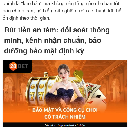
chính là “kho báu” mà không nền tảng nào cho bạn tốt
hơn chính bạn; nó biến trải nghiệm rời rạc thành lợi thế
ổn định theo thời gian.
Rút tiền an tâm: đối soát thông
minh, kênh nhận chuẩn, bảo
dưỡng bảo mật định kỳ