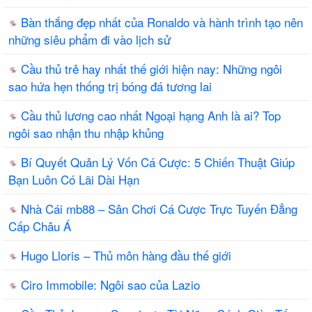
Bàn thắng đẹp nhất của Ronaldo và hành trình tạo nên
những siêu phẩm đi vào lịch sử
Cầu thủ trẻ hay nhất thế giới hiện nay: Những ngôi
sao hứa hẹn thống trị bóng đá tương lai
Cầu thủ lương cao nhất Ngoại hạng Anh là ai? Top
ngôi sao nhận thu nhập khủng
Bí Quyết Quản Lý Vốn Cá Cược: 5 Chiến Thuật Giúp
Bạn Luôn Có Lãi Dài Hạn
Nhà Cái mb88 – Sân Chơi Cá Cược Trực Tuyến Đẳng
Cấp Châu Á
Hugo Lloris – Thủ môn hàng đầu thế giới
Ciro Immobile: Ngôi sao của Lazio