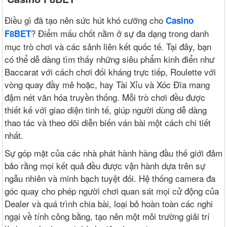
Điều gì đã tạo nên sức hút khó cưỡng cho
Casino
? Điểm mấu chốt nằm ở sự đa dạng trong danh
F8BET
mục trò chơi và các sảnh liên kết quốc tế. Tại đây, bạn
có thể dễ dàng tìm thấy những siêu phẩm kinh điển như
Baccarat với cách chơi đối kháng trực tiếp, Roulette với
vòng quay đầy mê hoặc, hay Tài Xỉu và Xóc Đĩa mang
đậm nét văn hóa truyền thống. Mỗi trò chơi đều được
thiết kế với giao diện tinh tế, giúp người dùng dễ dàng
thao tác và theo dõi diễn biến ván bài một cách chi tiết
nhất.
Sự góp mặt của các nhà phát hành hàng đầu thế giới đảm
bảo rằng mọi kết quả đều được vận hành dựa trên sự
ngẫu nhiên và minh bạch tuyệt đối. Hệ thống camera đa
góc quay cho phép người chơi quan sát mọi cử động của
Dealer và quá trình chia bài, loại bỏ hoàn toàn các nghi
ngại về tính công bằng, tạo nên một môi trường giải trí