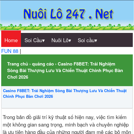
Home
Soi Cầu▾
Nuôi Lô▾
Soi cầu▾
FUN 88
|
Trang chủ
›
quảng cáo
›
Casino F8BET: Trải Nghiệm
Sòng Bài Thượng Lưu Và Chiến Thuật Chinh Phục Bàn
Chơi 2026
Casino F8BET: Trải Nghiệm Sòng Bài Thượng Lưu Và Chiến Thuật
Chinh Phục Bàn Chơi 2026
Trong bản đồ giải trí kỹ thuật số hiện nay, việc tìm kiếm
một không gian sang trọng, minh bạch và chuyên nghiệp
là ưu tiên hàng đầu của những người đam mê các bộ môn