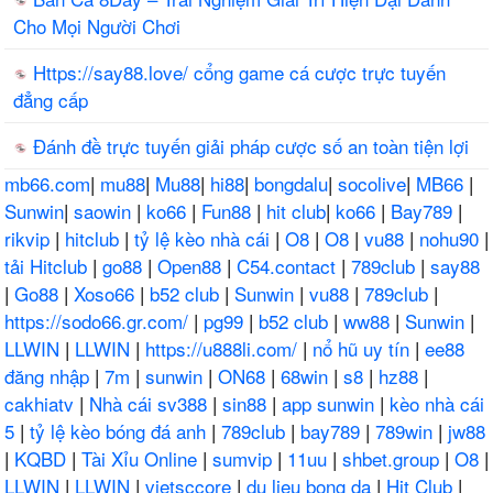
Cho Mọi Người Chơi
Https://say88.love/ cổng game cá cược trực tuyến
đẳng cấp
Đánh đề trực tuyến giải pháp cược số an toàn tiện lợi
mb66.com
|
mu88
|
Mu88
|
hi88
|
bongdalu
|
socolive
|
MB66
|
Sunwin
|
saowin
|
ko66
|
Fun88
|
hit club
|
ko66
|
Bay789
|
rikvip
|
hitclub
|
tỷ lệ kèo nhà cái
|
O8
|
O8
|
vu88
|
nohu90
|
tải Hitclub
|
go88
|
Open88
|
C54.contact
|
789club
|
say88
|
Go88
|
Xoso66
|
b52 club
|
Sunwin
|
vu88
|
789club
|
https://sodo66.gr.com/
|
pg99
|
b52 club
|
ww88
|
Sunwin
|
LLWIN
|
LLWIN
|
https://u888li.com/
|
nổ hũ uy tín
|
ee88
đăng nhập
|
7m
|
sunwin
|
ON68
|
68win
|
s8
|
hz88
|
cakhiatv
|
Nhà cái sv388
|
sin88
|
app sunwin
|
kèo nhà cái
5
|
tỷ lệ kèo bóng đá anh
|
789club
|
bay789
|
789win
|
jw88
|
KQBD
|
Tài Xỉu Online
|
sumvip
|
11uu
|
shbet.group
|
O8
|
LLWIN
|
LLWIN
|
vietsccore
|
du lieu bong da
|
Hit Club
|