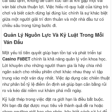
cái đầu lạnh, không để cảm xúc lấn át khi gặp một vài
ván bài chưa thuận lợi. Việc hiểu rõ quy luật của từng trò
chơi và biết cách dừng lại đúng lúc chính là sự khác biệt
giữa một người giải trí đơn thuần và một nhà đầu tư có
chiều sâu trong từng bước đi.
Quản Lý Nguồn Lực Và Kỷ Luật Trong Mỗi
Ván Đấu
Một yếu tố tiên quyết giúp bạn tồn tại và phát triển tại
chính là khả năng quản lý vốn khoa học.
Casino F8BET
Lời khuyên cho những người tham gia là hãy chia nhỏ
ngân sách cho nhiều phiên chơi khác nhau thay vì tập
trung vào một ván duy nhất. Việc áp dụng các chiến thuật
như phân bổ tỷ lệ điểm ổn định sẽ giúp bạn cân bằng rủi
ro và kéo dài niềm vui khám phá mỗi ngày.
Kỷ luật thép trong việc đặt ra giới hạn là điều bắt buộc.
Khi bạn đã đạt được mục tiêu về thành quả đề ra hoặc
chạm ngưỡng giới hạn cho phép, hãy biết cách rút lui để