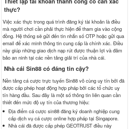
Thiết lập tài khoản thành công có cần xác
thực?
Việc xác thực trong quá trình đăng ký tài khoản là điều
mà người chơi cần phải thực hiện để tham gia vào cộng
đồng. Hệ thống sẽ gửi đến tin nhắn số OTP hoặc gửi qua
email để xác minh thông tin cung cấp là chính xác. Điều
này giúp những giao dịch nạp rút được thuận lợi và đảm
bảo an ninh tại các nền tảng giải trí của nhà cái.
Nhà cái Sin88 có đáng tin cậy?
Nền tảng cá cược trực tuyến Sin88 vô cùng uy tín bởi đã
được cấp phép hoạt động hợp pháp bởi các tổ chức uy
tín hàng đầu. Sau đây là một số thông tin liên quan cần
thiết đến mức độ uy tín của thương hiệu:
Địa điểm cá cược sin88 đăng ký doanh nghiệp cung
cấp dịch vụ cá cược online hợp pháp tại Singapore.
Nhà cái đã được cấp phép GEOTRUST điều này