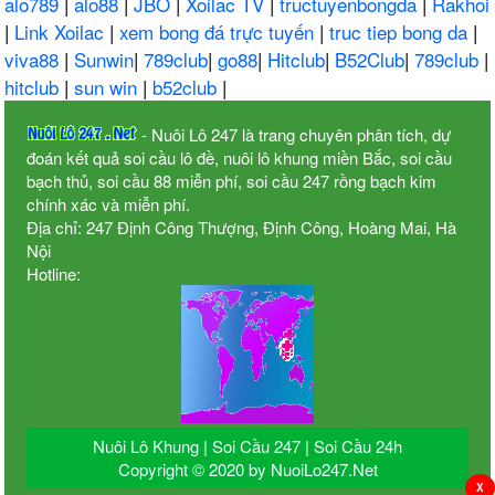
alo789
|
alo88
|
JBO
|
Xoilac TV
|
tructuyenbongda
|
Rakhoi
|
Link Xoilac
|
xem bong đá trực tuyến
|
truc tiep bong da
|
viva88
|
Sunwin
|
789club
|
go88
|
Hitclub
|
B52Club
|
789club
|
hitclub
|
sun win
|
b52club
|
- Nuôi Lô 247 là trang chuyên phân tích, dự
đoán kết quả soi cầu lô đề, nuôi lô khung miền Bắc, soi cầu
bạch thủ, soi cầu 88 miễn phí, soi cầu 247 rồng bạch kim
chính xác và miễn phí.
Địa chỉ: 247 Định Công Thượng, Định Công, Hoàng Mai, Hà
Nội
Hotline:
Nuôi Lô Khung
|
Soi Cầu 247
|
Soi Cầu 24h
Copyright © 2020 by NuoiLo247.Net
X