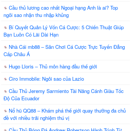
Cầu thủ lương cao nhất Ngoại hạng Anh là ai? Top
ngôi sao nhận thu nhập khủng
Bí Quyết Quản Lý Vốn Cá Cược: 5 Chiến Thuật Giúp
Bạn Luôn Có Lãi Dài Hạn
Nhà Cái mb88 – Sân Chơi Cá Cược Trực Tuyến Đẳng
Cấp Châu Á
Hugo Lloris – Thủ môn hàng đầu thế giới
Ciro Immobile: Ngôi sao của Lazio
Cầu Thủ Jeremy Sarmiento Tài Năng Cánh Giàu Tốc
Độ Của Ecuador
Nổ hũ QQ88 – Khám phá thế giới quay thưởng đa chủ
đề với nhiều trải nghiệm thú vị
Cầu Thủ Bóng Đá Andrew Robertson Hành Trình Từ