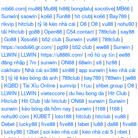
mb66.com
|
mu88
|
Mu88
|
hi88
|
bongdalu
|
socolive
|
MB66
|
Sunwin
|
saowin
|
ko66
|
Fun88
|
hit club
|
ko66
|
Bay789
|
rikvip
|
hitclub
|
tỷ lệ kèo nhà cái
|
O8
|
O8
|
vu88
|
nohu90
|
tải Hitclub
|
go88
|
Open88
|
C54.contact
|
789club
|
say88
|
Go88
|
Xoso66
|
b52 club
|
Sunwin
|
vu88
|
789club
|
https://sodo66.gr.com/
|
pg99
|
b52 club
|
ww88
|
Sunwin
|
LLWIN
|
LLWIN
|
https://u888li.com/
|
nổ hũ uy tín
|
ee88
đăng nhập
|
7m
|
sunwin
|
ON68
|
68win
|
s8
|
hz88
|
cakhiatv
|
Nhà cái sv388
|
sin88
|
app sunwin
|
kèo nhà cái
5
|
tỷ lệ kèo bóng đá anh
|
789club
|
bay789
|
789win
|
jw88
|
KQBD
|
Tài Xỉu Online
|
sumvip
|
11uu
|
shbet.group
|
O8
|
LLWIN
|
LLWIN
|
vietsccore
|
du lieu bong da
|
Hit Club
|
Hitclub
|
Hit Club
|
tải hitclub
|
ON68
|
sunwin
|
Sunwin
|
sunwin
|
kèo bóng đá hôm nay
|
sunwin
|
f168
|
f168
|
nohu90 com
|
KUBET
|
loto188
|
hitclub
|
hitclub
|
vu88
|
Debet
|
lucky88
|
five88
|
five88
|
fabet
|
lu88
|
da88
|
five88
|
lucky88
|
12bet
|
soi kèo nhà cái
|
kèo nhà cái 5
|
nbet
|