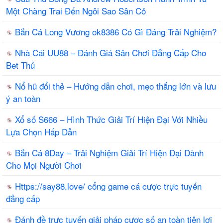
Một Chàng Trai Đến Ngôi Sao Sân Cỏ
Bắn Cá Long Vương ok8386 Có Gì Đáng Trải Nghiệm?
Nhà Cái UU88 – Đánh Giá Sân Chơi Đẳng Cấp Cho
Bet Thủ
Nổ hũ đổi thẻ – Hướng dẫn chơi, mẹo thắng lớn và lưu
ý an toàn
Xổ số S666 – Hình Thức Giải Trí Hiện Đại Với Nhiều
Lựa Chọn Hấp Dẫn
Bắn Cá 8Day – Trải Nghiệm Giải Trí Hiện Đại Dành
Cho Mọi Người Chơi
Https://say88.love/ cổng game cá cược trực tuyến
đẳng cấp
Đánh đề trực tuyến giải pháp cược số an toàn tiện lợi