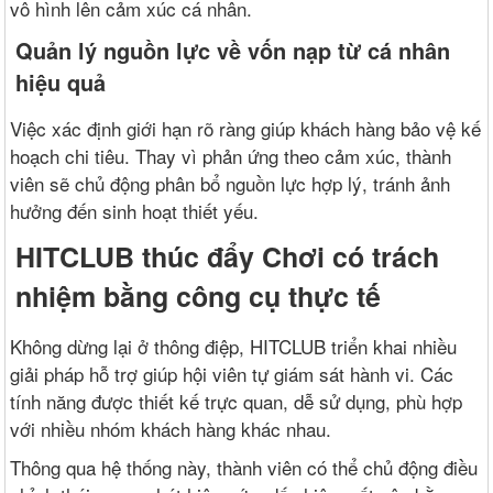
vô hình lên cảm xúc cá nhân.
Quản lý nguồn lực về vốn nạp từ cá nhân
hiệu quả
Việc xác định giới hạn rõ ràng giúp khách hàng bảo vệ kế
hoạch chi tiêu. Thay vì phản ứng theo cảm xúc, thành
viên sẽ chủ động phân bổ nguồn lực hợp lý, tránh ảnh
hưởng đến sinh hoạt thiết yếu.
HITCLUB thúc đẩy Chơi có trách
nhiệm bằng công cụ thực tế
Không dừng lại ở thông điệp, HITCLUB triển khai nhiều
giải pháp hỗ trợ giúp hội viên tự giám sát hành vi. Các
tính năng được thiết kế trực quan, dễ sử dụng, phù hợp
với nhiều nhóm khách hàng khác nhau.
Thông qua hệ thống này, thành viên có thể chủ động điều