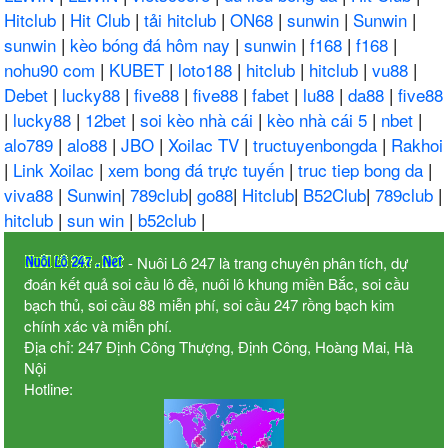
Hitclub
|
Hit Club
|
tải hitclub
|
ON68
|
sunwin
|
Sunwin
|
sunwin
|
kèo bóng đá hôm nay
|
sunwin
|
f168
|
f168
|
nohu90 com
|
KUBET
|
loto188
|
hitclub
|
hitclub
|
vu88
|
Debet
|
lucky88
|
five88
|
five88
|
fabet
|
lu88
|
da88
|
five88
|
lucky88
|
12bet
|
soi kèo nhà cái
|
kèo nhà cái 5
|
nbet
|
alo789
|
alo88
|
JBO
|
Xoilac TV
|
tructuyenbongda
|
Rakhoi
|
Link Xoilac
|
xem bong đá trực tuyến
|
truc tiep bong da
|
viva88
|
Sunwin
|
789club
|
go88
|
Hitclub
|
B52Club
|
789club
|
hitclub
|
sun win
|
b52club
|
- Nuôi Lô 247 là trang chuyên phân tích, dự
đoán kết quả soi cầu lô đề, nuôi lô khung miền Bắc, soi cầu
bạch thủ, soi cầu 88 miễn phí, soi cầu 247 rồng bạch kim
chính xác và miễn phí.
Địa chỉ: 247 Định Công Thượng, Định Công, Hoàng Mai, Hà
Nội
Hotline: