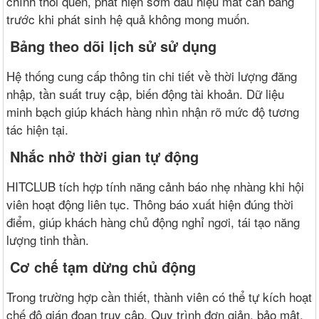
chỉnh thói quen, phát hiện sớm dấu hiệu mất cân bằng
trước khi phát sinh hệ quả không mong muốn.
Bảng theo dõi lịch sử sử dụng
Hệ thống cung cấp thông tin chi tiết về thời lượng đăng
nhập, tần suất truy cập, biến động tài khoản. Dữ liệu
minh bạch giúp khách hàng nhìn nhận rõ mức độ tương
tác hiện tại.
Nhắc nhở thời gian tự động
HITCLUB tích hợp tính năng cảnh báo nhẹ nhàng khi hội
viên hoạt động liên tục. Thông báo xuất hiện đúng thời
điểm, giúp khách hàng chủ động nghỉ ngơi, tái tạo năng
lượng tinh thần.
Cơ chế tạm dừng chủ động
Trong trường hợp cần thiết, thành viên có thể tự kích hoạt
chế độ gián đoạn truy cập. Quy trình đơn giản, bảo mật,