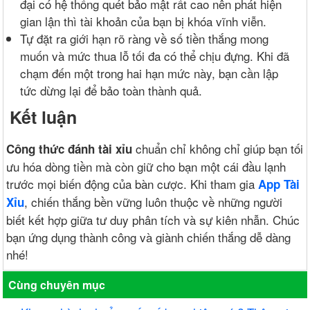
đại có hệ thống quét bảo mật rất cao nên phát hiện
gian lận thì tài khoản của bạn bị khóa vĩnh viễn.
Tự đặt ra giới hạn rõ ràng về số tiền thắng mong
muốn và mức thua lỗ tối đa có thể chịu đựng. Khi đã
chạm đến một trong hai hạn mức này, bạn cần lập
tức dừng lại để bảo toàn thành quả.
Kết luận
chuẩn chỉ không chỉ giúp bạn tối
Công thức đánh tài xỉu
ưu hóa dòng tiền mà còn giữ cho bạn một cái đầu lạnh
trước mọi biến động của bàn cược. Khi tham gia
App Tài
, chiến thắng bền vững luôn thuộc về những người
Xỉu
biết kết hợp giữa tư duy phân tích và sự kiên nhẫn. Chúc
bạn ứng dụng thành công và giành chiến thắng dễ dàng
nhé!
Cùng chuyên mục