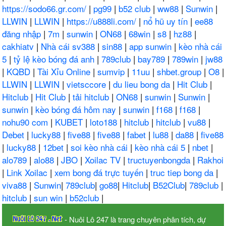
https://sodo66.gr.com/
|
pg99
|
b52 club
|
ww88
|
Sunwin
|
LLWIN
|
LLWIN
|
https://u888li.com/
|
nổ hũ uy tín
|
ee88
đăng nhập
|
7m
|
sunwin
|
ON68
|
68win
|
s8
|
hz88
|
cakhiatv
|
Nhà cái sv388
|
sin88
|
app sunwin
|
kèo nhà cái
5
|
tỷ lệ kèo bóng đá anh
|
789club
|
bay789
|
789win
|
jw88
|
KQBD
|
Tài Xỉu Online
|
sumvip
|
11uu
|
shbet.group
|
O8
|
LLWIN
|
LLWIN
|
vietsccore
|
du lieu bong da
|
Hit Club
|
Hitclub
|
Hit Club
|
tải hitclub
|
ON68
|
sunwin
|
Sunwin
|
sunwin
|
kèo bóng đá hôm nay
|
sunwin
|
f168
|
f168
|
nohu90 com
|
KUBET
|
loto188
|
hitclub
|
hitclub
|
vu88
|
Debet
|
lucky88
|
five88
|
five88
|
fabet
|
lu88
|
da88
|
five88
|
lucky88
|
12bet
|
soi kèo nhà cái
|
kèo nhà cái 5
|
nbet
|
alo789
|
alo88
|
JBO
|
Xoilac TV
|
tructuyenbongda
|
Rakhoi
|
Link Xoilac
|
xem bong đá trực tuyến
|
truc tiep bong da
|
viva88
|
Sunwin
|
789club
|
go88
|
Hitclub
|
B52Club
|
789club
|
hitclub
|
sun win
|
b52club
|
- Nuôi Lô 247 là trang chuyên phân tích, dự