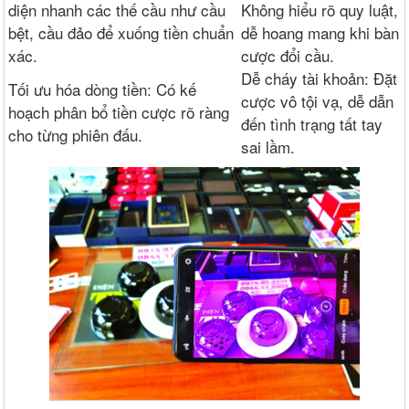
diện nhanh các thế cầu như cầu
Không hiểu rõ quy luật,
bệt, cầu đảo để xuống tiền chuẩn
dễ hoang mang khi bàn
xác.
cược đổi cầu.
Dễ cháy tài khoản: Đặt
Tối ưu hóa dòng tiền: Có kế
cược vô tội vạ, dễ dẫn
hoạch phân bổ tiền cược rõ ràng
đến tình trạng tất tay
cho từng phiên đấu.
sai lầm.