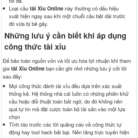
tối đa.
Loại cầu
này thường có dấu hiệu
tài Xỉu Online
xuất hiện ngay sau khi một chuỗi cầu bệt dài trước
đó vừa bị bẻ gãy.
Những lưu ý cần biết khi áp dụng
công thức tài xỉu
Để bảo toàn nguồn vốn và tối ưu hóa lợi nhuận khi tham
gia
bạn cần ghi nhớ những lưu ý cốt lõi
tài Xỉu Online
sau đây:
Mọi công thức đánh tài xỉu đều dựa trên xác suất
thống kê. Hệ thống nhà cái luôn có những phiên khử
cầu hoặc đổi thuật toán bất ngờ, do đó không nên
quá tự tin mà đặt cược toàn bộ tài sản vào một lựa
chọn
Tỉnh táo trước các lời quảng cáo về công thức tự
động hay tool hack bất bại. Nền tảng trực tuyến hiện