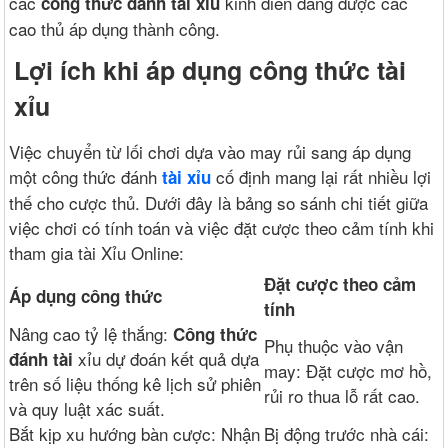
các
kinh điển đang được các
công thức đánh tài xỉu
cao thủ áp dụng thành công.
Lợi ích khi áp dụng công thức tài
xỉu
Việc chuyển từ lối chơi dựa vào may rủi sang áp dụng
một công thức đánh
cố định mang lại rất nhiều lợi
tài xỉu
thế cho cược thủ. Dưới đây là bảng so sánh chi tiết giữa
việc chơi có tính toán và việc đặt cược theo cảm tính khi
tham gia tài Xỉu Online:
Đặt cược theo cảm
Áp dụng công thức
tính
Nâng cao tỷ lệ thắng:
Công thức
Phụ thuộc vào vận
xỉu dự đoán kết quả dựa
đánh tài
may: Đặt cược mơ hồ,
trên số liệu thống kê lịch sử phiên
rủi ro thua lỗ rất cao.
và quy luật xác suất.
Bắt kịp xu hướng bàn cược: Nhận
Bị động trước nhà cái: