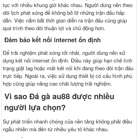
tục với nhiều khung giờ khác nhau. Người dùng nên theo
dõi lịch phát sóng để không bỏ lỡ những trận đấu hấp
dẫn. Việc nắm bắt thời gian diễn ra trận đấu cũng giúp
quá trình theo dõi thuận lợi và chủ động hơn.
Đảm bảo kết nối internet ổn định
Để trải nghiệm phát sóng tốt nhất, người dùng nên sử
dụng kết nối internet ổn định. Điều này giúp hạn chế tình
trạng giật lag hoặc mất kết nối khi đang theo dõi trận đấu
trực tiếp. Ngoài ra, việc sử dụng thiết bị có cấu hình phù
hợp cũng giúp nâng cao chất lượng trải nghiệm.
Vì sao Đá gà au88 được nhiều
người lựa chọn?
Sự phát triển nhanh chóng của nền tảng không phải điều
ngẫu nhiên mà đến từ nhiều yếu tố khác nhau.