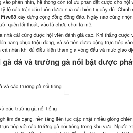
g vào phần nhìn, hệ thống còn tối ưu phần đặt cược cho hội 
in tỷ lệ các trận đấu luôn được nhà cái hiển thị đầy đủ. Chính
xây dựng cộng đồng đông đảo. Ngày nào cũng nhộn 
 Five88
ời quên lối thoát, vào là chơi, chơi là mê.
ủa nhà cái cũng được hội viên đánh giá cao. Khi thắng cược
đến hàng chục triệu đồng, và số tiền được cộng trực tiếp vào
n cá nhân khi đủ điều kiện tham gia vòng đấu và mức giao dịc
i gà đá và trường gà nổi bật được ph
và các trường gà nổi tiếng
ghiệm đa dạng, nền tảng liên tục cập nhật nhiều giống chiế
trực tiếp với các trường gà nổi tiếng trong khu vực. Người x