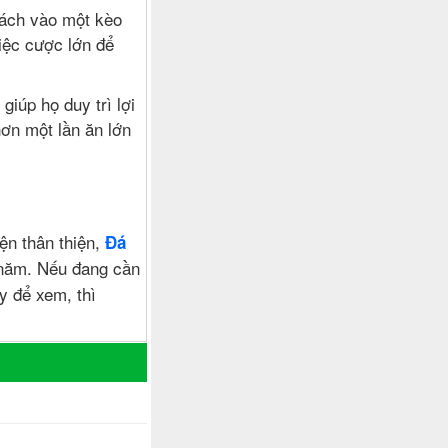
sách vào một kèo
iệc cược lớn để
giúp họ duy trì lợi
hơn một lần ăn lớn
ện thân thiện,
Đá
 năm. Nếu đang cần
y để xem, thì