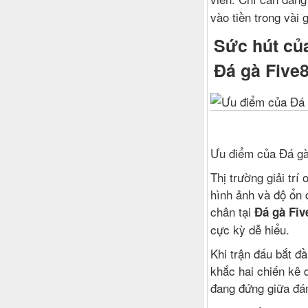
vào tiền trong vài 
Sức hút của
Đá gà Five
Ưu điểm của Đá gà
Thị trường giải tr
hình ảnh và độ ổn 
chân tại
Đá gà Fiv
cực kỳ dễ hiểu.
Khi trận đấu bắt đ
khắc hai chiến kê
đang đứng giữa đá