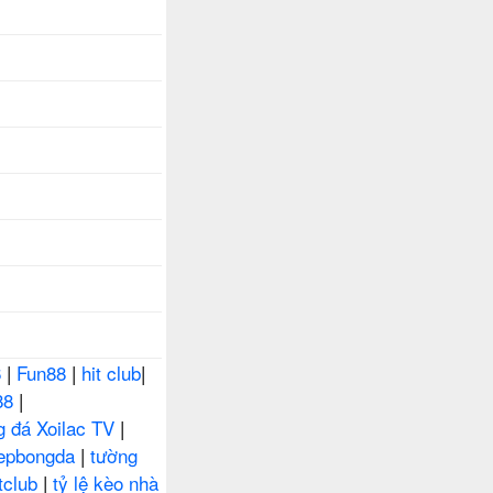
6
|
Fun88
|
hit club
|
88
|
ng đá Xoilac TV
|
iepbongda
|
tường
itclub
|
tỷ lệ kèo nhà