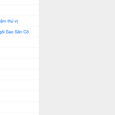
ệm thú vị
gôi Sao Sân Cỏ