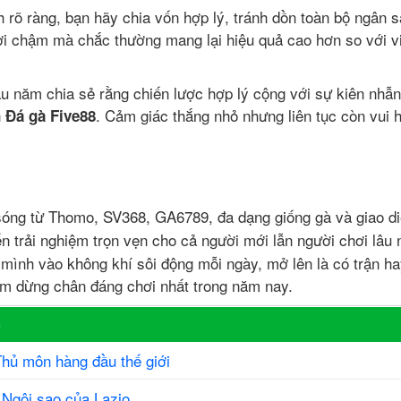
h rõ ràng, bạn hãy chia vốn hợp lý, tránh dồn toàn bộ ngân 
ơi chậm mà chắc thường mang lại hiệu quả cao hơn so với v
âu năm chia sẻ rằng chiến lược hợp lý cộng với sự kiên nhẫn 
n
. Cảm giác thắng nhỏ nhưng liên tục còn vui 
Đá gà Five88
sóng từ Thomo, SV368, GA6789, đa dạng giống gà và giao di
 trải nghiệm trọn vẹn cho cả người mới lẫn người chơi lâu
 mình vào không khí sôi động mỗi ngày, mở lên là có trận ha
ểm dừng chân đáng chơi nhất trong năm nay.
c
Thủ môn hàng đầu thế giới
 Ngôi sao của Lazio