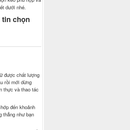
ết dưới nhé.
 tin chọn
iữ được chất lượng
au rồi mới dừng
n thực và thao tác
 chớp đến khoảnh
g thẳng như bạn