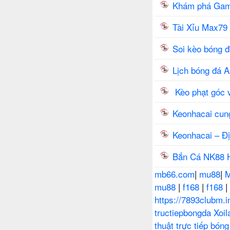
Khám phá Game
Tài Xỉu Max79
Soi kèo bóng đ
Lịch bóng đá A
Kèo phạt góc v
Keonhacai cung
Keonhacai – Đị
Bắn Cá NK88 
mb66.com
|
mu88
|
mu88
|
f168
|
f168
|
https://7893clubm.i
tructiepbongda Xoi
thuật trực tiếp bón