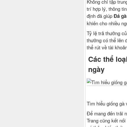
Không chỉ tập trun
trí hợp lý, thông t
định đã giúp
Đá gà
khiến cho nhiều ngư
Tỷ lệ trả thưởng c
thưởng có thể lên 
thể rút về tài khoả
Các thể loạ
ngày
Tìm hiểu giống gà 
Để mang đến trải n
Trang cũng kết nối 