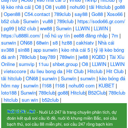
lệ kèo nhà cái
|
O8
|
O8
|
vu88
|
nohu90
|
tải Hitclub
|
go88
|
Open88
|
C54.contact
|
789club
|
say88
|
Go88
|
Xoso66
|
b52 club
|
Sunwin
|
vu88
|
789club
|
https://sodo66.gr.com/
|
pg99
|
b52 club
|
ww88
|
Sunwin
|
LLWIN
|
LLWIN
|
https://u888li.com/
|
nổ hũ uy tín
|
ee88 đăng nhập
|
7m
|
sunwin
|
ON68
|
68win
|
s8
|
hz88
|
cakhiatv
|
Nhà cái
sv388
|
sin88
|
app sunwin
|
kèo nhà cái 5
|
tỷ lệ kèo bóng
đá anh
|
789club
|
bay789
|
789win
|
jw88
|
KQBD
|
Tài Xỉu
Online
|
sumvip
|
11uu
|
shbet.group
|
O8
|
LLWIN
|
LLWIN
|
vietsccore
|
du lieu bong da
|
Hit Club
|
Hitclub
|
Hit Club
|
tải hitclub
|
ON68
|
sunwin
|
Sunwin
|
sunwin
|
kèo bóng đá
hôm nay
|
sunwin
|
f168
|
f168
|
nohu90 com
|
KUBET
|
loto188
|
Sunwin
|
789club
|
go88
|
Hitclub
|
B52Club
|
789club
|
hitclub
|
sun win
|
b52club
|
- Nuôi Lô 247 là trang chuyên phân tích, dự
đoán kết quả soi cầu lô đề, nuôi lô khung miền Bắc, soi cầu
bạch thủ, soi cầu 88 miễn phí, soi cầu 247 rồng bạch kim