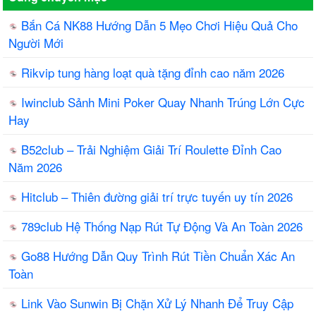
Bắn Cá NK88 Hướng Dẫn 5 Mẹo Chơi Hiệu Quả Cho
Người Mới
Rikvip tung hàng loạt quà tặng đỉnh cao năm 2026
Iwinclub Sảnh Mini Poker Quay Nhanh Trúng Lớn Cực
Hay
B52club – Trải Nghiệm Giải Trí Roulette Đỉnh Cao
Năm 2026
Hitclub – Thiên đường giải trí trực tuyến uy tín 2026
789club Hệ Thống Nạp Rút Tự Động Và An Toàn 2026
Go88 Hướng Dẫn Quy Trình Rút Tiền Chuẩn Xác An
Toàn
Link Vào Sunwin Bị Chặn Xử Lý Nhanh Để Truy Cập