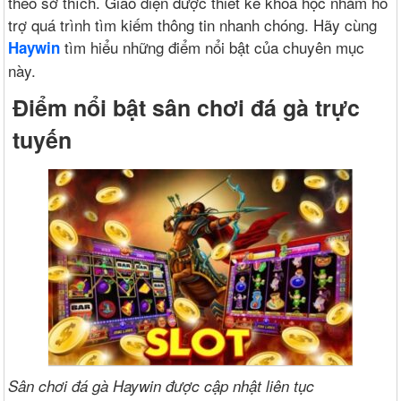
theo sở thích. Giao diện được thiết kế khoa học nhằm hỗ
trợ quá trình tìm kiếm thông tin nhanh chóng. Hãy cùng
tìm hiểu những điểm nổi bật của chuyên mục
Haywin
này.
Điểm nổi bật sân chơi đá gà trực
tuyến
Sân chơi đá gà Haywin được cập nhật liên tục