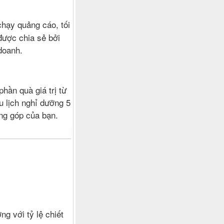
hạy quảng cáo, tối
được chia sẻ bởi
doanh.
hần quà giá trị từ
u lịch nghỉ dưỡng 5
óng góp của bạn.
ng với tỷ lệ chiết