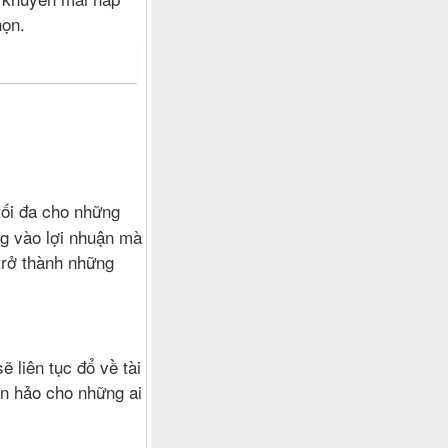
họn.
 tối đa cho những
ng vào lợi nhuận mà
trở thành những
 liên tục đổ về tài
àn hảo cho những ai