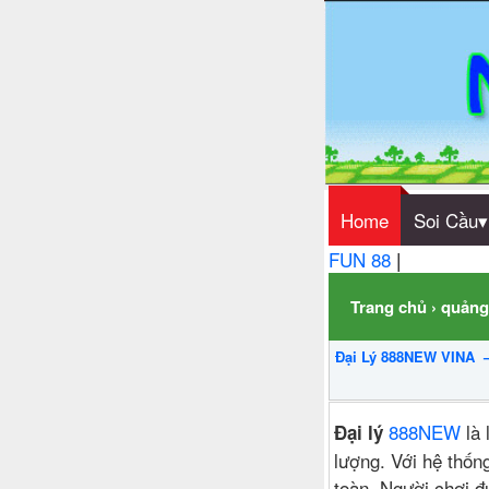
Home
Soi Cầu▾
FUN 88
|
Trang chủ
›
quảng
Đại Lý 888NEW VINA – 
888NEW
là 
Đại lý
lượng. Với hệ thốn
toàn. Người chơi đ