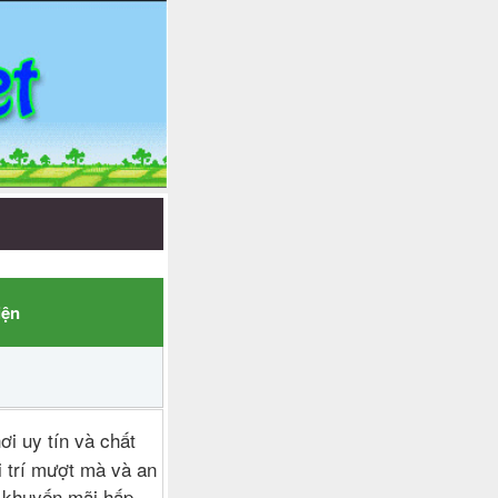
iện
i uy tín và chất
i trí mượt mà và an
h khuyến mãi hấp