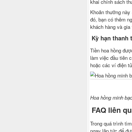
khai chính sách th
Khoản thưởng này 
đó, bạn có thêm ng
khách hàng và gia 
Kỳ hạn thanh t
Tiền hoa hồng được
làm việc đầu tiên 
hoặc các ví điện tử
Hoa hồng minh bạch
FAQ liên q
Trong quá trình tì
ngay lập tức để đư