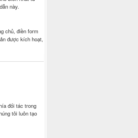
dẫn này.
ng chủ, điền form
oản được kích hoạt,
ía đối tác trong
húng tôi luôn tạo