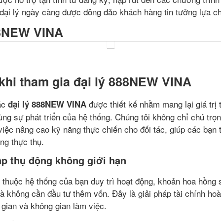
 đại lý ngày càng được đông đảo khách hàng tin tưởng lựa c
 khi tham gia đại lý 888NEW VINA
tác
được thiết kế nhằm mang lại giá trị
đại lý 888NEW VINA
ng sự phát triển của hệ thống. Chúng tôi không chỉ chú trọ
iệc nâng cao kỹ năng thực chiến cho đối tác, giúp các bạn 
ng thực thụ.
p thụ động không giới hạn
 thuộc hệ thống của bạn duy trì hoạt động, khoản hoa hồng sẽ
 không cần đầu tư thêm vốn. Đây là giải pháp tài chính ho
 gian và không gian làm việc.