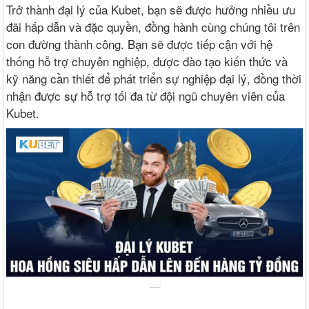
Trở thành đại lý của Kubet, bạn sẽ được hưởng nhiều ưu
đãi hấp dẫn và đặc quyền, đồng hành cùng chúng tôi trên
con đường thành công. Bạn sẽ được tiếp cận với hệ
thống hỗ trợ chuyên nghiệp, được đào tạo kiến thức và
kỹ năng cần thiết để phát triển sự nghiệp đại lý, đồng thời
nhận được sự hỗ trợ tối đa từ đội ngũ chuyên viên của
Kubet.