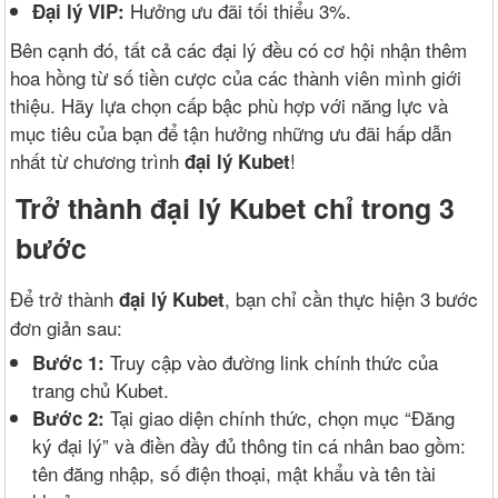
Hưởng ưu đãi tối thiểu 3%.
Đại lý VIP:
Bên cạnh đó, tất cả các đại lý đều có cơ hội nhận thêm
hoa hồng từ số tiền cược của các thành viên mình giới
thiệu. Hãy lựa chọn cấp bậc phù hợp với năng lực và
mục tiêu của bạn để tận hưởng những ưu đãi hấp dẫn
nhất từ chương trình
!
đại lý Kubet
Trở thành đại lý Kubet chỉ trong 3
bước
Để trở thành
, bạn chỉ cần thực hiện 3 bước
đại lý Kubet
đơn giản sau:
Truy cập vào đường link chính thức của
Bước 1:
trang chủ Kubet.
Tại giao diện chính thức, chọn mục “Đăng
Bước 2:
ký đại lý” và điền đầy đủ thông tin cá nhân bao gồm:
tên đăng nhập, số điện thoại, mật khẩu và tên tài