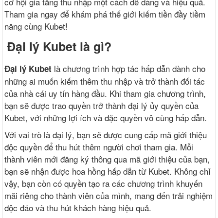
cơ hội gia tăng thu nhập một cách dễ dàng và hiệu quả.
Tham gia ngay để khám phá thế giới kiếm tiền đầy tiềm
năng cùng Kubet!
Đại lý Kubet là gì?
là chương trình hợp tác hấp dẫn dành cho
Đại lý Kubet
những ai muốn kiếm thêm thu nhập và trở thành đối tác
của nhà cái uy tín hàng đầu. Khi tham gia chương trình,
bạn sẽ được trao quyền trở thành đại lý ủy quyền của
Kubet, với những lợi ích và đặc quyền vô cùng hấp dẫn.
Với vai trò là đại lý, bạn sẽ được cung cấp mã giới thiệu
độc quyền để thu hút thêm người chơi tham gia. Mỗi
thành viên mới đăng ký thông qua mã giới thiệu của bạn,
bạn sẽ nhận được hoa hồng hấp dẫn từ Kubet. Không chỉ
vậy, bạn còn có quyền tạo ra các chương trình khuyến
mãi riêng cho thành viên của mình, mang đến trải nghiệm
độc đáo và thu hút khách hàng hiệu quả.