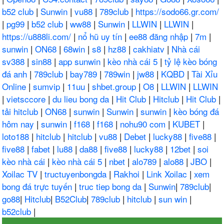
b52 club
|
Sunwin
|
vu88
|
789club
|
https://sodo66.gr.com/
|
pg99
|
b52 club
|
ww88
|
Sunwin
|
LLWIN
|
LLWIN
|
https://u888li.com/
|
nổ hũ uy tín
|
ee88 đăng nhập
|
7m
|
sunwin
|
ON68
|
68win
|
s8
|
hz88
|
cakhiatv
|
Nhà cái
sv388
|
sin88
|
app sunwin
|
kèo nhà cái 5
|
tỷ lệ kèo bóng
đá anh
|
789club
|
bay789
|
789win
|
jw88
|
KQBD
|
Tài Xỉu
Online
|
sumvip
|
11uu
|
shbet.group
|
O8
|
LLWIN
|
LLWIN
|
vietsccore
|
du lieu bong da
|
Hit Club
|
Hitclub
|
Hit Club
|
tải hitclub
|
ON68
|
sunwin
|
Sunwin
|
sunwin
|
kèo bóng đá
hôm nay
|
sunwin
|
f168
|
f168
|
nohu90 com
|
KUBET
|
loto188
|
hitclub
|
hitclub
|
vu88
|
Debet
|
lucky88
|
five88
|
five88
|
fabet
|
lu88
|
da88
|
five88
|
lucky88
|
12bet
|
soi
kèo nhà cái
|
kèo nhà cái 5
|
nbet
|
alo789
|
alo88
|
JBO
|
Xoilac TV
|
tructuyenbongda
|
Rakhoi
|
Link Xoilac
|
xem
bong đá trực tuyến
|
truc tiep bong da
|
Sunwin
|
789club
|
go88
|
Hitclub
|
B52Club
|
789club
|
hitclub
|
sun win
|
b52club
|