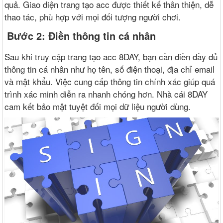
quả. Giao diện trang tạo acc được thiết kế thân thiện, dễ
thao tác, phù hợp với mọi đối tượng người chơi.
Bước 2: Điền thông tin cá nhân
Sau khi truy cập trang tạo acc 8DAY, bạn cần điền đầy đủ
thông tin cá nhân như họ tên, số điện thoại, địa chỉ email
và mật khẩu. Việc cung cấp thông tin chính xác giúp quá
trình xác minh diễn ra nhanh chóng hơn. Nhà cái 8DAY
cam kết bảo mật tuyệt đối mọi dữ liệu người dùng.