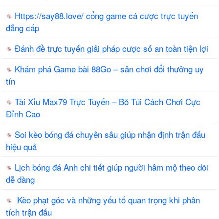
Https://say88.love/ cổng game cá cược trực tuyến
đẳng cấp
Đánh đề trực tuyến giải pháp cược số an toàn tiện lợi
Khám phá Game bài 88Go – sân chơi đổi thưởng uy
tín
Tài Xỉu Max79 Trực Tuyến – Bỏ Túi Cách Chơi Cực
Đỉnh Cao
Soi kèo bóng đá chuyên sâu giúp nhận định trận đấu
hiệu quả
Lịch bóng đá Anh chi tiết giúp người hâm mộ theo dõi
dễ dàng
Kèo phạt góc và những yếu tố quan trọng khi phân
tích trận đấu