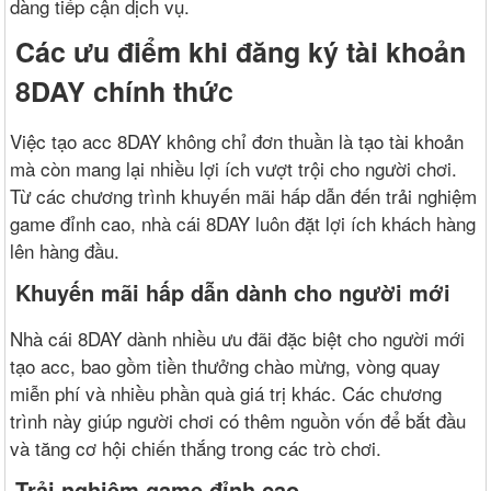
dàng tiếp cận dịch vụ.
Các ưu điểm khi đăng ký tài khoản
8DAY chính thức
Việc tạo acc 8DAY không chỉ đơn thuần là tạo tài khoản
mà còn mang lại nhiều lợi ích vượt trội cho người chơi.
Từ các chương trình khuyến mãi hấp dẫn đến trải nghiệm
game đỉnh cao, nhà cái 8DAY luôn đặt lợi ích khách hàng
lên hàng đầu.
Khuyến mãi hấp dẫn dành cho người mới
Nhà cái 8DAY dành nhiều ưu đãi đặc biệt cho người mới
tạo acc, bao gồm tiền thưởng chào mừng, vòng quay
miễn phí và nhiều phần quà giá trị khác. Các chương
trình này giúp người chơi có thêm nguồn vốn để bắt đầu
và tăng cơ hội chiến thắng trong các trò chơi.
Trải nghiệm game đỉnh cao