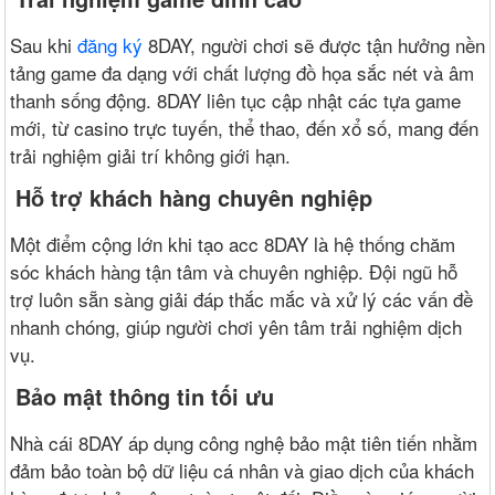
Sau khi
đăng ký
8DAY, người chơi sẽ được tận hưởng nền
tảng game đa dạng với chất lượng đồ họa sắc nét và âm
thanh sống động. 8DAY liên tục cập nhật các tựa game
mới, từ casino trực tuyến, thể thao, đến xổ số, mang đến
trải nghiệm giải trí không giới hạn.
Hỗ trợ khách hàng chuyên nghiệp
Một điểm cộng lớn khi tạo acc 8DAY là hệ thống chăm
sóc khách hàng tận tâm và chuyên nghiệp. Đội ngũ hỗ
trợ luôn sẵn sàng giải đáp thắc mắc và xử lý các vấn đề
nhanh chóng, giúp người chơi yên tâm trải nghiệm dịch
vụ.
Bảo mật thông tin tối ưu
Nhà cái 8DAY áp dụng công nghệ bảo mật tiên tiến nhằm
đảm bảo toàn bộ dữ liệu cá nhân và giao dịch của khách