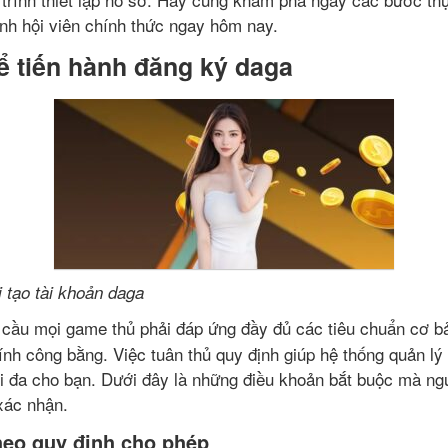
ành hội viên chính thức ngay hôm nay.
ể tiến hành đăng ký daga
 tạo tài khoản daga
cầu mọi game thủ phải đáp ứng đầy đủ các tiêu chuẩn cơ b
nh công bằng. Việc tuân thủ quy định giúp hệ thống quản lý 
ối đa cho bạn. Dưới đây là những điều khoản bắt buộc mà ng
xác nhận.
theo quy định cho phép