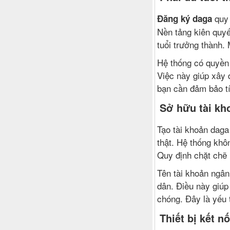
quy 
Đăng ký daga
Nền tảng kiên quyế
tuổi trưởng thành. 
Hệ thống có quyền 
Việc này giúp xây 
bạn cần đảm bảo tí
Sở hữu tài kh
Tạo tài khoản daga
thật. Hệ thống khô
Quy định chặt chẽ 
Tên tài khoản ngân
dân. Điều này giúp
chóng. Đây là yếu
Thiết bị kết n