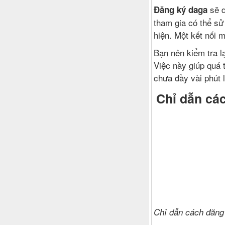
sẽ d
Đăng ký daga
tham gia có thể sử
hiện. Một kết nối 
Bạn nên kiểm tra l
Việc này giúp quá 
chưa đầy vài phút l
Chỉ dẫn cá
Chỉ dẫn cách đăng