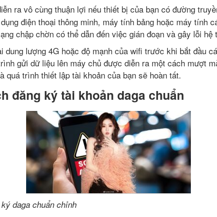
iễn ra vô cùng thuận lợi nếu thiết bị của bạn có đường truy
 dụng điện thoại thông minh, máy tính bảng hoặc máy tính c
mạng chập chờn có thể dẫn đến việc gián đoạn và gây lỗi hệ 
ại dung lượng 4G hoặc độ mạnh của wifi trước khi bắt đầu c
trình gửi dữ liệu lên máy chủ được diễn ra một cách mượt m
à quá trình thiết lập tài khoản của bạn sẽ hoàn tất.
ch đăng ký tài khoản daga chuẩn
 ký daga chuẩn chỉnh