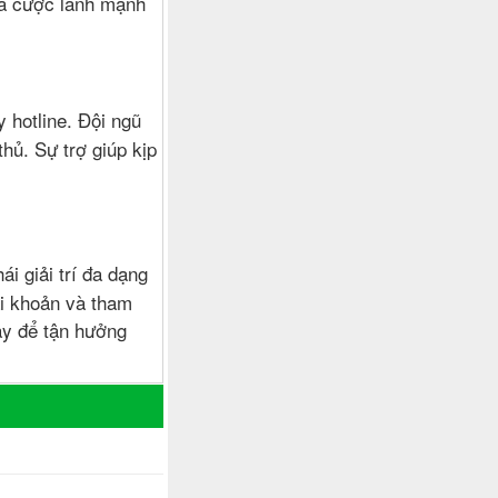
cá cược lành mạnh
y hotline. Đội ngũ
hủ. Sự trợ giúp kịp
i giải trí đa dạng
ài khoản và tham
nay để tận hưởng