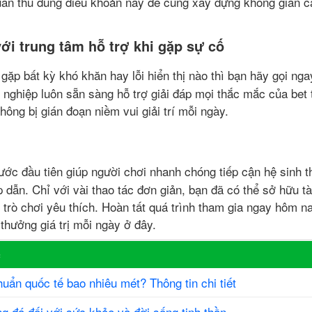
 tuân thủ đúng điều khoản này để cùng xây dựng không gian 
ới trung tâm hỗ trợ khi gặp sự cố
gặp bất kỳ khó khăn hay lỗi hiển thị nào thì bạn hãy gọi nga
 nghiệp luôn sẵn sàng hỗ trợ giải đáp mọi thắc mắc của bet t
hông bị gián đoạn niềm vui giải trí mỗi ngày.
ước đầu tiên giúp người chơi nhanh chóng tiếp cận hệ sinh thá
p dẫn. Chỉ với vài thao tác đơn giản, bạn đã có thể sở hữu t
c trò chơi yêu thích. Hoàn tất quá trình tham gia ngay hôm 
thưởng giá trị mỗi ngày ở đây.
c
uẩn quốc tế bao nhiêu mét? Thông tin chi tiết
ng đá đối với sức khỏe và đời sống tinh thần