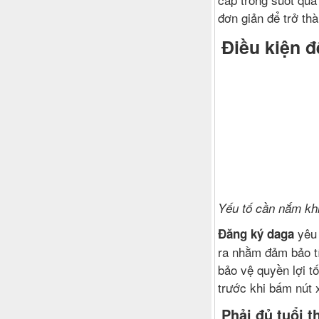
đơn giản để trở th
Điều kiện đ
Yếu tố cần nắm khi
yêu 
Đăng ký daga
ra nhằm đảm bảo tí
bảo vệ quyền lợi t
trước khi bấm nút 
Phải đủ tuổi 