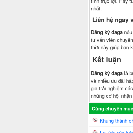
tình trục lợi. Hãy
nhất.
Liên hệ ngay v
nếu 
Đăng ký daga
tư vấn viên chuyên
thời này giúp bạn k
Kết luận
là b
Đăng ký daga
và nhiều ưu đãi hấ
gia trải nghiệm cá
những cơ hội nhận 
Cùng chuyên mụ
Khung thành ch
Lợi ích của bó