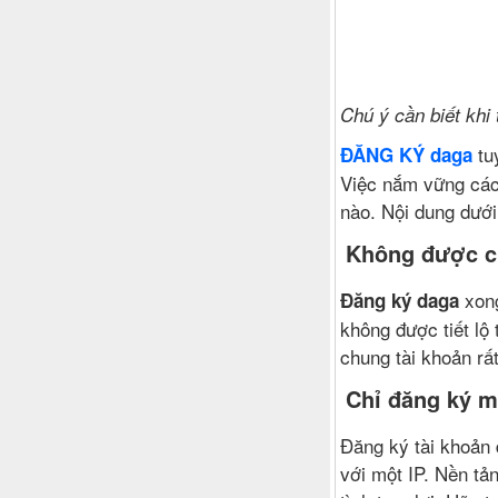
Chú ý cần biết khi
tuy
ĐĂNG KÝ daga
Việc nắm vững các 
nào. Nội dung dưới
Không được c
xong
Đăng ký daga
không được tiết lộ
chung tài khoản rấ
Chỉ đăng ký m
Đăng ký tài khoản 
với một IP. Nền tản