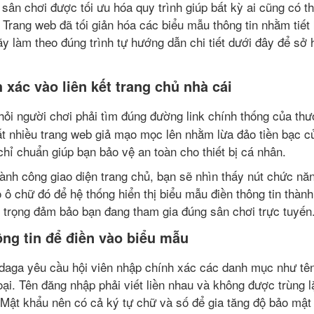
 sân chơi được tối ưu hóa quy trình giúp bất kỳ ai cũng có t
 Trang web đã tối giản hóa các biểu mẫu thông tin nhằm tiết 
ãy làm theo đúng trình tự hướng dẫn chi tiết dưới đây để sở 
 xác vào liên kết trang chủ nhà cái
hỏi người chơi phải tìm đúng đường link chính thống của thươ
ất nhiều trang web giả mạo mọc lên nhằm lừa đảo tiền bạc 
chỉ chuẩn giúp bạn bảo vệ an toàn cho thiết bị cá nhân.
hành công giao diện trang chủ, bạn sẽ nhìn thấy nút chức 
o ô chữ đó để hệ thống hiển thị biểu mẫu điền thông tin thàn
 trọng đảm bảo bạn đang tham gia đúng sân chơi trực tuyến
ng tin để điền vào biểu mẫu
daga yêu cầu hội viên nhập chính xác các danh mục như tên
oại. Tên đăng nhập phải viết liền nhau và không được trùng 
 Mật khẩu nên có cả ký tự chữ và số để gia tăng độ bảo mật 