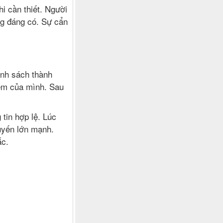
i cần thiết. Người
ng đáng có. Sự cẩn
ính sách thành
iệm của mình. Sau
tin hợp lệ. Lúc
uyến lớn mạnh.
ắc.