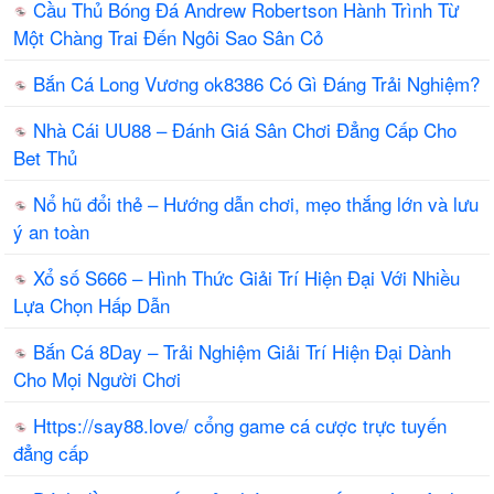
Cầu Thủ Bóng Đá Andrew Robertson Hành Trình Từ
Một Chàng Trai Đến Ngôi Sao Sân Cỏ
Bắn Cá Long Vương ok8386 Có Gì Đáng Trải Nghiệm?
Nhà Cái UU88 – Đánh Giá Sân Chơi Đẳng Cấp Cho
Bet Thủ
Nổ hũ đổi thẻ – Hướng dẫn chơi, mẹo thắng lớn và lưu
ý an toàn
Xổ số S666 – Hình Thức Giải Trí Hiện Đại Với Nhiều
Lựa Chọn Hấp Dẫn
Bắn Cá 8Day – Trải Nghiệm Giải Trí Hiện Đại Dành
Cho Mọi Người Chơi
Https://say88.love/ cổng game cá cược trực tuyến
đẳng cấp