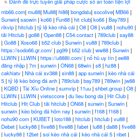
Đánh đề trực tuyến giải pháp cược số an toàn tiện lợi
mb66.com
|
mu88
|
Mu88
|
hi88
|
bongdalu
|
socolive
|
MB66
|
Sunwin
|
saowin
|
ko66
|
Fun88
|
hit club
|
ko66
|
Bay789
|
rikvip
|
hitclub
|
tỷ lệ kèo nhà cái
|
O8
|
O8
|
vu88
|
nohu90
|
tải Hitclub
|
go88
|
Open88
|
C54.contact
|
789club
|
say88
|
Go88
|
Xoso66
|
b52 club
|
Sunwin
|
vu88
|
789club
|
https://sodo66.gr.com/
|
pg99
|
b52 club
|
ww88
|
Sunwin
|
LLWIN
|
LLWIN
|
https://u888li.com/
|
nổ hũ uy tín
|
ee88
đăng nhập
|
7m
|
sunwin
|
ON68
|
68win
|
s8
|
hz88
|
cakhiatv
|
Nhà cái sv388
|
sin88
|
app sunwin
|
kèo nhà cái
5
|
tỷ lệ kèo bóng đá anh
|
789club
|
bay789
|
789win
|
jw88
|
KQBD
|
Tài Xỉu Online
|
sumvip
|
11uu
|
shbet.group
|
O8
|
LLWIN
|
LLWIN
|
vietsccore
|
du lieu bong da
|
Hit Club
|
Hitclub
|
Hit Club
|
tải hitclub
|
ON68
|
sunwin
|
Sunwin
|
sunwin
|
kèo bóng đá hôm nay
|
sunwin
|
f168
|
f168
|
nohu90 com
|
KUBET
|
loto188
|
hitclub
|
hitclub
|
vu88
|
Debet
|
lucky88
|
five88
|
five88
|
fabet
|
lu88
|
da88
|
five88
|
lucky88
|
12bet
|
soi kèo nhà cái
|
kèo nhà cái 5
|
nbet
|