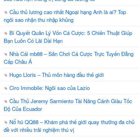
Cầu thủ lương cao nhất Ngoại hạng Anh là ai? Top
ngôi sao nhận thu nhập khủng
Bí Quyết Quản Lý Vốn Cá Cược: 5 Chiến Thuật Giúp
Bạn Luôn Có Lãi Dài Hạn
Nhà Cái mb88 – Sân Chơi Cá Cược Trực Tuyến Đẳng
Cấp Châu Á
Hugo Lloris – Thủ môn hàng đầu thế giới
Ciro Immobile: Ngôi sao của Lazio
Cầu Thủ Jeremy Sarmiento Tài Năng Cánh Giàu Tốc
Độ Của Ecuador
Nổ hũ QQ88 – Khám phá thế giới quay thưởng đa chủ
đề với nhiều trải nghiệm thú vị