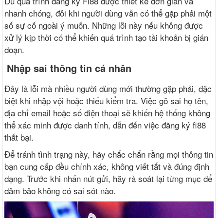
Dù quá trình đăng ký Fi88 được thiết kế đơn giản và
nhanh chóng, đôi khi người dùng vẫn có thể gặp phải một
số sự cố ngoài ý muốn. Những lỗi này nếu không được
xử lý kịp thời có thể khiến quá trình tạo tài khoản bị gián
đoạn.
Nhập sai thông tin cá nhân
Đây là lỗi mà nhiều người dùng mới thường gặp phải, đặc
biệt khi nhập vội hoặc thiếu kiểm tra. Việc gõ sai họ tên,
địa chỉ email hoặc số điện thoại sẽ khiến hệ thống không
thể xác minh được danh tính, dẫn đến việc đăng ký fi88
thất bại.
Để tránh tình trạng này, hãy chắc chắn rằng mọi thông tin
bạn cung cấp đều chính xác, không viết tắt và đúng định
dạng. Trước khi nhấn nút gửi, hãy rà soát lại từng mục để
đảm bảo không có sai sót nào.