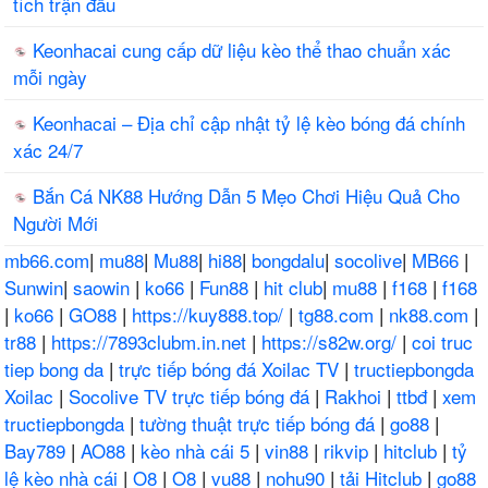
tích trận đấu
Keonhacai cung cấp dữ liệu kèo thể thao chuẩn xác
mỗi ngày
Keonhacai – Địa chỉ cập nhật tỷ lệ kèo bóng đá chính
xác 24/7
Bắn Cá NK88 Hướng Dẫn 5 Mẹo Chơi Hiệu Quả Cho
Người Mới
mb66.com
|
mu88
|
Mu88
|
hi88
|
bongdalu
|
socolive
|
MB66
|
Sunwin
|
saowin
|
ko66
|
Fun88
|
hit club
|
mu88
|
f168
|
f168
|
ko66
|
GO88
|
https://kuy888.top/
|
tg88.com
|
nk88.com
|
tr88
|
https://7893clubm.in.net
|
https://s82w.org/
|
coi truc
tiep bong da
|
trực tiếp bóng đá Xoilac TV
|
tructiepbongda
Xoilac
|
Socolive TV trực tiếp bóng đá
|
Rakhoi
|
ttbđ
|
xem
tructiepbongda
|
tường thuật trực tiếp bóng đá
|
go88
|
Bay789
|
AO88
|
kèo nhà cái 5
|
vin88
|
rikvip
|
hitclub
|
tỷ
lệ kèo nhà cái
|
O8
|
O8
|
vu88
|
nohu90
|
tải Hitclub
|
go88