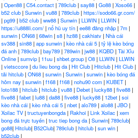
|
Open88
|
C54.contact
|
789club
|
say88
|
Go88
|
Xoso66
|
b52 club
|
Sunwin
|
vu88
|
789club
|
https://sodo66.gr.com/
|
pg99
|
b52 club
|
ww88
|
Sunwin
|
LLWIN
|
LLWIN
|
https://u888li.com/
|
nổ hũ uy tín
|
ee88 đăng nhập
|
7m
|
sunwin
|
ON68
|
68win
|
s8
|
hz88
|
cakhiatv
|
Nhà cái
sv388
|
sin88
|
app sunwin
|
kèo nhà cái 5
|
tỷ lệ kèo bóng
đá anh
|
789club
|
bay789
|
789win
|
jw88
|
KQBD
|
Tài Xỉu
Online
|
sumvip
|
11uu
|
shbet.group
|
O8
|
LLWIN
|
LLWIN
|
vietsccore
|
du lieu bong da
|
Hit Club
|
Hitclub
|
Hit Club
|
tải hitclub
|
ON68
|
sunwin
|
Sunwin
|
sunwin
|
kèo bóng đá
hôm nay
|
sunwin
|
f168
|
f168
|
nohu90 com
|
KUBET
|
loto188
|
hitclub
|
hitclub
|
vu88
|
Debet
|
lucky88
|
five88
|
five88
|
fabet
|
lu88
|
da88
|
five88
|
lucky88
|
12bet
|
soi
kèo nhà cái
|
kèo nhà cái 5
|
nbet
|
alo789
|
alo88
|
JBO
|
Xoilac TV
|
tructuyenbongda
|
Rakhoi
|
Link Xoilac
|
xem
bong đá trực tuyến
|
truc tiep bong da
|
Sunwin
|
789club
|
go88
|
Hitclub
|
B52Club
|
789club
|
hitclub
|
sun win
|
b52club
|