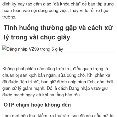
định kỳ này tạo cảm giác “đã khóa chặt” để bạn tập trung
hoàn toàn vào nội dung công việc, thay vì lo rủi ro hậu
trường.
Tình huống thường gặp và cách xử
lý trong vài chục giây
Không phải phiên nào cũng trơn tru; điều quan trọng là
chuẩn bị sẵn kịch bản ngắn, sửa đúng chỗ. Khi phản xạ
đã được “lập trình”, bạn giữ được nhịp bình tĩnh, còn thời
gian xử lý giảm mạnh. Đó là cách Đăng nhập vz99 giữ
được mạch ngay cả khi hạ tầng bận rộn.
OTP chậm hoặc không đến
Làm mới hộp thư, kiểm tra thư rác, sau đó yêu cầu gửi lại