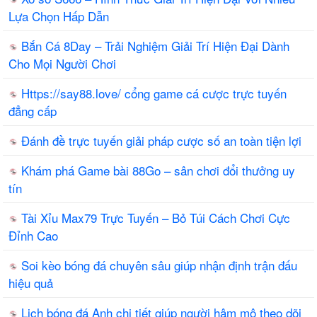
Lựa Chọn Hấp Dẫn
Bắn Cá 8Day – Trải Nghiệm Giải Trí Hiện Đại Dành
Cho Mọi Người Chơi
Https://say88.love/ cổng game cá cược trực tuyến
đẳng cấp
Đánh đề trực tuyến giải pháp cược số an toàn tiện lợi
Khám phá Game bài 88Go – sân chơi đổi thưởng uy
tín
Tài Xỉu Max79 Trực Tuyến – Bỏ Túi Cách Chơi Cực
Đỉnh Cao
Soi kèo bóng đá chuyên sâu giúp nhận định trận đấu
hiệu quả
Lịch bóng đá Anh chi tiết giúp người hâm mộ theo dõi