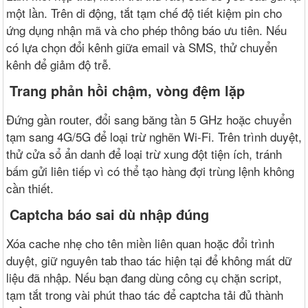
một lần. Trên di động, tắt tạm chế độ tiết kiệm pin cho
ứng dụng nhận mã và cho phép thông báo ưu tiên. Nếu
có lựa chọn đổi kênh giữa email và SMS, thử chuyển
kênh để giảm độ trễ.
Trang phản hồi chậm, vòng đệm lặp
Đứng gần router, đổi sang băng tần 5 GHz hoặc chuyển
tạm sang 4G/5G để loại trừ nghẽn Wi-Fi. Trên trình duyệt,
thử cửa sổ ẩn danh để loại trừ xung đột tiện ích, tránh
bấm gửi liên tiếp vì có thể tạo hàng đợi trùng lệnh không
cần thiết.
Captcha báo sai dù nhập đúng
Xóa cache nhẹ cho tên miền liên quan hoặc đổi trình
duyệt, giữ nguyên tab thao tác hiện tại để không mất dữ
liệu đã nhập. Nếu bạn đang dùng công cụ chặn script,
tạm tắt trong vài phút thao tác để captcha tải đủ thành