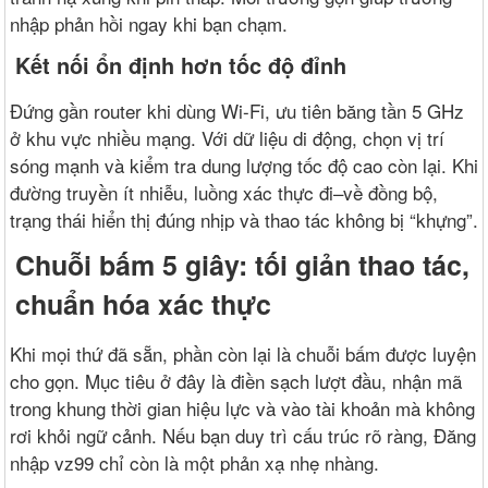
nhập phản hồi ngay khi bạn chạm.
Kết nối ổn định hơn tốc độ đỉnh
Đứng gần router khi dùng Wi-Fi, ưu tiên băng tần 5 GHz
ở khu vực nhiều mạng. Với dữ liệu di động, chọn vị trí
sóng mạnh và kiểm tra dung lượng tốc độ cao còn lại. Khi
đường truyền ít nhiễu, luồng xác thực đi–về đồng bộ,
trạng thái hiển thị đúng nhịp và thao tác không bị “khựng”.
Chuỗi bấm 5 giây: tối giản thao tác,
chuẩn hóa xác thực
Khi mọi thứ đã sẵn, phần còn lại là chuỗi bấm được luyện
cho gọn. Mục tiêu ở đây là điền sạch lượt đầu, nhận mã
trong khung thời gian hiệu lực và vào tài khoản mà không
rơi khỏi ngữ cảnh. Nếu bạn duy trì cấu trúc rõ ràng, Đăng
nhập vz99 chỉ còn là một phản xạ nhẹ nhàng.