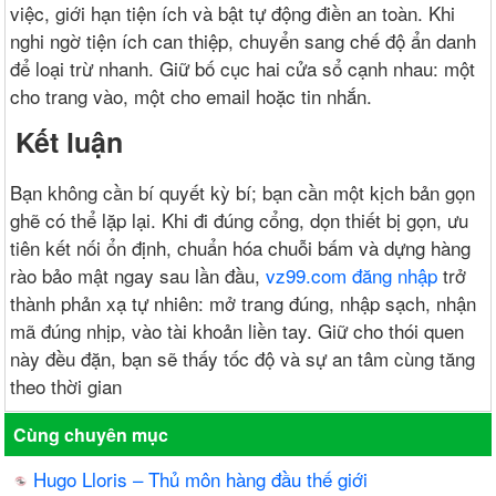
việc, giới hạn tiện ích và bật tự động điền an toàn. Khi
nghi ngờ tiện ích can thiệp, chuyển sang chế độ ẩn danh
để loại trừ nhanh. Giữ bố cục hai cửa sổ cạnh nhau: một
cho trang vào, một cho email hoặc tin nhắn.
Kết luận
Bạn không cần bí quyết kỳ bí; bạn cần một kịch bản gọn
ghẽ có thể lặp lại. Khi đi đúng cổng, dọn thiết bị gọn, ưu
tiên kết nối ổn định, chuẩn hóa chuỗi bấm và dựng hàng
rào bảo mật ngay sau lần đầu,
vz99.com đăng nhập
trở
thành phản xạ tự nhiên: mở trang đúng, nhập sạch, nhận
mã đúng nhịp, vào tài khoản liền tay. Giữ cho thói quen
này đều đặn, bạn sẽ thấy tốc độ và sự an tâm cùng tăng
theo thời gian
Cùng chuyên mục
Hugo Lloris – Thủ môn hàng đầu thế giới