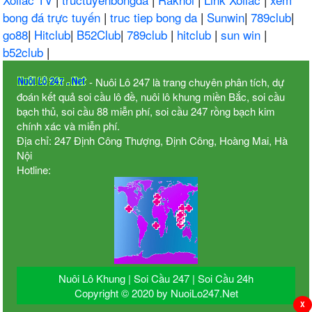
bong đá trực tuyến
|
truc tiep bong da
|
Sunwin
|
789club
|
go88
|
Hitclub
|
B52Club
|
789club
|
hitclub
|
sun win
|
b52club
|
- Nuôi Lô 247 là trang chuyên phân tích, dự
đoán kết quả soi cầu lô đề, nuôi lô khung miền Bắc, soi cầu
bạch thủ, soi cầu 88 miễn phí, soi cầu 247 rồng bạch kim
chính xác và miễn phí.
Địa chỉ: 247 Định Công Thượng, Định Công, Hoàng Mai, Hà
Nội
Hotline:
Nuôi Lô Khung
|
Soi Cầu 247
|
Soi Cầu 24h
Copyright © 2020 by NuoiLo247.Net
X