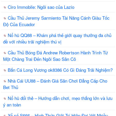
Ciro Immobile: Ngôi sao của Lazio
Cầu Thủ Jeremy Sarmiento Tài Năng Cánh Giàu Tốc
Độ Của Ecuador
Nổ hũ QQ88 – Khám phá thế giới quay thưởng đa chủ
đề với nhiều trải nghiệm thú vị
Cầu Thủ Bóng Đá Andrew Robertson Hành Trình Từ
Một Chàng Trai Đến Ngôi Sao Sân Cỏ
Bắn Cá Long Vương ok8386 Có Gì Đáng Trải Nghiệm?
Nhà Cái UU88 – Đánh Giá Sân Chơi Đẳng Cấp Cho
Bet Thủ
Nổ hũ đổi thẻ – Hướng dẫn chơi, mẹo thắng lớn và lưu
ý an toàn
Xổ số S666 – Hình Thức Giải Trí Hiện Đại Với Nhiều