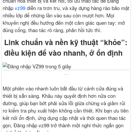
chuẩn hóa thiết bị và kết nối, tối ưu thao tác để Đăng
nhập
vz99
diễn ra trơn tru, và xây dựng hàng rào bảo mật
nhiều lớp để những lần vào sau còn mượt hơn. Mọi
khuyến nghị đều hướng đến một cảm giác quen tay: mở
đúng cổng, thao tác rõ ràng, phản hồi tức thì.
Link chuẩn và nền kỹ thuật “khỏe”:
điều kiện để vào nhanh, ở ổn định
Một phiên vào nhanh luôn bắt đầu từ cánh cửa đúng và
thiết bị sẵn sàng. Khâu này quyết định hơn nửa con
đường, giúp bạn bớt phải sửa lỗi giữa chừng và giảm rủi
ro kiểm tra phụ xuất hiện không cần thiết. Khi bạn ưu tiên
kết nối ổn định, ứng dụng cập nhật và thói quen thao tác
gọn, Đăng nhập vz99 trở thành một nghi thức ngắn gọn