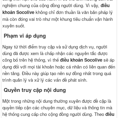
nghiệm chung của cộng đồng người dùng. Vì vậy,
điều
không chỉ đơn thuần là văn bản pháp lý
khoản Socolive
mà còn đóng vai trò như một khung tiêu chuẩn vận hành
xuyên suốt.
Phạm vi áp dụng
Ngay từ thời điểm truy cập và sử dụng dịch vụ, người
dùng đã được xem là chấp nhận các nguyên tắc được
công bố trên hệ thống, vì thế
sẽ áp
điều khoản Socolive
dụng đối với mọi tài khoản hoặc cá nhân có liên quan đến
nền tảng. Điều này giúp tạo nên sự đồng nhất trong quá
trình quản lý và xử lý các vấn đề phát sinh.
Quyền truy cập nội dung
Một trong những nội dung thường xuyên được đề cập là
quyền tiếp cận các chuyên mục, dữ liệu và thông tin mà
hệ thống cung cấp cho cộng đồng người dùng. Theo
điều