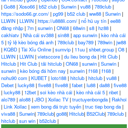
|
Go88
|
Xoso66
|
b52 club
|
Sunwin
|
vu88
|
789club
|
https://sodo66.gr.com/
|
pg99
|
b52 club
|
ww88
|
Sunwin
|
LLWIN
|
LLWIN
|
https://u888li.com/
|
nổ hũ uy tín
|
ee88
đăng nhập
|
7m
|
sunwin
|
ON68
|
68win
|
s8
|
hz88
|
cakhiatv
|
Nhà cái sv388
|
sin88
|
app sunwin
|
kèo nhà cái
5
|
tỷ lệ kèo bóng đá anh
|
789club
|
bay789
|
789win
|
jw88
|
KQBD
|
Tài Xỉu Online
|
sumvip
|
11uu
|
shbet.group
|
O8
|
LLWIN
|
LLWIN
|
vietsccore
|
du lieu bong da
|
Hit Club
|
Hitclub
|
Hit Club
|
tải hitclub
|
ON68
|
sunwin
|
Sunwin
|
sunwin
|
kèo bóng đá hôm nay
|
sunwin
|
f168
|
f168
|
nohu90 com
|
KUBET
|
loto188
|
hitclub
|
hitclub
|
vu88
|
Debet
|
lucky88
|
five88
|
five88
|
fabet
|
lu88
|
da88
|
five88
|
lucky88
|
12bet
|
soi kèo nhà cái
|
kèo nhà cái 5
|
nbet
|
alo789
|
alo88
|
JBO
|
Xoilac TV
|
tructuyenbongda
|
Rakhoi
|
Link Xoilac
|
xem bong đá trực tuyến
|
truc tiep bong da
|
viva88
|
Sunwin
|
789club
|
go88
|
Hitclub
|
B52Club
|
789club
|
hitclub
|
sun win
|
b52club
|