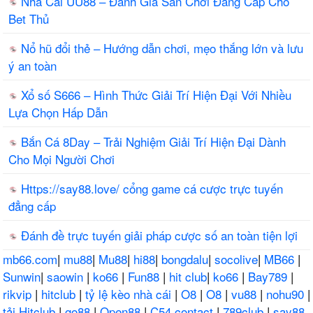
Nhà Cái UU88 – Đánh Giá Sân Chơi Đẳng Cấp Cho
Bet Thủ
Nổ hũ đổi thẻ – Hướng dẫn chơi, mẹo thắng lớn và lưu
ý an toàn
Xổ số S666 – Hình Thức Giải Trí Hiện Đại Với Nhiều
Lựa Chọn Hấp Dẫn
Bắn Cá 8Day – Trải Nghiệm Giải Trí Hiện Đại Dành
Cho Mọi Người Chơi
Https://say88.love/ cổng game cá cược trực tuyến
đẳng cấp
Đánh đề trực tuyến giải pháp cược số an toàn tiện lợi
mb66.com
|
mu88
|
Mu88
|
hi88
|
bongdalu
|
socolive
|
MB66
|
Sunwin
|
saowin
|
ko66
|
Fun88
|
hit club
|
ko66
|
Bay789
|
rikvip
|
hitclub
|
tỷ lệ kèo nhà cái
|
O8
|
O8
|
vu88
|
nohu90
|
tải Hitclub
|
go88
|
Open88
|
C54.contact
|
789club
|
say88