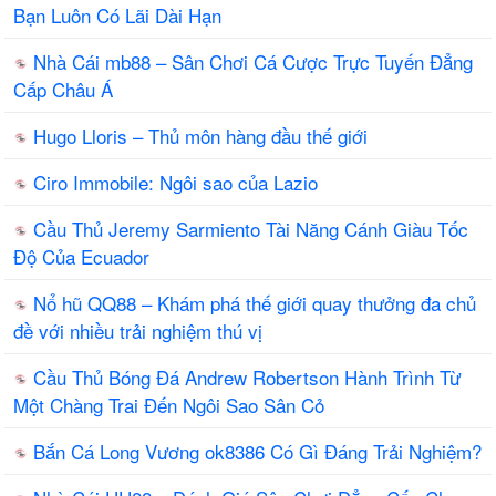
Bạn Luôn Có Lãi Dài Hạn
Nhà Cái mb88 – Sân Chơi Cá Cược Trực Tuyến Đẳng
Cấp Châu Á
Hugo Lloris – Thủ môn hàng đầu thế giới
Ciro Immobile: Ngôi sao của Lazio
Cầu Thủ Jeremy Sarmiento Tài Năng Cánh Giàu Tốc
Độ Của Ecuador
Nổ hũ QQ88 – Khám phá thế giới quay thưởng đa chủ
đề với nhiều trải nghiệm thú vị
Cầu Thủ Bóng Đá Andrew Robertson Hành Trình Từ
Một Chàng Trai Đến Ngôi Sao Sân Cỏ
Bắn Cá Long Vương ok8386 Có Gì Đáng Trải Nghiệm?