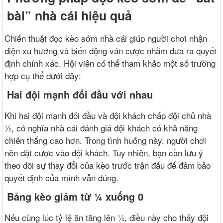
bài” nhà cái hiệu quả
Chiến thuật đọc kèo sớm nhà cái giúp người chơi nhận
diện xu hướng và biến động ván cược nhằm đưa ra quyết
định chính xác. Hội viên có thể tham khảo một số trường
hợp cụ thể dưới đây:
Hai đội mạnh đối đầu với nhau
Khi hai đội mạnh đối đầu và đội khách chấp đội chủ nhà
½, có nghĩa nhà cái đánh giá đội khách có khả năng
chiến thắng cao hơn. Trong tình huống này, người chơi
nên đặt cược vào đội khách. Tuy nhiên, bạn cần lưu ý
theo dõi sự thay đổi của kèo trước trận đấu để đảm bảo
quyết định của mình vẫn đúng.
Bảng kèo giảm từ ¼ xuống 0
Nếu cùng lúc tỷ lệ ăn tăng lên ¼, điều này cho thấy đội