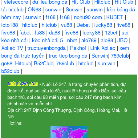
|
vietsccore
|
du lieu bong da
|
Hit Club
|
Hitclub
|
Hit Club
|
tải hitclub
|
ON68
|
sunwin
|
Sunwin
|
sunwin
|
kèo bóng đá
hôm nay
|
sunwin
|
f168
|
f168
|
nohu90 com
|
KUBET
|
loto188
|
hitclub
|
hitclub
|
vu88
|
Debet
|
lucky88
|
five88
|
five88
|
fabet
|
lu88
|
da88
|
five88
|
lucky88
|
12bet
|
soi
kèo nhà cái
|
kèo nhà cái 5
|
nbet
|
alo789
|
alo88
|
JBO
|
Xoilac TV
|
tructuyenbongda
|
Rakhoi
|
Link Xoilac
|
xem
bong đá trực tuyến
|
truc tiep bong da
|
Sunwin
|
789club
|
go88
|
Hitclub
|
B52Club
|
789club
|
hitclub
|
sun win
|
b52club
|
- Nuôi Lô 247 là trang chuyên phân tích, dự
đoán kết quả soi cầu lô đề, nuôi lô khung miền Bắc, soi cầu
bạch thủ, soi cầu 88 miễn phí, soi cầu 247 rồng bạch kim
chính xác và miễn phí.
Địa chỉ: 247 Định Công Thượng, Định Công, Hoàng Mai, Hà
Nội
Hotline: