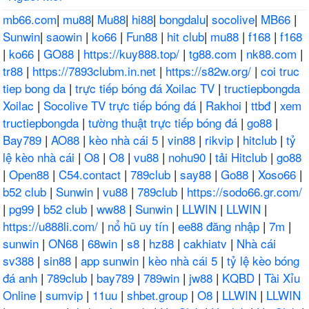
mb66.com
|
mu88
|
Mu88
|
hi88
|
bongdalu
|
socolive
|
MB66
|
Sunwin
|
saowin
|
ko66
|
Fun88
|
hit club
|
mu88
|
f168
|
f168
|
ko66
|
GO88
|
https://kuy888.top/
|
tg88.com
|
nk88.com
|
tr88
|
https://7893clubm.in.net
|
https://s82w.org/
|
coi truc
tiep bong da
|
trực tiếp bóng đá Xoilac TV
|
tructiepbongda
Xoilac
|
Socolive TV trực tiếp bóng đá
|
Rakhoi
|
ttbđ
|
xem
tructiepbongda
|
tường thuật trực tiếp bóng đá
|
go88
|
Bay789
|
AO88
|
kèo nhà cái 5
|
vin88
|
rikvip
|
hitclub
|
tỷ
lệ kèo nhà cái
|
O8
|
O8
|
vu88
|
nohu90
|
tải Hitclub
|
go88
|
Open88
|
C54.contact
|
789club
|
say88
|
Go88
|
Xoso66
|
b52 club
|
Sunwin
|
vu88
|
789club
|
https://sodo66.gr.com/
|
pg99
|
b52 club
|
ww88
|
Sunwin
|
LLWIN
|
LLWIN
|
https://u888li.com/
|
nổ hũ uy tín
|
ee88 đăng nhập
|
7m
|
sunwin
|
ON68
|
68win
|
s8
|
hz88
|
cakhiatv
|
Nhà cái
sv388
|
sin88
|
app sunwin
|
kèo nhà cái 5
|
tỷ lệ kèo bóng
đá anh
|
789club
|
bay789
|
789win
|
jw88
|
KQBD
|
Tài Xỉu
Online
|
sumvip
|
11uu
|
shbet.group
|
O8
|
LLWIN
|
LLWIN