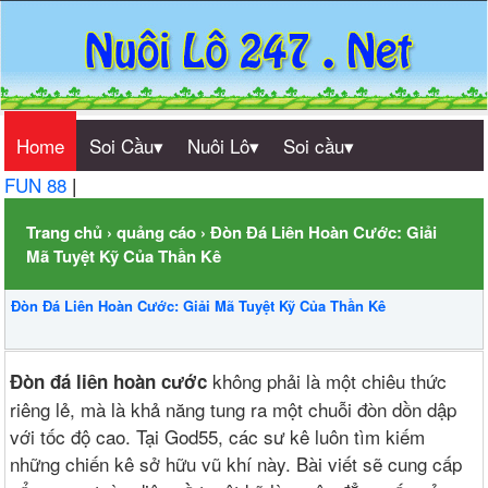
Home
Soi Cầu▾
Nuôi Lô▾
Soi cầu▾
FUN 88
|
Trang chủ
›
quảng cáo
›
Đòn Đá Liên Hoàn Cước: Giải
Mã Tuyệt Kỹ Của Thần Kê
Đòn Đá Liên Hoàn Cước: Giải Mã Tuyệt Kỹ Của Thần Kê
không phải là một chiêu thức
Đòn đá liên hoàn cước
riêng lẻ, mà là khả năng tung ra một chuỗi đòn dồn dập
với tốc độ cao. Tại God55, các sư kê luôn tìm kiếm
những chiến kê sở hữu vũ khí này. Bài viết sẽ cung cấp