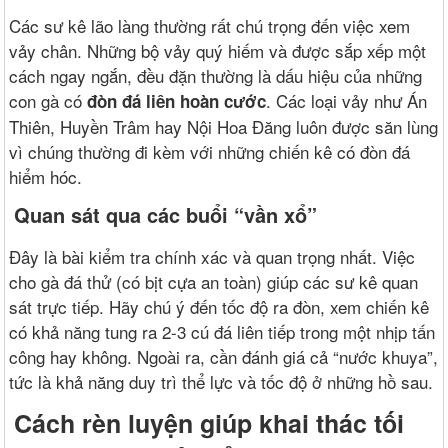
Các sư kê lão làng thường rất chú trọng đến việc xem
vảy chân. Những bộ vảy quý hiếm và được sắp xếp một
cách ngay ngắn, đều đặn thường là dấu hiệu của những
con gà có
. Các loại vảy như Án
đòn đá liên hoàn cước
Thiên, Huyền Trâm hay Nội Hoa Đăng luôn được săn lùng
vì chúng thường đi kèm với những chiến kê có đòn đá
hiểm hóc.
Quan sát qua các buổi “vần xổ”
Đây là bài kiểm tra chính xác và quan trọng nhất. Việc
cho gà đá thử (có bịt cựa an toàn) giúp các sư kê quan
sát trực tiếp. Hãy chú ý đến tốc độ ra đòn, xem chiến kê
có khả năng tung ra 2-3 cú đá liên tiếp trong một nhịp tấn
công hay không. Ngoài ra, cần đánh giá cả “nước khuya”,
tức là khả năng duy trì thể lực và tốc độ ở những hồ sau.
Cách rèn luyện giúp khai thác tối