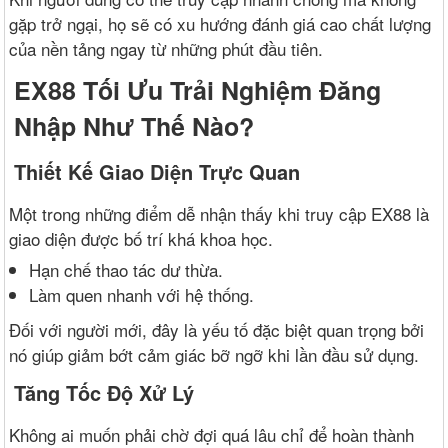
gặp trở ngại, họ sẽ có xu hướng đánh giá cao chất lượng
của nền tảng ngay từ những phút đầu tiên.
EX88 Tối Ưu Trải Nghiệm Đăng
Nhập Như Thế Nào?
Thiết Kế Giao Diện Trực Quan
Một trong những điểm dễ nhận thấy khi truy cập EX88 là
giao diện được bố trí khá khoa học.
Hạn chế thao tác dư thừa.
Làm quen nhanh với hệ thống.
Đối với người mới, đây là yếu tố đặc biệt quan trọng bởi
nó giúp giảm bớt cảm giác bỡ ngỡ khi lần đầu sử dụng.
Tăng Tốc Độ Xử Lý
Không ai muốn phải chờ đợi quá lâu chỉ để hoàn thành