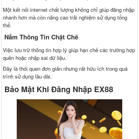
Một kết nối internet chất lượng không chỉ giúp đăng nhập
nhanh hơn mà còn nâng cao trải nghiệm sử dụng tổng
thể.
Nắm Thông Tin Chặt Chẽ
Việc lưu trữ thông tin hợp lý giúp hạn chế các trường hợp
quên hoặc nhập sai dữ liệu.
Đây là thói quen đơn giản nhưng rất hữu ích trong quá
trình sử dụng lâu dài.
Bảo Mật Khi Đăng Nhập EX88