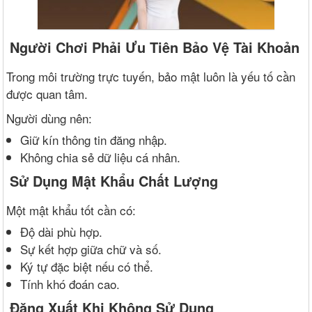
Người Chơi Phải Ưu Tiên Bảo Vệ Tài Khoản
Trong môi trường trực tuyến, bảo mật luôn là yếu tố cần
được quan tâm.
Người dùng nên:
Giữ kín thông tin đăng nhập.
Không chia sẻ dữ liệu cá nhân.
Sử Dụng Mật Khẩu Chất Lượng
Một mật khẩu tốt cần có:
Độ dài phù hợp.
Sự kết hợp giữa chữ và số.
Ký tự đặc biệt nếu có thể.
Tính khó đoán cao.
Đăng Xuất Khi Không Sử Dụng