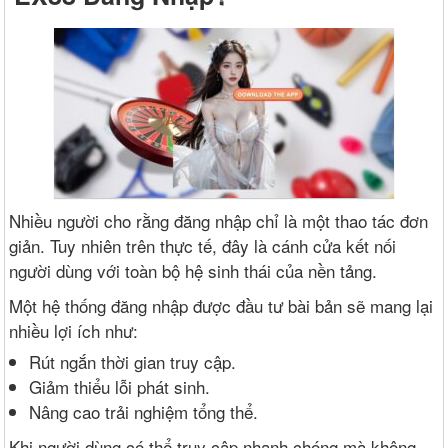
Nhiều người cho rằng đăng nhập chỉ là một thao tác đơn
giản. Tuy nhiên trên thực tế, đây là cánh cửa kết nối
người dùng với toàn bộ hệ sinh thái của nền tảng.
Một hệ thống đăng nhập được đầu tư bài bản sẽ mang lại
nhiều lợi ích như:
Rút ngắn thời gian truy cập.
Giảm thiểu lỗi phát sinh.
Nâng cao trải nghiệm tổng thể.
Khi người dùng có thể truy cập nhanh chóng mà không