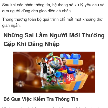
Sau khi xác nhận thông tin, hệ thống sẽ xử lý yêu cầu và
đưa người dùng đến giao diện cá nhân.
Thông thường toàn bộ quá trình chỉ mất một khoảng thời
gian ngắn.
Những Sai Lầm Người Mới Thường
Gặp Khi Đăng Nhập
Bỏ Qua Việc Kiểm Tra Thông Tin