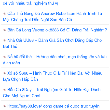
đề với nhiều trải nghiệm thú vị
Cầu Thủ Bóng Đá Andrew Robertson Hành Trình Từ
Một Chàng Trai Đến Ngôi Sao Sân Cỏ
Bắn Cá Long Vương ok8386 Có Gì Đáng Trải Nghiệm?
Nhà Cái UU88 – Đánh Giá Sân Chơi Đẳng Cấp Cho
Bet Thủ
Nổ hũ đổi thẻ – Hướng dẫn chơi, mẹo thắng lớn và lưu
ý an toàn
Xổ số S666 – Hình Thức Giải Trí Hiện Đại Với Nhiều
Lựa Chọn Hấp Dẫn
Bắn Cá 8Day – Trải Nghiệm Giải Trí Hiện Đại Dành
Cho Mọi Người Chơi
Https://say88.love/ cổng game cá cược trực tuyến