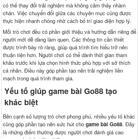
có thể thay đổi trải nghiệm mà không cảm thấy nhàm
chán. Việc chuyển đổi giữa các chuyên mục cũng được
thực hiện nhanh chóng nhờ cách bố trí giao diện hợp lý.
Mỗi trò chơi đều có phần giới thiệu và hướng dẫn riêng để
người mới dễ dàng làm quen. Các thông tin cần thiết
được trình bày rõ ràng, giúp quá trình tìm hiểu trở nên
thuận tiện hơn. Người chơi có thể dành thời gian tham
khảo trước khi lựa chọn hình thức phù hợp với sở thích
cá nhân. Điều này góp phần tạo nên trải nghiệm liền
mạch trong quá trình tham gia.
Yếu tố giúp game bài Go88 tạo
khác biệt
Bên cạnh số lượng trò chơi phong phú, nhiều yếu tố khác
cũng góp phần tạo nên sức hút cho
. Đây
game bài Go88
là những điểm thường được người chơi đánh giá cao