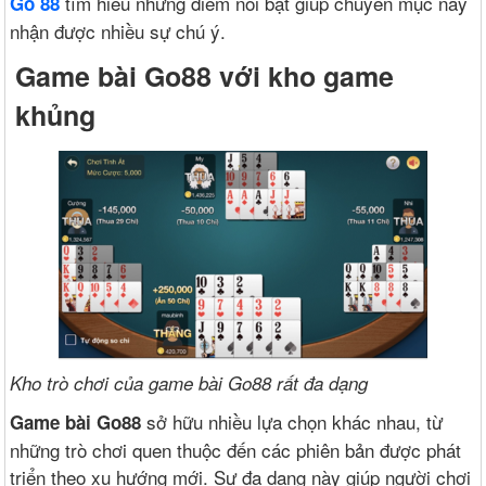
tìm hiểu những điểm nổi bật giúp chuyên mục này
Go 88
nhận được nhiều sự chú ý.
Game bài Go88 với kho game
khủng
Kho trò chơi của game bài Go88 rất đa dạng
sở hữu nhiều lựa chọn khác nhau, từ
Game bài Go88
những trò chơi quen thuộc đến các phiên bản được phát
triển theo xu hướng mới. Sự đa dạng này giúp người chơi