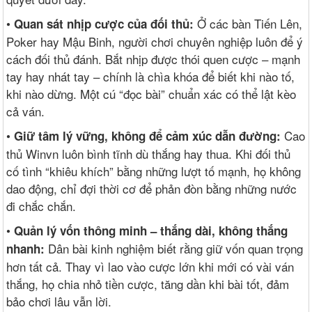
•
Ở các bàn Tiến Lên,
Quan sát nhịp cược của đối thủ:
Poker hay Mậu Binh, người chơi chuyên nghiệp luôn để ý
cách đối thủ đánh. Bắt nhịp được thói quen cược – mạnh
tay hay nhát tay – chính là chìa khóa để biết khi nào tố,
khi nào dừng. Một cú “đọc bài” chuẩn xác có thể lật kèo
cả ván.
•
Cao
Giữ tâm lý vững, không để cảm xúc dẫn đường:
thủ Winvn luôn bình tĩnh dù thắng hay thua. Khi đối thủ
cố tình “khiêu khích” bằng những lượt tố mạnh, họ không
dao động, chỉ đợi thời cơ để phản đòn bằng những nước
đi chắc chắn.
•
Quản lý vốn thông minh – thắng dài, không thắng
Dân bài kinh nghiệm biết rằng giữ vốn quan trọng
nhanh:
hơn tất cả. Thay vì lao vào cược lớn khi mới có vài ván
thắng, họ chia nhỏ tiền cược, tăng dần khi bài tốt, đảm
bảo chơi lâu vẫn lời.