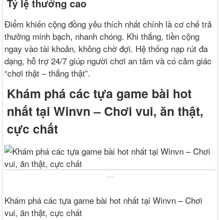
Tỷ lệ thưởng cao
Điểm khiến cộng đồng yêu thích nhất chính là cơ chế trả
thưởng minh bạch, nhanh chóng. Khi thắng, tiền cộng
ngay vào tài khoản, không chờ đợi. Hệ thống nạp rút đa
dạng, hỗ trợ 24/7 giúp người chơi an tâm và có cảm giác
“chơi thật – thắng thật”.
Khám phá các tựa game bài hot
nhất tại Winvn – Chơi vui, ăn thật,
cực chất
Khám phá các tựa game bài hot nhất tại Winvn – Chơi
vui, ăn thật, cực chất