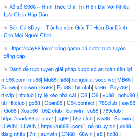
Xổ số S666 – Hình Thức Giải Trí Hiện Đại Với Nhiều
Lựa Chọn Hấp Dẫn
Bắn Cá 8Day – Trải Nghiệm Giải Trí Hiện Đại Dành
Cho Mọi Người Chơi
Https://say88.love/ cổng game cá cược trực tuyến
đẳng cấp
Đánh đề trực tuyến giải pháp cược số an toàn tiện lợi
mb66.com
|
mu88
|
Mu88
|
hi88
|
bongdalu
|
socolive
|
MB66
|
Sunwin
|
saowin
|
ko66
|
Fun88
|
hit club
|
ko66
|
Bay789
|
rikvip
|
hitclub
|
tỷ lệ kèo nhà cái
|
O8
|
O8
|
vu88
|
nohu90
|
tải Hitclub
|
go88
|
Open88
|
C54.contact
|
789club
|
say88
|
Go88
|
Xoso66
|
b52 club
|
Sunwin
|
vu88
|
789club
|
https://sodo66.gr.com/
|
pg99
|
b52 club
|
ww88
|
Sunwin
|
LLWIN
|
LLWIN
|
https://u888li.com/
|
nổ hũ uy tín
|
ee88
đăng nhập
|
7m
|
sunwin
|
ON68
|
68win
|
s8
|
hz88
|