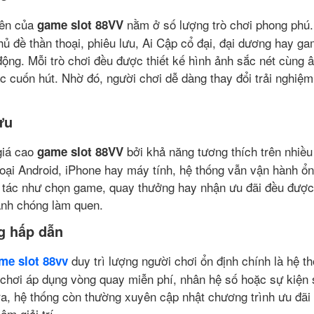
iên của
nằm ở số lượng trò chơi phong phú.
game slot 88VV
hủ đề thần thoại, phiêu lưu, Ai Cập cổ đại, đại dương hay ga
ộng. Mỗi trò chơi đều được thiết kế hình ảnh sắc nét cùng 
 cuốn hút. Nhờ đó, người chơi dễ dàng thay đổi trải nghi
ưu
giá cao
bởi khả năng tương thích trên nhiều 
game slot 88VV
oại Android, iPhone hay máy tính, hệ thống vẫn vận hành ổn
o tác như chọn game, quay thưởng hay nhận ưu đãi đều đượ
anh chóng làm quen.
g hấp dẫn
duy trì lượng người chơi ổn định chính là hệ 
me slot 88vv
 chơi áp dụng vòng quay miễn phí, nhân hệ số hoặc sự kiện 
 ra, hệ thống còn thường xuyên cập nhật chương trình ưu đãi 
ệm giải trí.