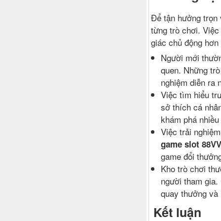
Để tận hưởng trọn 
từng trò chơi. Việ
giác chủ động hơn 
Người mới thườ
quen. Những trò 
nghiệm diễn ra 
Việc tìm hiểu tr
sở thích cá nhâ
khám phá nhiều 
Việc trải nghiệm
game slot 88V
game đổi thưởng
Kho trò chơi th
người tham gia.
quay thưởng và 
Kết luận