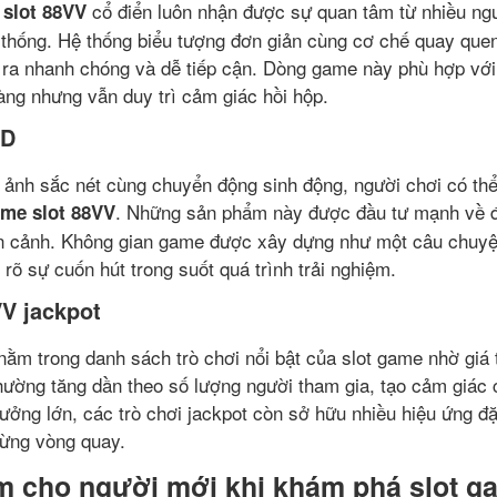
cổ điển luôn nhận được sự quan tâm từ nhiều ngư
 slot 88VV
thống. Hệ thống biểu tượng đơn giản cùng cơ chế quay quen
n ra nhanh chóng và dễ tiếp cận. Dòng game này phù hợp vớ
àng nhưng vẫn duy trì cảm giác hồi hộp.
3D
 ảnh sắc nét cùng chuyển động sinh động, người chơi có thể
. Những sản phẩm này được đầu tư mạnh về 
me slot 88VV
n cảnh. Không gian game được xây dựng như một câu chuyệ
rõ sự cuốn hút trong suốt quá trình trải nghiệm.
VV jackpot
nằm trong danh sách trò chơi nổi bật của slot game nhờ giá 
hường tăng dần theo số lượng người tham gia, tạo cảm giác 
hưởng lớn, các trò chơi jackpot còn sở hữu nhiều hiệu ứng đ
 từng vòng quay.
m cho người mới khi khám phá slot 