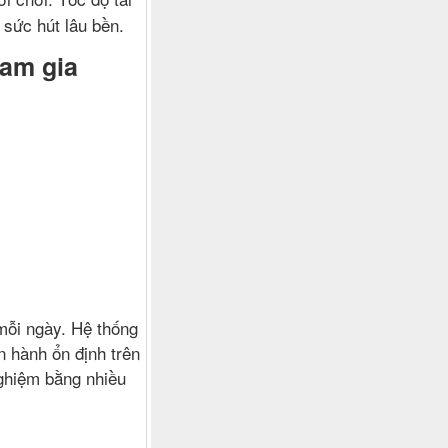
 sức hút lâu bền.
ham gia
 mỗi ngày. Hệ thống
n hành ổn định trên
 nghiệm bằng nhiều