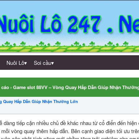
Nuôi Lô▾
Soi cầu▾
 cáo
›
Game slot 88VV – Vòng Quay Hấp Dẫn Giúp Nhận Thưởn
ng Quay Hấp Dẫn Giúp Nhận Thưởng Lớn
 dàng tiếp cận nhiều chủ đề khác nhau từ cổ điển đến hiện 
 mỗi vòng quay thêm hấp dẫn. Bên cạnh giao diện tối ưu trên 
yên cập nhật tính năng mới nhằm tăng trải nghiệm cho người