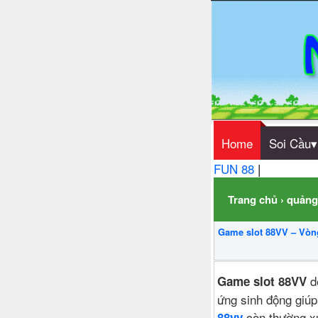
Home
Soi Cầu▾
FUN 88
|
Trang chủ
›
quảng
Game slot 88VV – Vò
dễ
Game slot 88VV
ứng sinh động giúp
còn thường xu
88vv