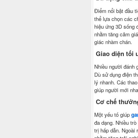
Điểm nổi bật đầu t
thể lựa chọn các c
hiệu ứng 3D sống đ
nhằm tăng cảm giác
giác nhàm chán.
Giao diện tối 
Nhiều người đánh 
Dù sử dụng điện th
lý nhanh. Các tha
giúp người mới nh
Cơ chế thưởn
Một yếu tố giúp
ga
đa dạng. Nhiều trò
trị hấp dẫn. Ngoài
nhằm tăng trải nghi