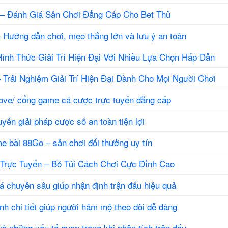
– Đánh Giá Sân Chơi Đẳng Cấp Cho Bet Thủ
– Hướng dẫn chơi, mẹo thắng lớn và lưu ý an toàn
Hình Thức Giải Trí Hiện Đại Với Nhiều Lựa Chọn Hấp Dẫn
 Trải Nghiệm Giải Trí Hiện Đại Dành Cho Mọi Người Chơi
love/ cổng game cá cược trực tuyến đẳng cấp
yến giải pháp cược số an toàn tiện lợi
 bài 88Go – sân chơi đổi thưởng uy tín
 Trực Tuyến – Bỏ Túi Cách Chơi Cực Đỉnh Cao
á chuyên sâu giúp nhận định trận đấu hiệu quả
nh chi tiết giúp người hâm mộ theo dõi dễ dàng
à những yếu tố quan trọng khi phân tích trận đấu