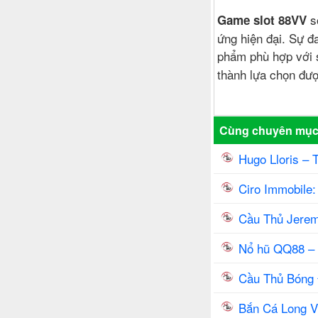
s
Game slot 88VV
ứng hiện đại. Sự đ
phẩm phù hợp với s
thành lựa chọn đượ
Cùng chuyên mụ
Hugo Lloris – 
Ciro Immobile:
Cầu Thủ Jerem
Nổ hũ QQ88 – K
Cầu Thủ Bóng 
Bắn Cá Long V