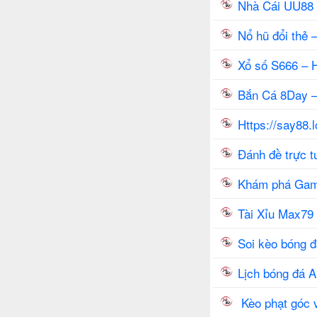
Nhà Cái UU88 
Nổ hũ đổi thẻ 
Xổ số S666 – 
Bắn Cá 8Day –
Https://say88.
Đánh đề trực tu
Khám phá Game
Tài Xỉu Max79
Soi kèo bóng đ
Lịch bóng đá A
Kèo phạt góc v