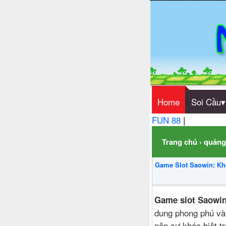
Home
Soi Cầu▾
FUN 88
|
Trang chủ
›
quảng
Game Slot Saowin: Kh
Game slot Saowi
dung phong phú và 
nên sự khác biệt t