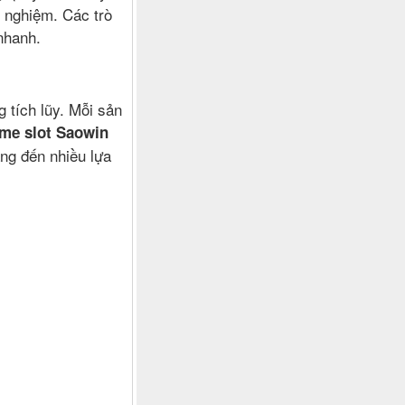
i nghiệm. Các trò
nhanh.
g tích lũy. Mỗi sản
me slot Saowin
ng đến nhiều lựa