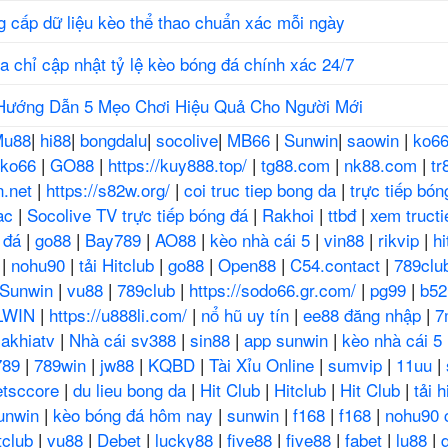
 cấp dữ liệu kèo thể thao chuẩn xác mỗi ngày
a chỉ cập nhật tỷ lệ kèo bóng đá chính xác 24/7
Hướng Dẫn 5 Mẹo Chơi Hiệu Quả Cho Người Mới
Mu88
|
hi88
|
bongdalu
|
socolive
|
MB66
|
Sunwin
|
saowin
|
ko6
ko66
|
GO88
|
https://kuy888.top/
|
tg88.com
|
nk88.com
|
tr
n.net
|
https://s82w.org/
|
coi truc tiep bong da
|
trực tiếp bó
lac
|
Socolive TV trực tiếp bóng đá
|
Rakhoi
|
ttbđ
|
xem truct
g đá
|
go88
|
Bay789
|
AO88
|
kèo nhà cái 5
|
vin88
|
rikvip
|
h
8
|
nohu90
|
tải Hitclub
|
go88
|
Open88
|
C54.contact
|
789clu
Sunwin
|
vu88
|
789club
|
https://sodo66.gr.com/
|
pg99
|
b52
LWIN
|
https://u888li.com/
|
nổ hũ uy tín
|
ee88 đăng nhập
|
cakhiatv
|
Nhà cái sv388
|
sin88
|
app sunwin
|
kèo nhà cái 5
789
|
789win
|
jw88
|
KQBD
|
Tài Xỉu Online
|
sumvip
|
11uu
|
etsccore
|
du lieu bong da
|
Hit Club
|
Hitclub
|
Hit Club
|
tải 
unwin
|
kèo bóng đá hôm nay
|
sunwin
|
f168
|
f168
|
nohu90
tclub
|
vu88
|
Debet
|
lucky88
|
five88
|
five88
|
fabet
|
lu88
|