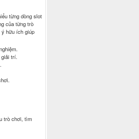
iểu từng dòng slot
ng của từng trò
i ý hữu ích giúp
 nghiệm.
iải trí.
.
chơi.
 trò chơi, tìm