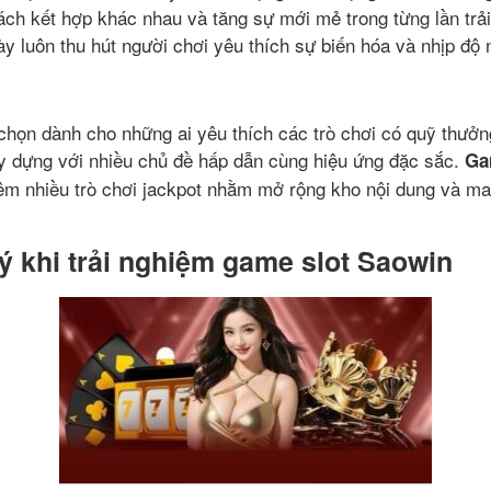
cách kết hợp khác nhau và tăng sự mới mẻ trong từng lần trả
y luôn thu hút người chơi yêu thích sự biến hóa và nhịp độ 
a chọn dành cho những ai yêu thích các trò chơi có quỹ thưởn
 dựng với nhiều chủ đề hấp dẫn cùng hiệu ứng đặc sắc.
Ga
hêm nhiều trò chơi jackpot nhằm mở rộng kho nội dung và ma
ý khi trải nghiệm game slot Saowin