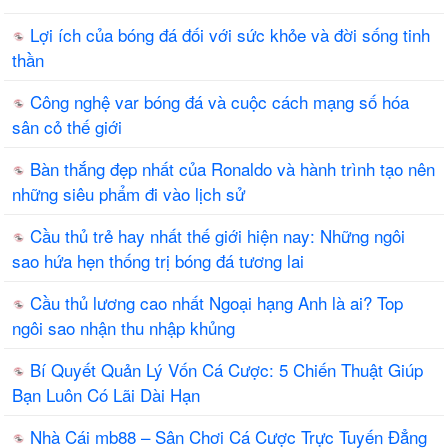
Lợi ích của bóng đá đối với sức khỏe và đời sống tinh
thần
Công nghệ var bóng đá và cuộc cách mạng số hóa
sân cỏ thế giới
Bàn thắng đẹp nhất của Ronaldo và hành trình tạo nên
những siêu phẩm đi vào lịch sử
Cầu thủ trẻ hay nhất thế giới hiện nay: Những ngôi
sao hứa hẹn thống trị bóng đá tương lai
Cầu thủ lương cao nhất Ngoại hạng Anh là ai? Top
ngôi sao nhận thu nhập khủng
Bí Quyết Quản Lý Vốn Cá Cược: 5 Chiến Thuật Giúp
Bạn Luôn Có Lãi Dài Hạn
Nhà Cái mb88 – Sân Chơi Cá Cược Trực Tuyến Đẳng