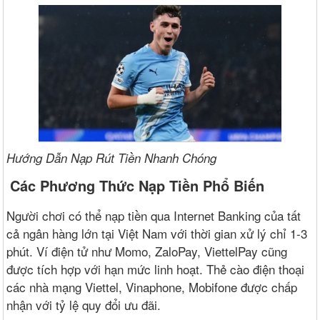
Hướng Dẫn Nạp Rút Tiền Nhanh Chóng
Các Phương Thức Nạp Tiền Phổ Biến
Người chơi có thể nạp tiền qua Internet Banking của tất
cả ngân hàng lớn tại Việt Nam với thời gian xử lý chỉ 1-3
phút. Ví điện tử như Momo, ZaloPay, ViettelPay cũng
được tích hợp với hạn mức linh hoạt. Thẻ cào điện thoại
các nhà mạng Viettel, Vinaphone, Mobifone được chấp
nhận với tỷ lệ quy đổi ưu đãi.