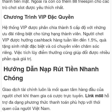
thành tiền mặt. Ngoài ra còn có thêm 88 freespin cho các
trò chơi slot được yêu thích nhất.
Chương Trình VIP Đặc Quyền
Hệ thống VIP được phân chia thành 5 cấp độ với những
ưu đãi riêng biệt cho từng hạng thành viên. Người chơi
VIP được hưởng cashback hàng tuần lên đến 1.5%, quà
tặng sinh nhật đặc biệt và có chuyên viên chăm sóc
riêng. Việc tích lũy điểm thưởng cũng giúp đổi được nhiều
phần quà giá trị.
Hướng Dẫn Nạp Rút Tiền Nhanh
Chóng
Giao dịch tài chính luôn là mối quan tâm hàng đầu của
người chơi khi tham gia cá cược trực tuyến.
hỗ
Link m88
trợ đa dạng phương thức thanh toán phù hợp với thói
quen của người Việt Nam.