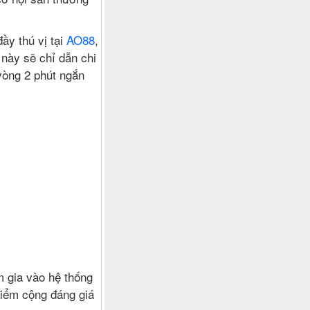
ầy thú vị tại
AO88
,
 này sẽ chỉ dẫn chi
 vòng 2 phút ngắn
m gia vào hệ thống
điểm cộng đáng giá