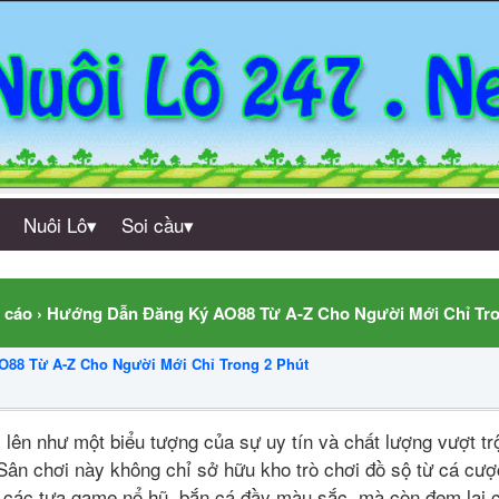
Nuôi Lô▾
Soi cầu▾
 cáo
›
Hướng Dẫn Đăng Ký AO88 Từ A-Z Cho Người Mới Chỉ Tro
88 Từ A-Z Cho Người Mới Chỉ Trong 2 Phút
lên như một biểu tượng của sự uy tín và chất lượng vượt trội
. Sân chơi này không chỉ sở hữu kho trò chơi đồ sộ từ cá cượ
n các tựa game nổ hũ, bắn cá đầy màu sắc, mà còn đem lại 