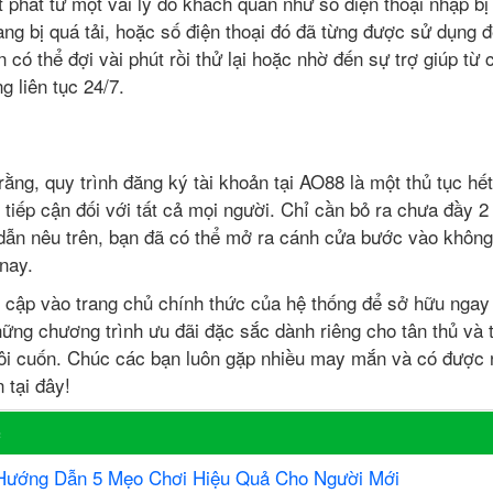
 phát từ một vài lý do khách quan như số điện thoại nhập bị 
ng bị quá tải, hoặc số điện thoại đó đã từng được sử dụng để
 có thể đợi vài phút rồi thử lại hoặc nhờ đến sự trợ giúp từ 
g liên tục 24/7.
rằng, quy trình đăng ký tài khoản tại AO88 là một thủ tục h
 tiếp cận đối với tất cả mọi người. Chỉ cần bỏ ra chưa đầy 2
dẫn nêu trên, bạn đã có thể mở ra cánh cửa bước vào không g
nay.
 cập vào trang chủ chính thức của hệ thống để sở hữu ngay
ững chương trình ưu đãi đặc sắc dành riêng cho tân thủ và 
ôi cuốn. Chúc các bạn luôn gặp nhiều may mắn và có được 
n tại đây!
c
Hướng Dẫn 5 Mẹo Chơi Hiệu Quả Cho Người Mới