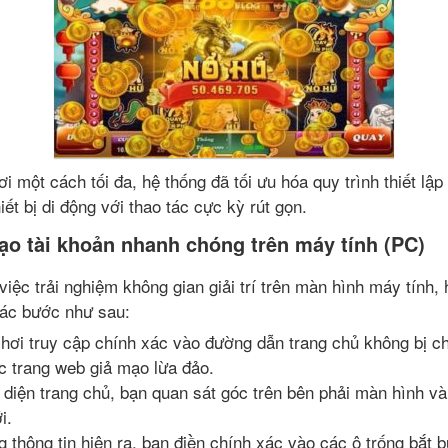
i một cách tối đa, hệ thống đã tối ưu hóa quy trình thiết lập
iết bị di động với thao tác cực kỳ rút gọn.
tạo tài khoản nhanh chóng trên máy tính (PC)
iệc trải nghiệm không gian giải trí trên màn hình máy tính, 
 các bước như sau:
hơi truy cập chính xác vào đường dẫn trang chủ không bị c
ác trang web giả mạo lừa đảo.
 diện trang chủ, bạn quan sát góc trên bên phải màn hình v
i.
 thông tin hiện ra, bạn điền chính xác vào các ô trống bắt