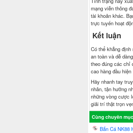
Tình trạng này xuất
mạng viễn thông đa
tài khoản khác. Bạn
trực tuyến hoạt độn
Kết luận
Có thể khẳng định 
an toàn và dễ dàng
theo đúng các chỉ 
cao hàng đầu hiện 
Hãy nhanh tay truy
nhân, tận hưởng nh
những vòng cược l
giải trí thật trọn vẹ
Cùng chuyên mụ
Bắn Cá NK88 