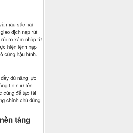
 và màu sắc hài
 giao dịch nạp rút
rủi ro xâm nhập từ
hực hiện lệnh nạp
vô cùng hậu hĩnh.
ó đầy đủ năng lực
ông tin như tên
c dùng để tạo tài
àng chính chủ đứng
 nền tảng