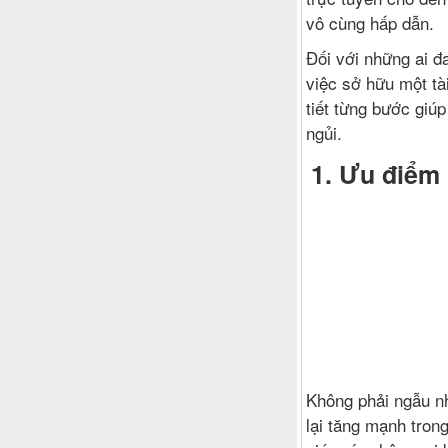
vô cùng hấp dẫn.
Đối với những ai đa
việc sở hữu một tà
tiết từng bước giúp
ngủi.
1. Ưu điểm 
Không phải ngẫu nh
lại tăng mạnh tron