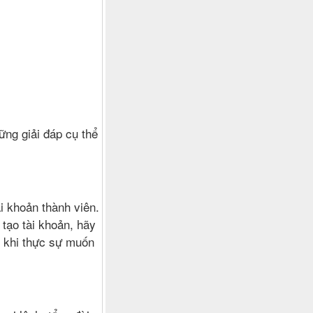
ững giải đáp cụ thể
ài khoản thành viên.
 tạo tài khoản, hãy
o khi thực sự muốn