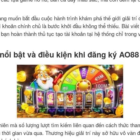
ng muốn bắt đầu cuộc hành trình khám phá thế giới giải trí đ
i khoản chính chủ là bước khởi đầu không thể thiếu. Bài viết
 bạn hoàn thành thủ tục tạo tài khoản tại hệ thống chỉ trong
nổi bật và điều kiện khi đăng ký AO88
iên mà số lượng lượt tìm kiếm liên quan đến cách thức tha
g thời gian vừa qua. Thương hiệu giải trí này sở hữu vô vàn 