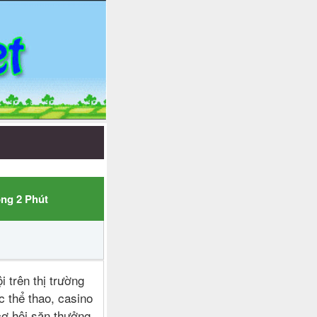
ng 2 Phút
 trên thị trường
c thể thao, casino
cơ hội săn thưởng