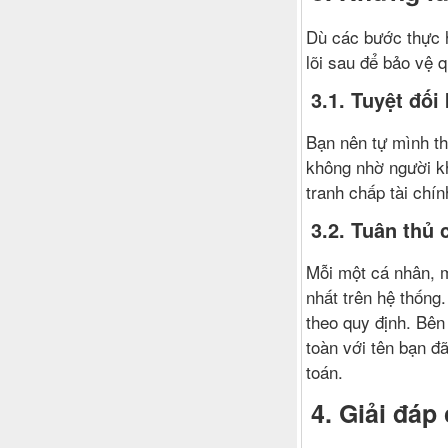
Dù các bước thực h
lõi sau để bảo vệ q
3.1. Tuyệt đối
Bạn nên tự mình thự
không nhờ người k
tranh chấp tài chín
3.2. Tuân thủ
Mỗi một cá nhân, m
nhất trên hệ thống.
theo quy định. Bên
toàn với tên bạn đ
toán.
4. Giải đá