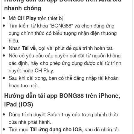
nhanh chóng
Mở
trên thiết bị
CH Play
Tìm kiếm từ khóa “BONG88” và chọn đúng ứng
dụng chính thức có biểu tượng nhận diện thương
hiệu.
Nhấn
, đợi vài phút để quá trình hoàn tất.
Tải về
Nếu có yêu cầu cấp quyền cài đặt từ nguồn không
xác định, hãy cho phép ứng dụng được cài từ trình
duyệt hoặc CH Play.
Sau khi cài xong, bạn có thể đăng nhập tài khoản
hoặc tạo mới.
Hướng dẫn tải app BONG88 trên iPhone,
iPad (iOS)
Dùng trình duyệt Safari truy cập trang chính thức
của nhà phát hành.
Tìm mục
, sau đó nhấn tải
Tải ứng dụng cho iOS