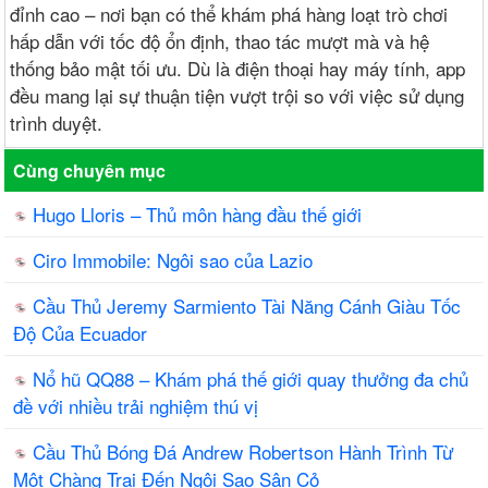
đỉnh cao – nơi bạn có thể khám phá hàng loạt trò chơi
hấp dẫn với tốc độ ổn định, thao tác mượt mà và hệ
thống bảo mật tối ưu. Dù là điện thoại hay máy tính, app
đều mang lại sự thuận tiện vượt trội so với việc sử dụng
trình duyệt.
Cùng chuyên mục
Hugo Lloris – Thủ môn hàng đầu thế giới
Ciro Immobile: Ngôi sao của Lazio
Cầu Thủ Jeremy Sarmiento Tài Năng Cánh Giàu Tốc
Độ Của Ecuador
Nổ hũ QQ88 – Khám phá thế giới quay thưởng đa chủ
đề với nhiều trải nghiệm thú vị
Cầu Thủ Bóng Đá Andrew Robertson Hành Trình Từ
Một Chàng Trai Đến Ngôi Sao Sân Cỏ