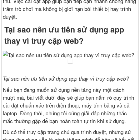
thủ. Việc cài đặt app giúp bạn tiếp cận nhanh chóng hàng
trăm trò chơi mà không bị giới hạn bởi thiết bị hay trình
duyệt.
Tại sao nên ưu tiên sử dụng app
thay vì truy cập web?
Tại sao nên ưu tiên sử dụng app thay vì truy cập web?
Nếu bạn đang muốn sử dụng nền tảng này một cách
mượt mà, bài viết dưới đây sẽ giúp bạn nắm rõ quy trình
cài đặt chuẩn xác trên điện thoại, máy tính bảng và cả
laptop. Đồng thời, chúng tôi cũng giải đáp những thắc
mắc thường gặp để bạn hoàn toàn tự tin khi sử dụng.
Dù có thể truy cập trang chủ qua trình duyệt, nhưng sử
dụng ứng dụng vẫn là cách thông minh để bảo vệ kết nối