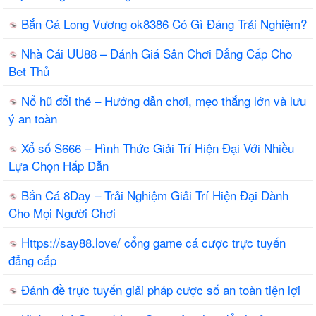
Bắn Cá Long Vương ok8386 Có Gì Đáng Trải Nghiệm?
Nhà Cái UU88 – Đánh Giá Sân Chơi Đẳng Cấp Cho
Bet Thủ
Nổ hũ đổi thẻ – Hướng dẫn chơi, mẹo thắng lớn và lưu
ý an toàn
Xổ số S666 – Hình Thức Giải Trí Hiện Đại Với Nhiều
Lựa Chọn Hấp Dẫn
Bắn Cá 8Day – Trải Nghiệm Giải Trí Hiện Đại Dành
Cho Mọi Người Chơi
Https://say88.love/ cổng game cá cược trực tuyến
đẳng cấp
Đánh đề trực tuyến giải pháp cược số an toàn tiện lợi