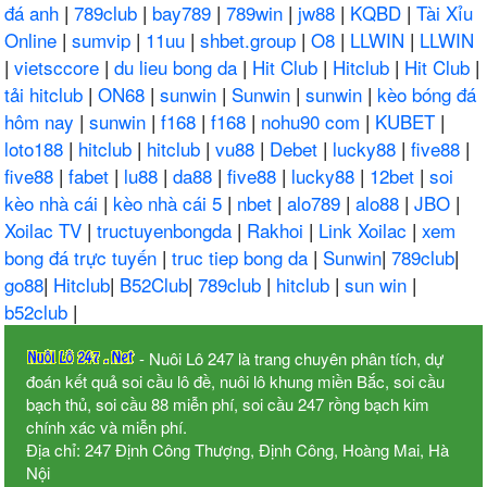
đá anh
|
789club
|
bay789
|
789win
|
jw88
|
KQBD
|
Tài Xỉu
Online
|
sumvip
|
11uu
|
shbet.group
|
O8
|
LLWIN
|
LLWIN
|
vietsccore
|
du lieu bong da
|
Hit Club
|
Hitclub
|
Hit Club
|
tải hitclub
|
ON68
|
sunwin
|
Sunwin
|
sunwin
|
kèo bóng đá
hôm nay
|
sunwin
|
f168
|
f168
|
nohu90 com
|
KUBET
|
loto188
|
hitclub
|
hitclub
|
vu88
|
Debet
|
lucky88
|
five88
|
five88
|
fabet
|
lu88
|
da88
|
five88
|
lucky88
|
12bet
|
soi
kèo nhà cái
|
kèo nhà cái 5
|
nbet
|
alo789
|
alo88
|
JBO
|
Xoilac TV
|
tructuyenbongda
|
Rakhoi
|
Link Xoilac
|
xem
bong đá trực tuyến
|
truc tiep bong da
|
Sunwin
|
789club
|
go88
|
Hitclub
|
B52Club
|
789club
|
hitclub
|
sun win
|
b52club
|
- Nuôi Lô 247 là trang chuyên phân tích, dự
đoán kết quả soi cầu lô đề, nuôi lô khung miền Bắc, soi cầu
bạch thủ, soi cầu 88 miễn phí, soi cầu 247 rồng bạch kim
chính xác và miễn phí.
Địa chỉ: 247 Định Công Thượng, Định Công, Hoàng Mai, Hà
Nội