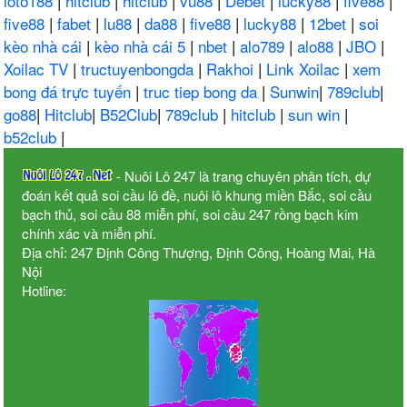
loto188
|
hitclub
|
hitclub
|
vu88
|
Debet
|
lucky88
|
five88
|
five88
|
fabet
|
lu88
|
da88
|
five88
|
lucky88
|
12bet
|
soi
kèo nhà cái
|
kèo nhà cái 5
|
nbet
|
alo789
|
alo88
|
JBO
|
Xoilac TV
|
tructuyenbongda
|
Rakhoi
|
Link Xoilac
|
xem
bong đá trực tuyến
|
truc tiep bong da
|
Sunwin
|
789club
|
go88
|
Hitclub
|
B52Club
|
789club
|
hitclub
|
sun win
|
b52club
|
- Nuôi Lô 247 là trang chuyên phân tích, dự
đoán kết quả soi cầu lô đề, nuôi lô khung miền Bắc, soi cầu
bạch thủ, soi cầu 88 miễn phí, soi cầu 247 rồng bạch kim
chính xác và miễn phí.
Địa chỉ: 247 Định Công Thượng, Định Công, Hoàng Mai, Hà
Nội
Hotline: