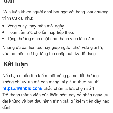
dẫn
iWin luôn khiến người chơi bất ngờ với hàng loạt chương
trình ưu đãi như:
Vòng quay may mắn mỗi ngày.
Hoàn tiền 5% cho lần nạp tiếp theo.
Tặng thưởng sinh nhật cho thành viên lâu năm.
Những ưu đãi liên tục này giúp người chơi vừa giải trí,
vừa có thêm cơ hội tăng thu nhập cực kỳ dễ dàng.
Kết luận
Nếu bạn muốn tìm kiếm một cổng game đổi thưởng
không chỉ uy tín mà còn mang lại giá trị thực sự, thì
chắc chắn là lựa chọn số 1.
https://iwinbid.com/
Trở thành thành viên của iWin hôm nay để nhận ngay ưu
đãi khủng và bắt đầu hành trình giải trí kiếm tiền đầy hấp
dẫn!