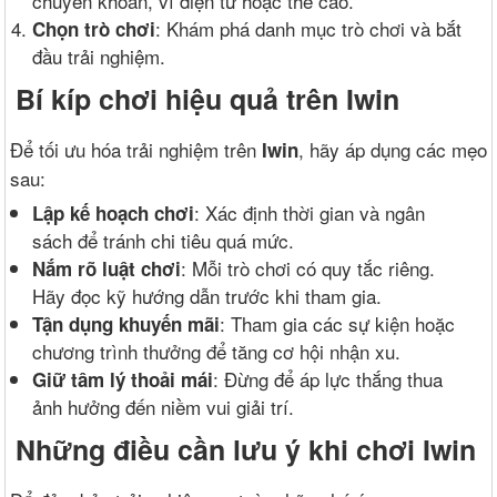
chuyển khoản, ví điện tử hoặc thẻ cào.
: Khám phá danh mục trò chơi và bắt
Chọn trò chơi
đầu trải nghiệm.
Bí kíp chơi hiệu quả trên Iwin
Để tối ưu hóa trải nghiệm trên
, hãy áp dụng các mẹo
Iwin
sau:
: Xác định thời gian và ngân
Lập kế hoạch chơi
sách để tránh chi tiêu quá mức.
: Mỗi trò chơi có quy tắc riêng.
Nắm rõ luật chơi
Hãy đọc kỹ hướng dẫn trước khi tham gia.
: Tham gia các sự kiện hoặc
Tận dụng khuyến mãi
chương trình thưởng để tăng cơ hội nhận xu.
: Đừng để áp lực thắng thua
Giữ tâm lý thoải mái
ảnh hưởng đến niềm vui giải trí.
Những điều cần lưu ý khi chơi Iwin