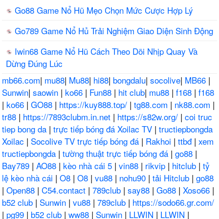
Go88 Game Nổ Hũ Mẹo Chọn Mức Cược Hợp Lý
Go789 Game Nổ Hủ Trải Nghiệm Giao Diện Sinh Động
Iwin68 Game Nổ Hũ Cách Theo Dõi Nhịp Quay Và
Dừng Đúng Lúc
mb66.com
|
mu88
|
Mu88
|
hi88
|
bongdalu
|
socolive
|
MB66
|
Sunwin
|
saowin
|
ko66
|
Fun88
|
hit club
|
mu88
|
f168
|
f168
|
ko66
|
GO88
|
https://kuy888.top/
|
tg88.com
|
nk88.com
|
tr88
|
https://7893clubm.in.net
|
https://s82w.org/
|
coi truc
tiep bong da
|
trực tiếp bóng đá Xoilac TV
|
tructiepbongda
Xoilac
|
Socolive TV trực tiếp bóng đá
|
Rakhoi
|
ttbđ
|
xem
tructiepbongda
|
tường thuật trực tiếp bóng đá
|
go88
|
Bay789
|
AO88
|
kèo nhà cái 5
|
vin88
|
rikvip
|
hitclub
|
tỷ
lệ kèo nhà cái
|
O8
|
O8
|
vu88
|
nohu90
|
tải Hitclub
|
go88
|
Open88
|
C54.contact
|
789club
|
say88
|
Go88
|
Xoso66
|
b52 club
|
Sunwin
|
vu88
|
789club
|
https://sodo66.gr.com/
|
pg99
|
b52 club
|
ww88
|
Sunwin
|
LLWIN
|
LLWIN
|