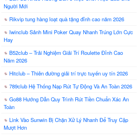
Người Mới
Rikvip tung hàng loạt quà tặng đỉnh cao năm 2026
Iwinclub Sảnh Mini Poker Quay Nhanh Trúng Lớn Cực
Hay
B52club – Trải Nghiệm Giải Trí Roulette Đỉnh Cao
Năm 2026
Hitclub – Thiên đường giải trí trực tuyến uy tín 2026
789club Hệ Thống Nạp Rút Tự Động Và An Toàn 2026
Go88 Hướng Dẫn Quy Trình Rút Tiền Chuẩn Xác An
Toàn
Link Vào Sunwin Bị Chặn Xử Lý Nhanh Để Truy Cập
Mượt Hơn