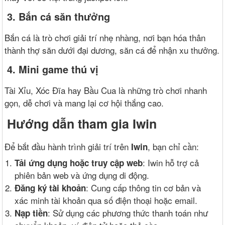
3. Bắn cá săn thưởng
Bắn cá là trò chơi giải trí nhẹ nhàng, nơi bạn hóa thân
thành thợ săn dưới đại dương, săn cá để nhận xu thưởng.
4. Mini game thú vị
Tài Xỉu, Xóc Đĩa hay Bầu Cua là những trò chơi nhanh
gọn, dễ chơi và mang lại cơ hội thắng cao.
Hướng dẫn tham gia Iwin
Để bắt đầu hành trình giải trí trên
, bạn chỉ cần:
Iwin
: Iwin hỗ trợ cả
Tải ứng dụng hoặc truy cập web
phiên bản web và ứng dụng di động.
: Cung cấp thông tin cơ bản và
Đăng ký tài khoản
xác minh tài khoản qua số điện thoại hoặc email.
: Sử dụng các phương thức thanh toán như
Nạp tiền