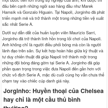
đấu bên cạnh những ngôi sao hàng đầu như Marek
Hamsik và Gonzalo Higuain. Tại Napoli, Jorginho đã phát
triển mạnh mẽ và trở thành một trong những tiền vệ xuất
sắc nhất Serie A.
Dưới sự dẫn dắt của huấn luyện viên Maurizio Sarri,
Jorginho đã trở thành linh hồn trong lối chơi của Napoli.
Anh không chỉ là người điều phối bóng mà còn là người
lãnh đạo trên sân. Sự kết hợp hoàn hảo giữa kỹ thuật và
tư duy chiến thuật đã giúp Napoli trở thành một trong
những đội bóng đáng gờm tại Serie A. Jorginho đã góp
phần quan trọng trong việc đưa Napoli đến gần hơn với
chức vô địch Serie A, mặc dù cuối cùng họ vẫn chưa thể
chạm tay vào chiếc cúp danh giá này.
Jorginho: Huyền thoại của Chelsea
hay chỉ là một cầu thủ bình