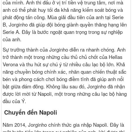
của mình. Anh thi đấu ở vị trí tiền vệ trung tâm, nơi mà
anh có thể phát huy tối đa khả năng kiểm soát bóng và
phát động tấn công. Mùa giải đầu tiên của anh tại Serie
B, Jorginho đã giúp đội bóng giành quyền thăng hạng lên
Serie A. Đây là bước ngoặt quan trọng trong sự nghiệp
của anh.
Sự trưởng thành của Jorginho diễn ra nhanh chóng. Anh
trở thành một trong những cầu thủ chủ chốt của Hellas
Verona và thu hút sự chú ý từ nhiều câu lạc bộ lớn. Khả
năng chuyền bóng chính xác, nhãn quan chiến thuật sắc
bén và phong cách chơi bóng điềm tĩnh đã giúp anh nổi
bật giữa đám đông. Không lâu sau đó, Jorginho đã nhận
được lời mời từ Napoli, một trong những câu lạc bộ hàng
đầu của Ý.
Chuyển đến Napoli
Năm 2014, Jorginho chính thức gia nhập Napoli. Đây là
một bước tiến lớn trong sự nghiệp của anh, khi được thi