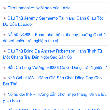
Ciro Immobile: Ngôi sao của Lazio
Cầu Thủ Jeremy Sarmiento Tài Năng Cánh Giàu Tốc
Độ Của Ecuador
Nổ hũ QQ88 – Khám phá thế giới quay thưởng đa chủ
đề với nhiều trải nghiệm thú vị
Cầu Thủ Bóng Đá Andrew Robertson Hành Trình Từ
Một Chàng Trai Đến Ngôi Sao Sân Cỏ
Bắn Cá Long Vương ok8386 Có Gì Đáng Trải Nghiệm?
Nhà Cái UU88 – Đánh Giá Sân Chơi Đẳng Cấp Cho
Bet Thủ
Nổ hũ đổi thẻ – Hướng dẫn chơi, mẹo thắng lớn và lưu
ý an toàn