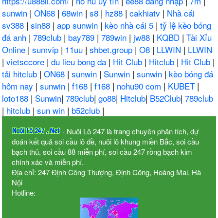
https://u888li.com/
|
nổ hũ uy tín
|
ee88 đăng nhập
|
7m
|
sunwin
|
ON68
|
68win
|
s8
|
hz88
|
cakhiatv
|
Nhà cái
sv388
|
sin88
|
app sunwin
|
kèo nhà cái 5
|
tỷ lệ kèo bóng
đá anh
|
789club
|
bay789
|
789win
|
jw88
|
KQBD
|
Tài Xỉu
Online
|
sumvip
|
11uu
|
shbet.group
|
O8
|
LLWIN
|
LLWIN
|
vietsccore
|
du lieu bong da
|
Hit Club
|
Hitclub
|
Hit Club
|
tải hitclub
|
ON68
|
sunwin
|
Sunwin
|
sunwin
|
kèo bóng đá
hôm nay
|
sunwin
|
f168
|
f168
|
nohu90 com
|
KUBET
|
loto188
|
Sunwin
|
789club
|
go88
|
Hitclub
|
B52Club
|
789club
|
hitclub
|
sun win
|
b52club
|
- Nuôi Lô 247 là trang chuyên phân tích, dự
đoán kết quả soi cầu lô đề, nuôi lô khung miền Bắc, soi cầu
bạch thủ, soi cầu 88 miễn phí, soi cầu 247 rồng bạch kim
chính xác và miễn phí.
Địa chỉ: 247 Định Công Thượng, Định Công, Hoàng Mai, Hà
Nội
Hotline: