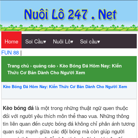
Home
Soi Cầu▾
Nuôi Lô▾
Soi cầu▾
FUN 88
|
Trang chủ
›
quảng cáo
›
Kèo Bóng Đá Hôm Nay: Kiến
Thức Cơ Bản Dành Cho Người Xem
Kèo Bóng Đá Hôm Nay: Kiến Thức Cơ Bản Dành Cho Người Xem
là một trong những thuật ngữ quen thuộc
Kèo bóng đá
đối với người yêu thích môn thể thao vua. Những thông
tin liên quan đến cược bóng đá không chỉ phản ánh tương
quan sức mạnh giữa các đội bóng mà còn giúp người