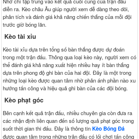
Nhờ chỉ tập trung vào kết quả cuối cùng của trận đấu
diễn ra. Kèo châu Âu giúp người xem dễ dàng theo dõi,
phân tích và đánh giá khả năng chiến thắng của mỗi đội
trước giờ bóng lăn.
Kèo tài xỉu
Kèo tài xỉu dựa trên tổng số bàn thắng được dự đoán
trong một trận đấu. Thông qua loại kèo này, người xem có
thể đánh giá khả năng xuất hiện nhiều hay ít bàn thắng
dựa trên phong độ ghi bàn của hai đội. Đây là một trong
những loại kèo được quan tâm nhờ phản ánh phần nào xu
hướng tấn công và hiệu quả ghi bàn của các đội bóng.
Kèo phạt góc
Bên cạnh kết quả trận đấu, nhiều chuyên gia còn đưa ra
các nhận định liên quan đến số lượng quả phạt góc trong
suốt thời gian thi đấu. Đây là thông tin
Kèo Bóng Đá
được quan tâm trong những trận đấu có lối chơi tấn công