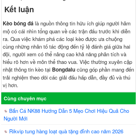
Kết luận
là nguồn thông tin hữu ích giúp người hâm
Kèo bóng đá
mộ có cái nhìn tổng quan về các trận đấu trước khi diễn
ra. Qua việc khám phá các loại kèo được ưa chuộng
cùng những nhân tố tác động đến tỷ lệ đánh giá giữa hai
đội, người xem có thể nâng cao khả năng phân tích và
hiểu rõ hơn về môn thể thao vua. Việc thường xuyên cập
nhật thông tin kèo tại
cũng góp phần mang đến
Bongdalu
trải nghiệm theo dõi các giải đấu hấp dẫn, đầy đủ và thú
vị hơn.
Cùng chuyên mục
Bắn Cá NK88 Hướng Dẫn 5 Mẹo Chơi Hiệu Quả Cho
Người Mới
Rikvip tung hàng loạt quà tặng đỉnh cao năm 2026