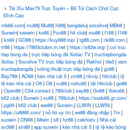
Tài Xỉu Max79 Trực Tuyến – Bỏ Túi Cách Chơi Cực
Đỉnh Cao
mb66.com
|
mu88
|
Mu88
|
hi88
|
bongdalu
|
socolive
|
MB66
|
Sunwin
|
saowin
|
ko66
|
Fun88
|
hit club
|
mu88
|
f168
|
f168
|
ko66
|
GO88
|
https://kuy888.top/
|
tg88.com
|
nk88.com
|
tr88
|
https://7893clubm.in.net
|
https://s82w.org/
|
coi truc
tiep bong da
|
trực tiếp bóng đá Xoilac TV
|
tructiepbongda
Xoilac
|
Socolive TV trực tiếp bóng đá
|
Rakhoi
|
ttbđ
|
xem
tructiepbongda
|
tường thuật trực tiếp bóng đá
|
go88
|
Bay789
|
AO88
|
kèo nhà cái 5
|
vin88
|
rikvip
|
hitclub
|
tỷ
lệ kèo nhà cái
|
O8
|
O8
|
vu88
|
nohu90
|
tải Hitclub
|
go88
|
Open88
|
C54.contact
|
789club
|
say88
|
Go88
|
Xoso66
|
b52 club
|
Sunwin
|
vu88
|
789club
|
https://sodo66.gr.com/
|
pg99
|
b52 club
|
ww88
|
Sunwin
|
LLWIN
|
LLWIN
|
https://u888li.com/
|
nổ hũ uy tín
|
ee88 đăng nhập
|
7m
|
sunwin
|
ON68
|
68win
|
s8
|
hz88
|
cakhiatv
|
Nhà cái
sv388
|
sin88
|
app sunwin
|
kèo nhà cái 5
|
tỷ lệ kèo bóng