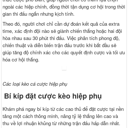
ngoài các hiệp chính, đồng thời tận dụng cơ hội trong thời
gian thi đấu ngắn nhưng kịch tính.
Theo đó, người chơi chỉ cần dự đoán kết quả của extra
time, xác định đội nào sẽ giành chiến thắng hoặc hai đội
hòa nhau sau 30 phút thi đấu. Việc phân tích phong độ,
chiến thuật và diễn biến trận đấu trước khi bắt đầu sẽ
giúp tăng độ chính xác cho các quyết định cược và tối ưu
hóa cơ hội thắng.
Các loại kèo cá cược hiệp phụ
Bí kíp đặt cược kèo hiệp phụ
Khám phá ngay bí kíp từ các cao thủ để đặt cược tại nền
tảng một cách thông minh, nâng tỷ lệ thắng lên cao và
thu về lợi nhuận khủng từ những trận đấu hấp dẫn nhất.