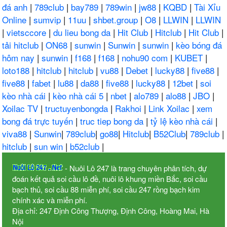
đá anh
|
789club
|
bay789
|
789win
|
jw88
|
KQBD
|
Tài Xỉu
Online
|
sumvip
|
11uu
|
shbet.group
|
O8
|
LLWIN
|
LLWIN
|
vietsccore
|
du lieu bong da
|
Hit Club
|
Hitclub
|
Hit Club
|
tải hitclub
|
ON68
|
sunwin
|
Sunwin
|
sunwin
|
kèo bóng đá
hôm nay
|
sunwin
|
f168
|
f168
|
nohu90 com
|
KUBET
|
loto188
|
hitclub
|
hitclub
|
vu88
|
Debet
|
lucky88
|
five88
|
five88
|
fabet
|
lu88
|
da88
|
five88
|
lucky88
|
12bet
|
soi
kèo nhà cái
|
kèo nhà cái 5
|
nbet
|
alo789
|
alo88
|
JBO
|
Xoilac TV
|
tructuyenbongda
|
Rakhoi
|
Link Xoilac
|
xem
bong đá trực tuyến
|
truc tiep bong da
|
tỷ lệ kèo nhà cái
|
viva88
|
Sunwin
|
789club
|
go88
|
Hitclub
|
B52Club
|
789club
|
hitclub
|
sun win
|
b52club
|
- Nuôi Lô 247 là trang chuyên phân tích, dự
đoán kết quả soi cầu lô đề, nuôi lô khung miền Bắc, soi cầu
bạch thủ, soi cầu 88 miễn phí, soi cầu 247 rồng bạch kim
chính xác và miễn phí.
Địa chỉ: 247 Định Công Thượng, Định Công, Hoàng Mai, Hà
Nội