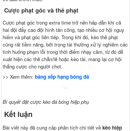
Cược phạt góc và thẻ phạt
Cược phạt góc trong extra time trở nên hấp dẫn khi cả
hai đội đẩy cao đội hình tấn công, tạo nhiều cơ hội nguy
hiểm và phạt góc liên tiếp. Trong khi đó, kèo thẻ phạt
cũng rất tiềm năng, bởi trọng tài thường xử lý nghiêm các
tình huống phạm lỗi trong thời điểm nhạy cảm, từ đó dễ
xuất hiện các thẻ chẵn/lẻ hoặc kèo tài, mang lại cơ hội
thắng cược cho người chơi.
>> Xem thêm:
bảng xếp hạng bóng đá
Bí quyết đặt cược kèo đá bóng hiệp phụ
Kết luận
Bài viết này đã cung cấp phân tích chi tiết về
kèo hiệp