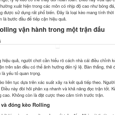
g thường xuất hiện trong các môn có nhịp độ cao như bóng đá,
g được sử dụng rất phổ biến. Đây là loại kèo mang tính thời 
m là bước đầu để tiếp cận hiệu quả.
lling vận hành trong một trận đấu
g hiệu quả, người chơi cần hiểu rõ cách nhà cái điều chỉnh k
iện trên sân đều có thể ảnh hưởng đến tỷ lệ. Bàn thắng, thẻ 
 là yếu tố quan trọng.
o liên tục dựa trên xác suất xảy ra kết quả tiếp theo. Người
 Điều này đòi hỏi phản xạ nhanh và khả năng đọc trận tốt. Kè
 cao. Không còn là đặt cược theo cảm tính trước trận.
và đóng kèo Rolling