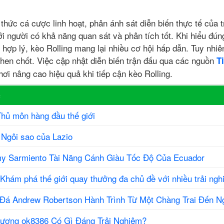
 thức cá cược linh hoạt, phản ánh sát diễn biến thực tế của 
ới người có khả năng quan sát và phân tích tốt. Khi hiểu đú
 hợp lý, kèo Rolling mang lại nhiều cơ hội hấp dẫn. Tuy nhiê
 then chốt. Việc cập nhật diễn biến trận đấu qua các nguồn
T
hơi nâng cao hiệu quả khi tiếp cận kèo Rolling.
c
Thủ môn hàng đầu thế giới
 Ngôi sao của Lazio
y Sarmiento Tài Năng Cánh Giàu Tốc Độ Của Ecuador
hám phá thế giới quay thưởng đa chủ đề với nhiều trải nghi
Đá Andrew Robertson Hành Trình Từ Một Chàng Trai Đến N
ương ok8386 Có Gì Đáng Trải Nghiệm?