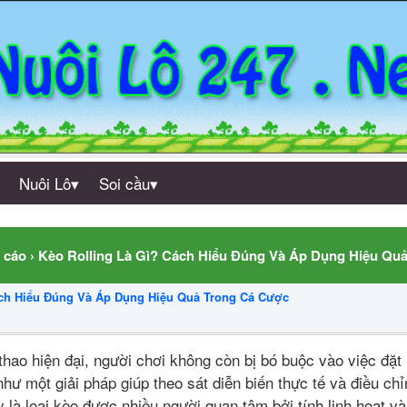
Nuôi Lô▾
Soi cầu▾
 cáo
›
Kèo Rolling Là Gì? Cách Hiểu Đúng Và Áp Dụng Hiệu Qu
ách Hiểu Đúng Và Áp Dụng Hiệu Quả Trong Cá Cược
thao hiện đại, người chơi không còn bị bó buộc vào việc đặt 
như một giải pháp giúp theo sát diễn biến thực tế và điều ch
y là loại kèo được nhiều người quan tâm bởi tính linh hoạt v