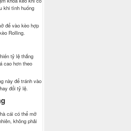
tạm khóa kèo khi có
u khi tình huống
mở để vào kèo hợp
kèo Rolling.
hiến tỷ lệ thắng
iá cao hơn theo
ng này để tránh vào
hay đổi tỷ lệ.
ng
nhà cái có thể mở
nhiên, không phải