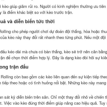
i kèo giúp giảm rủi ro. Người có kinh nghiệm thường ưu tiê
y là điểm khác biệt so với kèo trước trận.
uả và diễn biến tức thời
Rolling cho phép người chơi dự đoán đội thắng, hòa hoặc thu
ệ của kèo này thay đổi rất nhanh theo từng phút. Nếu một đội
n đấu kéo dài mà chưa có bàn thắng, kèo sẽ trở nên cân bằn
rận để chọn thời điểm hợp lý. Đây là dạng kèo đòi hỏi sự ki
rong trận đấu
 Rolling còn bao gồm các kèo liên quan đến sự kiện tiếp theo
n tiếp theo hoặc có tình huống nổi bật. Những kèo này mang t
n sát kỹ diễn biến trên sân. Chỉ một thay đổi nhỏ về chiến 
. Việc vào kèo đúng thời điểm giúp nâng cao hiệu quả. Tuy n