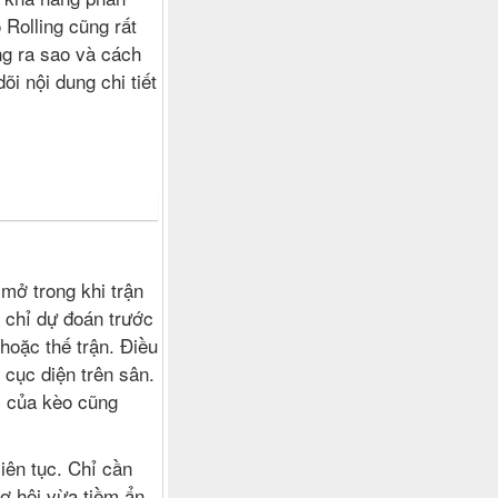
 Rolling cũng rất
ng ra sao và cách
õi nội dung chi tiết
 mở trong khi trận
ì chỉ dự đoán trước
 hoặc thế trận. Điều
 cục diện trên sân.
i của kèo cũng
liên tục. Chỉ cần
cơ hội vừa tiềm ẩn