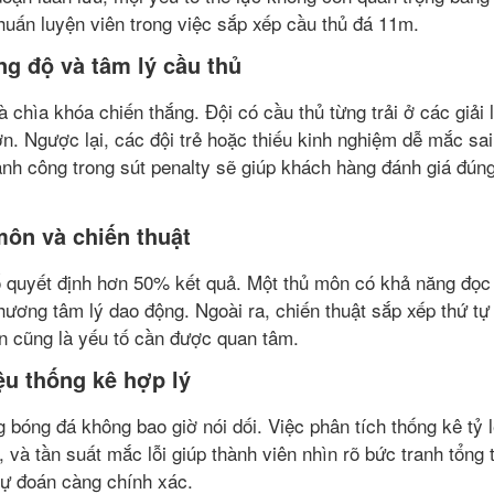
huấn luyện viên trong việc sắp xếp cầu thủ đá 11m.
ng độ và tâm lý cầu thủ
à chìa khóa chiến thắng. Đội có cầu thủ từng trải ở các giải 
ơn. Ngược lại, các đội trẻ hoặc thiếu kinh nghiệm dễ mắc sai
thành công trong sút penalty sẽ giúp khách hàng đánh giá đú
môn và chiến thuật
 quyết định hơn 50% kết quả. Một thủ môn có khả năng đọc 
hương tâm lý dao động. Ngoài ra, chiến thuật sắp xếp thứ tự
n cũng là yếu tố cần được quan tâm.
ệu thống kê hợp lý
 bóng đá không bao giờ nói dối. Việc phân tích thống kê tỷ 
 và tần suất mắc lỗi giúp thành viên nhìn rõ bức tranh tổng 
 dự đoán càng chính xác.