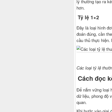
lý thường tạo ra kế
hơn.
Tỷ lệ 1×2
Đây là loại hình đ
đoán đúng, cần the
cầu thủ thực hiện. 
Các loại tỷ lệ thườ
Cách đọc kè
Để nắm vững loại hì
dữ liệu, phong độ v
quan.
Khi bước vào giai đ