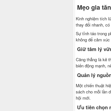
Mẹo gia tăn
Kinh nghiệm tích lũ
thay đổi nhanh, có
Sự tỉnh táo trong 
không để cảm xúc c
Giữ tâm lý vữ
Căng thẳng là kẻ th
biến động mạnh, nê
Quản lý nguồ
Một chiến thuật hi
sách cho mỗi lần d
hội mới.
Ưu tiên chọn n