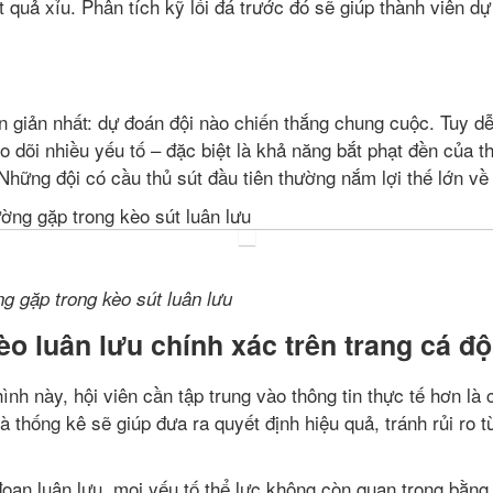
t quả xỉu. Phân tích kỹ lối đá trước đó sẽ giúp thành viên dự
ơn giản nhất: dự đoán đội nào chiến thắng chung cuộc. Tuy d
o dõi nhiều yếu tố – đặc biệt là khả năng bắt phạt đền của t
Những đội có cầu thủ sút đầu tiên thường nắm lợi thế lớn về 
ng gặp trong kèo sút luân lưu
o luân lưu chính xác trên trang cá đ
nh này, hội viên cần tập trung vào thông tin thực tế hơn là 
à thống kê sẽ giúp đưa ra quyết định hiệu quả, tránh rủi ro 
oạn luân lưu, mọi yếu tố thể lực không còn quan trọng bằng s