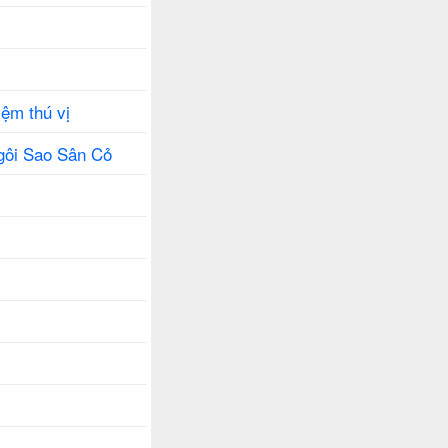
ệm thú vị
gôi Sao Sân Cỏ