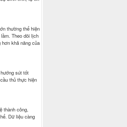
lớn thường thể hiện
 lầm. Theo dõi lịch
ng hơn khả năng của
hướng sút tốt
 cầu thủ thực hiện
lệ thành công,
thể. Dữ liệu càng