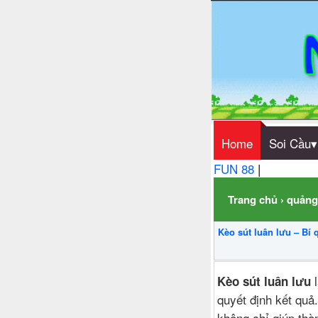
Home
Soi Cầu▾
FUN 88
|
Trang chủ
›
quảng
Kèo sút luân lưu – Bí 
l
Kèo sút luân lưu
quyết định kết quả
không chỉ giúp thà