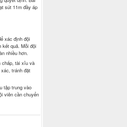
oạt sút 11m đầy áp
để xác định đội
h kết quả. Mỗi đội
bàn nhiều hơn.
 chấp, tài xỉu và
 xác, tránh đặt
u tập trung vào
ội viên cần chuyển