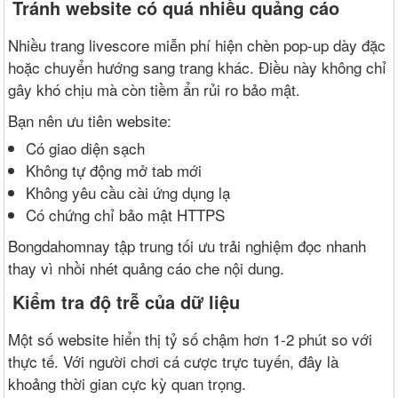
Tránh website có quá nhiều quảng cáo
Nhiều trang livescore miễn phí hiện chèn pop-up dày đặc
hoặc chuyển hướng sang trang khác. Điều này không chỉ
gây khó chịu mà còn tiềm ẩn rủi ro bảo mật.
Bạn nên ưu tiên website:
Có giao diện sạch
Không tự động mở tab mới
Không yêu cầu cài ứng dụng lạ
Có chứng chỉ bảo mật HTTPS
Bongdahomnay tập trung tối ưu trải nghiệm đọc nhanh
thay vì nhồi nhét quảng cáo che nội dung.
Kiểm tra độ trễ của dữ liệu
Một số website hiển thị tỷ số chậm hơn 1-2 phút so với
thực tế. Với người chơi cá cược trực tuyến, đây là
khoảng thời gian cực kỳ quan trọng.