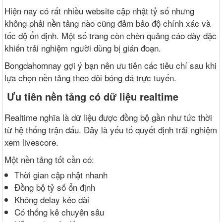
Hiện nay có rất nhiều website cập nhật tỷ số nhưng
không phải nền tảng nào cũng đảm bảo độ chính xác và
tốc độ ổn định. Một số trang còn chèn quảng cáo dày đặc
khiến trải nghiệm người dùng bị gián đoạn.
Bongdahomnay gợi ý bạn nên ưu tiên các tiêu chí sau khi
lựa chọn nền tảng theo dõi bóng đá trực tuyến.
Ưu tiên nền tảng có dữ liệu realtime
Realtime nghĩa là dữ liệu được đồng bộ gần như tức thời
từ hệ thống trận đấu. Đây là yếu tố quyết định trải nghiệm
xem livescore.
Một nền tảng tốt cần có:
Thời gian cập nhật nhanh
Đồng bộ tỷ số ổn định
Không delay kéo dài
Có thống kê chuyên sâu