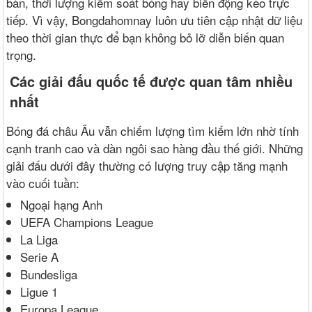
bàn, thời lượng kiểm soát bóng hay biến động kèo trực
tiếp. Vì vậy, Bongdahomnay luôn ưu tiên cập nhật dữ liệu
theo thời gian thực để bạn không bỏ lỡ diễn biến quan
trọng.
Các giải đấu quốc tế được quan tâm nhiều
nhất
Bóng đá châu Âu vẫn chiếm lượng tìm kiếm lớn nhờ tính
cạnh tranh cao và dàn ngôi sao hàng đầu thế giới. Những
giải đấu dưới đây thường có lượng truy cập tăng mạnh
vào cuối tuần:
Ngoại hạng Anh
UEFA Champions League
La Liga
Serie A
Bundesliga
Ligue 1
Europa League