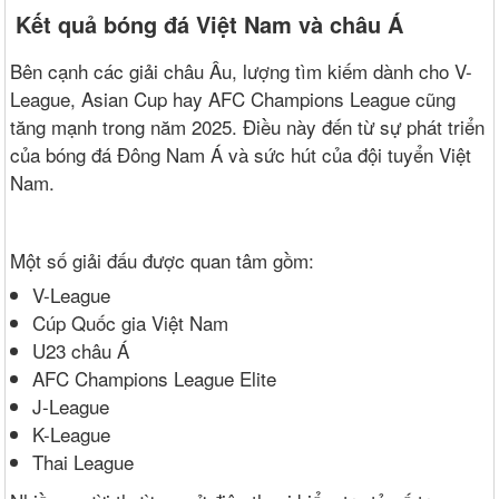
Kết quả bóng đá Việt Nam và châu Á
Bên cạnh các giải châu Âu, lượng tìm kiếm dành cho V-
League, Asian Cup hay AFC Champions League cũng
tăng mạnh trong năm 2025. Điều này đến từ sự phát triển
của bóng đá Đông Nam Á và sức hút của đội tuyển Việt
Nam.
Một số giải đấu được quan tâm gồm:
V-League
Cúp Quốc gia Việt Nam
U23 châu Á
AFC Champions League Elite
J-League
K-League
Thai League