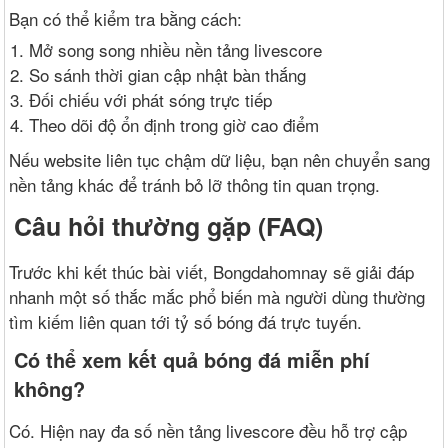
Bạn có thể kiểm tra bằng cách:
Mở song song nhiều nền tảng livescore
So sánh thời gian cập nhật bàn thắng
Đối chiếu với phát sóng trực tiếp
Theo dõi độ ổn định trong giờ cao điểm
Nếu website liên tục chậm dữ liệu, bạn nên chuyển sang
nền tảng khác để tránh bỏ lỡ thông tin quan trọng.
Câu hỏi thường gặp (FAQ)
Trước khi kết thúc bài viết, Bongdahomnay sẽ giải đáp
nhanh một số thắc mắc phổ biến mà người dùng thường
tìm kiếm liên quan tới tỷ số bóng đá trực tuyến.
Có thể xem kết quả bóng đá miễn phí
không?
Có. Hiện nay đa số nền tảng livescore đều hỗ trợ cập