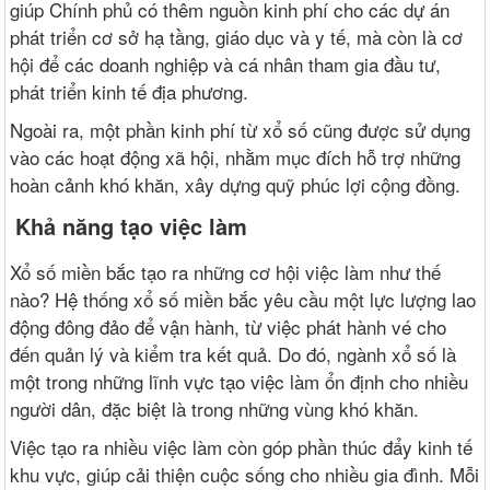
giúp Chính phủ có thêm nguồn kinh phí cho các dự án
phát triển cơ sở hạ tầng, giáo dục và y tế, mà còn là cơ
hội để các doanh nghiệp và cá nhân tham gia đầu tư,
phát triển kinh tế địa phương.
Ngoài ra, một phần kinh phí từ xổ số cũng được sử dụng
vào các hoạt động xã hội, nhằm mục đích hỗ trợ những
hoàn cảnh khó khăn, xây dựng quỹ phúc lợi cộng đồng.
Khả năng tạo việc làm
Xổ số miền bắc tạo ra những cơ hội việc làm như thế
nào? Hệ thống xổ số miền bắc yêu cầu một lực lượng lao
động đông đảo để vận hành, từ việc phát hành vé cho
đến quản lý và kiểm tra kết quả. Do đó, ngành xổ số là
một trong những lĩnh vực tạo việc làm ổn định cho nhiều
người dân, đặc biệt là trong những vùng khó khăn.
Việc tạo ra nhiều việc làm còn góp phần thúc đẩy kinh tế
khu vực, giúp cải thiện cuộc sống cho nhiều gia đình. Mỗi