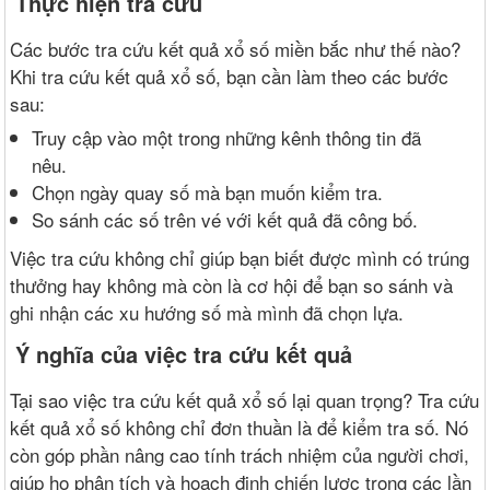
Thực hiện tra cứu
Các bước tra cứu kết quả xổ số miền bắc như thế nào?
Khi tra cứu kết quả xổ số, bạn cần làm theo các bước
sau:
Truy cập vào một trong những kênh thông tin đã
nêu.
Chọn ngày quay số mà bạn muốn kiểm tra.
So sánh các số trên vé với kết quả đã công bố.
Việc tra cứu không chỉ giúp bạn biết được mình có trúng
thưởng hay không mà còn là cơ hội để bạn so sánh và
ghi nhận các xu hướng số mà mình đã chọn lựa.
Ý nghĩa của việc tra cứu kết quả
Tại sao việc tra cứu kết quả xổ số lại quan trọng? Tra cứu
kết quả xổ số không chỉ đơn thuần là để kiểm tra số. Nó
còn góp phần nâng cao tính trách nhiệm của người chơi,
giúp họ phân tích và hoạch định chiến lược trong các lần