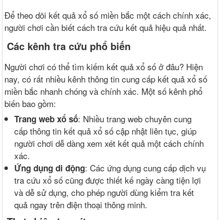
Để theo dõi kết quả xổ số miền bắc một cách chính xác,
người chơi cần biết cách tra cứu kết quả hiệu quả nhất.
Các kênh tra cứu phổ biến
Người chơi có thể tìm kiếm kết quả xổ số ở đâu? Hiện
nay, có rất nhiều kênh thông tin cung cấp kết quả xổ số
miền bắc nhanh chóng và chính xác. Một số kênh phổ
biến bao gồm:
: Nhiều trang web chuyên cung
Trang web xổ số
cấp thông tin kết quả xổ số cập nhật liên tục, giúp
người chơi dễ dàng xem xét kết quả một cách chính
xác.
: Các ứng dụng cung cấp dịch vụ
Ứng dụng di động
tra cứu xổ số cũng được thiết kế ngày càng tiện lợi
và dễ sử dụng, cho phép người dùng kiểm tra kết
quả ngay trên điện thoại thông minh.