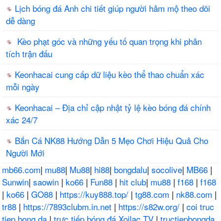
Lịch bóng đá Anh chi tiết giúp người hâm mộ theo dõi
dễ dàng
Kèo phạt góc và những yếu tố quan trọng khi phân
tích trận đấu
Keonhacai cung cấp dữ liệu kèo thể thao chuẩn xác
mỗi ngày
Keonhacai – Địa chỉ cập nhật tỷ lệ kèo bóng đá chính
xác 24/7
Bắn Cá NK88 Hướng Dẫn 5 Mẹo Chơi Hiệu Quả Cho
Người Mới
mb66.com
|
mu88
|
Mu88
|
hi88
|
bongdalu
|
socolive
|
MB66
|
Sunwin
|
saowin
|
ko66
|
Fun88
|
hit club
|
mu88
|
f168
|
f168
|
ko66
|
GO88
|
https://kuy888.top/
|
tg88.com
|
nk88.com
|
tr88
|
https://7893clubm.in.net
|
https://s82w.org/
|
coi truc
tiep bong da
|
trực tiếp bóng đá Xoilac TV
|
tructiepbongda