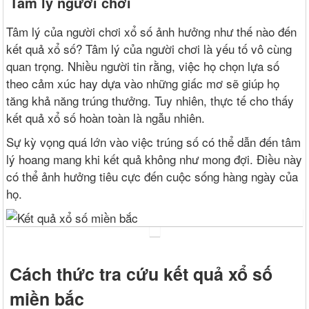
Tâm lý người chơi
Tâm lý của người chơi xổ số ảnh hưởng như thế nào đến
kết quả xổ số? Tâm lý của người chơi là yếu tố vô cùng
quan trọng. Nhiều người tin rằng, việc họ chọn lựa số
theo cảm xúc hay dựa vào những giấc mơ sẽ giúp họ
tăng khả năng trúng thưởng. Tuy nhiên, thực tế cho thấy
kết quả xổ số hoàn toàn là ngẫu nhiên.
Sự kỳ vọng quá lớn vào việc trúng số có thể dẫn đến tâm
lý hoang mang khi kết quả không như mong đợi. Điều này
có thể ảnh hưởng tiêu cực đến cuộc sống hàng ngày của
họ.
Cách thức tra cứu kết quả xổ số
miền bắc