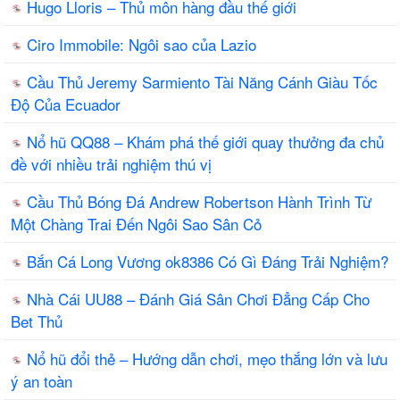
Hugo Lloris – Thủ môn hàng đầu thế giới
Ciro Immobile: Ngôi sao của Lazio
Cầu Thủ Jeremy Sarmiento Tài Năng Cánh Giàu Tốc
Độ Của Ecuador
Nổ hũ QQ88 – Khám phá thế giới quay thưởng đa chủ
đề với nhiều trải nghiệm thú vị
Cầu Thủ Bóng Đá Andrew Robertson Hành Trình Từ
Một Chàng Trai Đến Ngôi Sao Sân Cỏ
Bắn Cá Long Vương ok8386 Có Gì Đáng Trải Nghiệm?
Nhà Cái UU88 – Đánh Giá Sân Chơi Đẳng Cấp Cho
Bet Thủ
Nổ hũ đổi thẻ – Hướng dẫn chơi, mẹo thắng lớn và lưu
ý an toàn