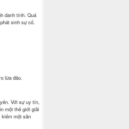
nh danh tính. Quá
phát sinh sự cố.
ro lừa đảo.
ến. Với sự uy tín,
 một thế giới giải
ìm kiếm một sân