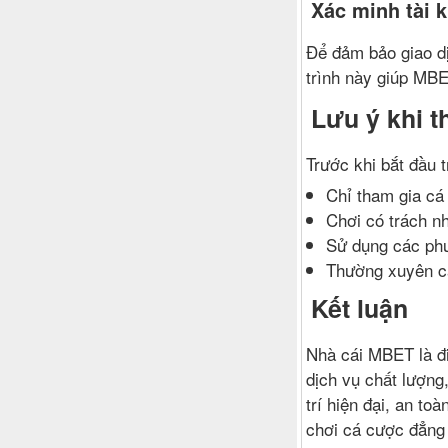
Xác minh tài 
Để đảm bảo giao dị
trình này giúp MBE
Lưu ý khi 
Trước khi bắt đầu 
Chỉ tham gia cá 
Chơi có trách n
Sử dụng các phư
Thường xuyên cập
Kết luận
Nhà cái MBET là đi
dịch vụ chất lượng
trí hiện đại, an t
chơi cá cược đẳng 