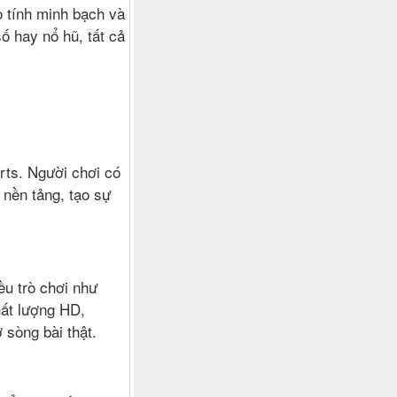
 tính minh bạch và
ố hay nổ hũ, tất cả
rts. Người chơi có
n nền tảng, tạo sự
ều trò chơi như
hất lượng HD,
 sòng bài thật.