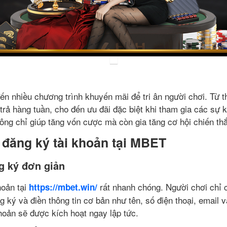
n nhiều chương trình khuyến mãi để tri ân người chơi. Từ
 trả hàng tuần, cho đến ưu đãi đặc biệt khi tham gia các sự 
ng chỉ giúp tăng vốn cược mà còn gia tăng cơ hội chiến thắ
đăng ký tài khoản tại MBET
g ký đơn giản
hoản tại
rất nhanh chóng. Người chơi chỉ c
https://mbet.win/
 ký và điền thông tin cơ bản như tên, số điện thoại, email 
khoản sẽ được kích hoạt ngay lập tức.