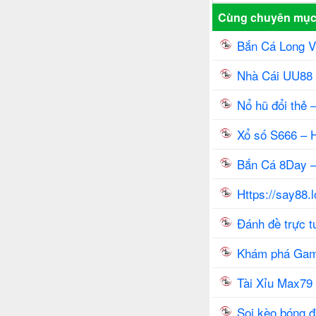
Cùng chuyên mụ
Bắn Cá Long V
Nhà Cái UU88 
Nổ hũ đổi thẻ 
Xổ số S666 – 
Bắn Cá 8Day –
Https://say88.
Đánh đề trực tu
Khám phá Game
Tài Xỉu Max79
Soi kèo bóng đ