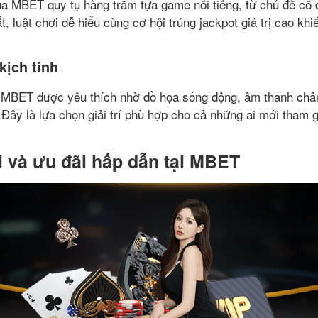
 MBET quy tụ hàng trăm tựa game nổi tiếng, từ chủ đề cổ 
, luật chơi dễ hiểu cùng cơ hội trúng jackpot giá trị cao khi
kịch tính
ại MBET được yêu thích nhờ đồ họa sống động, âm thanh châ
Đây là lựa chọn giải trí phù hợp cho cả những ai mới tham g
 và ưu đãi hấp dẫn tại MBET