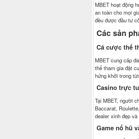
MBET hoạt động hợp
an toàn cho mọi gi
đều được đầu tư cô
Các sản phẩ
Cá cược thể t
MBET cung cấp đa 
thể tham gia đặt cư
hứng khởi trong từ
Casino trực t
Tại MBET, người ch
Baccarat, Roulette
dealer xinh đẹp và
Game nổ hũ và