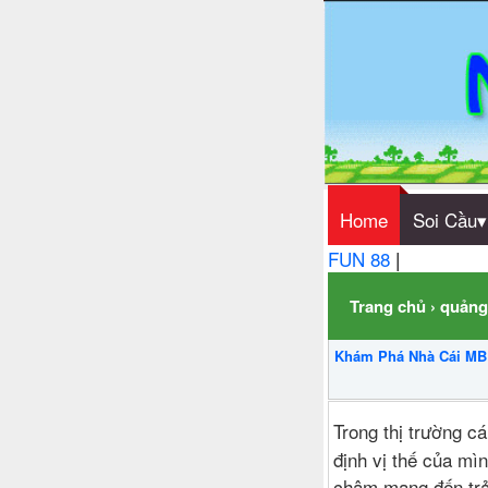
Home
Soi Cầu▾
FUN 88
|
Trang chủ
›
quảng
Khám Phá Nhà Cái MB
Trong thị trường c
định vị thế của mì
châm mang đến trải