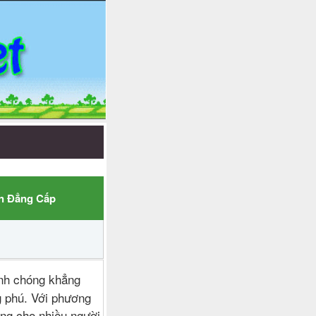
n Đẳng Cấp
nh chóng khẳng
ng phú. Với phương
ởng cho nhiều người