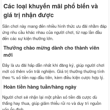
Các loại khuyến mãi phổ biến và
giá trị nhận được
Sân chơi này mang đến nhiều hình thức ưu đãi nhằm đáp
ứng nhu cầu khác nhau của người chơi, từ nạp lần đầu
đến các sự kiện thưởng lớn.
Thưởng chào mừng dành cho thành viên
mới
Đây là ưu đãi hấp dẫn nhất khi đăng ký, giúp người chơi
mới có thêm vốn trải nghiệm. Giá trị thưởng thường tính
theo % số tiền nạp đầu tiên, kèm điều kiện cược hợp lý.
Hoàn tiền hàng tuần/hàng ngày
Người chơi sẽ nhận lại một phần số tiền đã cược dù
thắng hay thua, giúp giảm thiểu rủi ro và duy trì nguồn
vốn ổn định.