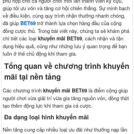
phù hợp cho cả người chơi mới lẫn thành viên kỳ cựu,
giúp tối ưu vốn và tăng cơ hội chiến thắng. Sự minh bạch
về điều kiện, cùng quy trình nhận thưởng nhanh chóng,
đã giúp
trở thành lựa chọn hàng đầu của cộng
BET69
đồng cược thủ. Trong bài viết này, chúng ta sẽ khám phá
chi tiết các loại
, cách nhận và tận
khuyến mãi BET69
dụng hiệu quả, cũng như những lưu ý quan trọng để bạn
luôn ở thế chủ động khi tham gia.
Tổng quan về chương trình khuyến
mãi tại nền tảng
Các chương trình
là điểm cộng giúp
khuyến mãi BET69
người chơi vừa giải trí vừa gia tăng nguồn vốn, đồng thời
tạo thêm động lực khi tham gia cá cược.
Đa dạng loại hình khuyến mãi
Nền tảng cung cấp nhiều loại ưu đãi như thưởng nạp lần