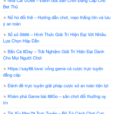
Nhà Cái UU88 – Đánh Giá Sân Chơi Đẳng Cấp Cho
Bet Thủ
Nổ hũ đổi thẻ – Hướng dẫn chơi, mẹo thắng lớn và lưu
ý an toàn
Xổ số S666 – Hình Thức Giải Trí Hiện Đại Với Nhiều
Lựa Chọn Hấp Dẫn
Bắn Cá 8Day – Trải Nghiệm Giải Trí Hiện Đại Dành
Cho Mọi Người Chơi
Https://say88.love/ cổng game cá cược trực tuyến
đẳng cấp
Đánh đề trực tuyến giải pháp cược số an toàn tiện lợi
Khám phá Game bài 88Go – sân chơi đổi thưởng uy
tín
Tài Xỉu Max79 Trực Tuyến – Bỏ Túi Cách Chơi Cực