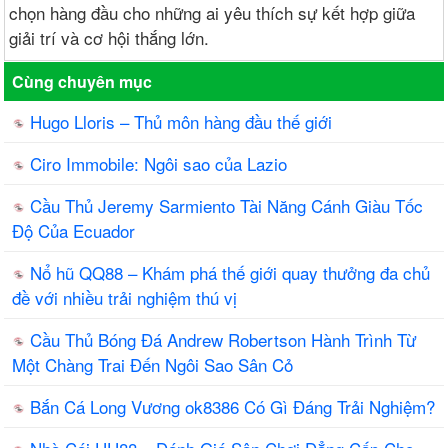
chọn hàng đầu cho những ai yêu thích sự kết hợp giữa
giải trí và cơ hội thắng lớn.
Cùng chuyên mục
Hugo Lloris – Thủ môn hàng đầu thế giới
Ciro Immobile: Ngôi sao của Lazio
Cầu Thủ Jeremy Sarmiento Tài Năng Cánh Giàu Tốc
Độ Của Ecuador
Nổ hũ QQ88 – Khám phá thế giới quay thưởng đa chủ
đề với nhiều trải nghiệm thú vị
Cầu Thủ Bóng Đá Andrew Robertson Hành Trình Từ
Một Chàng Trai Đến Ngôi Sao Sân Cỏ
Bắn Cá Long Vương ok8386 Có Gì Đáng Trải Nghiệm?