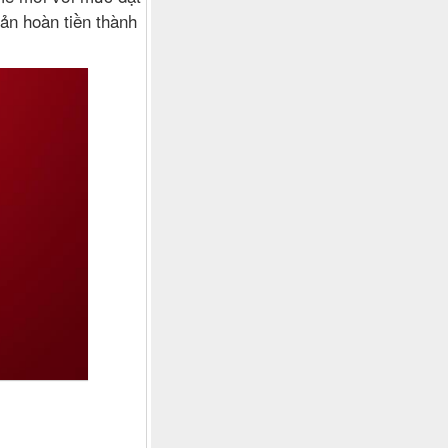
ản hoàn tiền thành