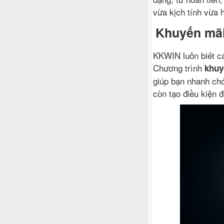
vừa kịch tính vừa 
Khuyến mãi
KKWIN luôn biết cá
Chương trình
khuy
giúp bạn nhanh chó
còn tạo điều kiện 