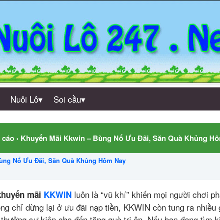
Nuôi Lô▾
Soi cầu▾
 cáo
›
Khuyến Mãi Kkwin – Bùng Nổ Ưu Đãi, Săn Quà Khủng H
Bùng Nổ Ưu Đãi, Săn Quà Khủng Hôm Nay
luôn là “vũ khí” khiến mọi người chơi 
khuyến mãi
KKWIN
ng chỉ dừng lại ở ưu đãi nạp tiền, KKWIN còn tung ra nhiều 
, thưởng sự kiện cho đến tặng quà tri ân. Nếu bạn đang tìm 