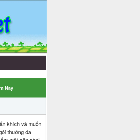
ôm Nay
phấn khích và muốn
gói thưởng đa
kiếm một sân chơi