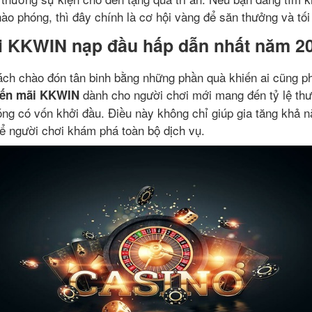
hào phóng, thì đây chính là cơ hội vàng để săn thưởng và tối
 KKWIN nạp đầu hấp dẫn nhất năm 2
ch chào đón tân binh bằng những phần quà khiến ai cũng ph
dành cho người chơi mới mang đến tỷ lệ th
ến mãi KKWIN
ng có vốn khởi đầu. Điều này không chỉ giúp gia tăng khả 
để người chơi khám phá toàn bộ dịch vụ.