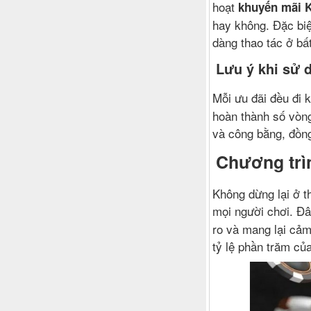
hoạt
khuyến mãi
hay không. Đặc biệ
dàng thao tác ở bấ
Lưu ý khi sử 
Mỗi ưu đãi đều đi 
hoàn thành số vòng
và công bằng, đồng
Chương trìn
Không dừng lại ở 
mọi người chơi. Đâ
ro và mang lại cảm
tỷ lệ phần trăm của