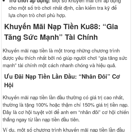
Một số khuyến mãi chỉ áp dụng
Trò chơi áp dụng:
cho một số trò chơi nhất định, cần kiểm tra kỹ để
lựa chọn trò chơi phù hợp.
Khuyến Mãi Nạp Tiền Ku88: “Gia
Tăng Sức Mạnh” Tài Chính
Khuyến mãi nạp tiền là một trong những chương trình
được yêu thích nhất bởi nó giúp người chơi “gia tăng sức
mạnh” tài chính một cách nhanh chóng và hiệu quả.
Ưu Đãi Nạp Tiền Lần Đầu: “Nhân Đôi” Cơ
Hội
Khuyến mãi nạp tiền lần đầu thường có giá trị cao nhất,
thường là tặng 100% hoặc thậm chí 150% giá trị tiền nạp.
Đây là cơ hội tuyệt vời để anh em “nhân đôi” cơ hội chiến
thắng ngay từ lần nạp tiền đầu tiên.
Ví dụ, một số chương trình khuyến mãi nạp tiền lần đầu