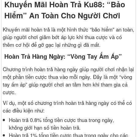
Khuyến Mãi Hoàn Trả Ku88: “Bảo
Hiểm” An Toàn Cho Người Chơi
Khuyến mãi hoàn trả là một hình thức “bảo hiểm” an toàn,
giúp người chơi giảm bớt áp lực khi thua cược và có
thêm cơ hội để gỡ gạc lại những gì đã mất.
Hoàn Trả Hàng Ngày: “Vòng Tay Ấm Áp”
Chương trình hoàn trả hàng ngày giúp người chơi nhận lại
một phần tiền cược thua vào mỗi ngày. Đây là một “vòng
tay ấm áp” giúp người chơi an tâm hơn khi tham gia cá
cược.
Ví dụ, một số chương trình hoàn trả hàng ngày có thể có
các điều kiện như:
Hoàn trả 0.8% tổng tiền cược thua trong ngày,
không giới hạn số tiền hoàn trả.
Hoàn trả 1% tổng tiền cược thua trong ngày cho các