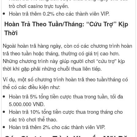
trò chơi casino trực tuyến.
Hoàn trả thêm 0.2% cho các thành viên VIP.
Hoàn Trả Theo Tuần/Tháng: “Cứu Trợ” Kịp
Thời
Ngoài hoàn trả hàng ngày, còn có các chương trình hoàn
trả theo tuần hoặc tháng, thường có giá trị cao hơn.
Những chương trình này giúp người chơi “cứu trợ” kịp
thời khi gặp phải những chuỗi thua liên tiếp.
Ví dụ, một số chương trình hoàn trả theo tuần/tháng có
thể có các điều kiện như:
Hoàn trả 5% tổng tiền cược thua trong tuần, tối đa
5.000.000 VNĐ.
Hoàn trả 10% tổng tiền cược thua trong tháng cho
các trò chơi thể thao.
Hoàn trả thêm 2% cho các thành viên VIP.