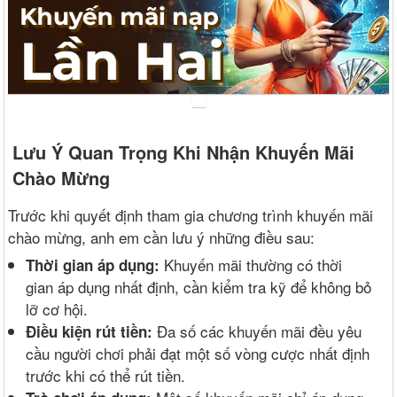
Lưu Ý Quan Trọng Khi Nhận Khuyến Mãi
Chào Mừng
Trước khi quyết định tham gia chương trình khuyến mãi
chào mừng, anh em cần lưu ý những điều sau:
Khuyến mãi thường có thời
Thời gian áp dụng:
gian áp dụng nhất định, cần kiểm tra kỹ để không bỏ
lỡ cơ hội.
Đa số các khuyến mãi đều yêu
Điều kiện rút tiền:
cầu người chơi phải đạt một số vòng cược nhất định
trước khi có thể rút tiền.