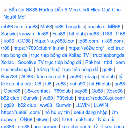
Bắn Cá NK88 Hướng Dẫn 5 Mẹo Chơi Hiệu Quả Cho
Người Mới
mb66.com
|
mu88
|
Mu88
|
hi88
|
bongdalu
|
socolive
|
MB66
|
Sunwin
|
saowin
|
ko66
|
Fun88
|
hit club
|
mu88
|
f168
|
f168
|
ko66
|
GO88
|
https://kuy888.top/
|
tg88.com
|
nk88.com
|
tr88
|
https://7893clubm.in.net
|
https://s82w.org/
|
coi truc
tiep bong da
|
trực tiếp bóng đá Xoilac TV
|
tructiepbongda
Xoilac
|
Socolive TV trực tiếp bóng đá
|
Rakhoi
|
ttbđ
|
xem
tructiepbongda
|
tường thuật trực tiếp bóng đá
|
go88
|
Bay789
|
AO88
|
kèo nhà cái 5
|
vin88
|
rikvip
|
hitclub
|
tỷ
lệ kèo nhà cái
|
O8
|
O8
|
vu88
|
nohu90
|
tải Hitclub
|
go88
|
Open88
|
C54.contact
|
789club
|
say88
|
Go88
|
Xoso66
|
b52 club
|
Sunwin
|
vu88
|
789club
|
https://sodo66.gr.com/
|
pg99
|
b52 club
|
ww88
|
Sunwin
|
LLWIN
|
LLWIN
|
https://u888li.com/
|
nổ hũ uy tín
|
ee88 đăng nhập
|
7m
|
sunwin
|
ON68
|
68win
|
s8
|
hz88
|
cakhiatv
|
Nhà cái
sv388
|
sin88
|
app sunwin
|
kèo nhà cái 5
|
tỷ lệ kèo bóng