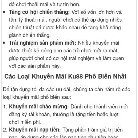
đó chơi thoải mái và tự tin hơn.
Với số vốn lớn hơn và
Tăng cơ hội chiến thắng:
tâm lý thoải mái, người chơi có thể áp dụng nhiều
chiến thuật cá cược khác nhau để tăng khả năng
giành chiến thắng.
Nhiều khuyến mãi
Trải nghiệm sản phẩm mới:
được thiết kế riêng cho các trò chơi mới ra mắt,
giúp người chơi có cơ hội trải nghiệm và làm quen
với các sản phẩm này.
Các Loại Khuyến Mãi Ku88 Phổ Biến Nhất
Để tận dụng tối đa các ưu đãi, chúng ta cần nắm rõ các
loại khuyến mãi phổ biến sau:
Dành cho thành viên mới
Khuyến mãi chào mừng:
đăng ký tài khoản, thường là tặng tiền hoặc lượt
chơi miễn phí.
Tặng phần trăm giá trị tiền
Khuyến mãi nạp tiền:
nạp, áp dụng cho các lần nạp tiền đầu tiên hoặc