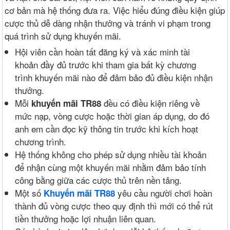
cơ bản mà hệ thống đưa ra. Việc hiểu đúng điều kiện giúp
cược thủ dễ dàng nhận thưởng và tránh vi phạm trong
quá trình sử dụng khuyến mãi.
Hội viên cần hoàn tất đăng ký và xác minh tài
khoản đầy đủ trước khi tham gia bất kỳ chương
trình khuyến mãi nào để đảm bảo đủ điều kiện nhận
thưởng.
Mỗi
đều có điều kiện riêng về
khuyến mãi TR88
mức nạp, vòng cược hoặc thời gian áp dụng, do đó
anh em cần đọc kỹ thông tin trước khi kích hoạt
chương trình.
Hệ thống không cho phép sử dụng nhiều tài khoản
để nhận cùng một khuyến mãi nhằm đảm bảo tính
công bằng giữa các cược thủ trên nền tảng.
Một số
yêu cầu người chơi hoàn
Khuyến mãi TR88
thành đủ vòng cược theo quy định thì mới có thể rút
tiền thưởng hoặc lợi nhuận liên quan.