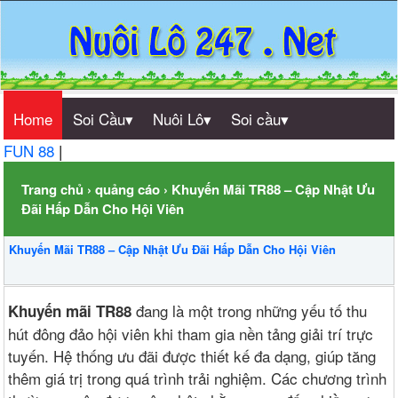
Home
Soi Cầu▾
Nuôi Lô▾
Soi cầu▾
FUN 88
|
Trang chủ
›
quảng cáo
›
Khuyến Mãi TR88 – Cập Nhật Ưu
Đãi Hấp Dẫn Cho Hội Viên
Khuyến Mãi TR88 – Cập Nhật Ưu Đãi Hấp Dẫn Cho Hội Viên
đang là một trong những yếu tố thu
Khuyến mãi TR88
hút đông đảo hội viên khi tham gia nền tảng giải trí trực
tuyến. Hệ thống ưu đãi được thiết kế đa dạng, giúp tăng
thêm giá trị trong quá trình trải nghiệm. Các chương trình