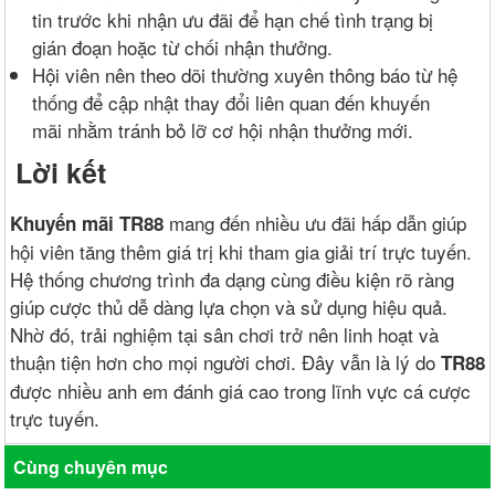
tin trước khi nhận ưu đãi để hạn chế tình trạng bị
gián đoạn hoặc từ chối nhận thưởng.
Hội viên nên theo dõi thường xuyên thông báo từ hệ
thống để cập nhật thay đổi liên quan đến khuyến
mãi nhằm tránh bỏ lỡ cơ hội nhận thưởng mới.
Lời kết
mang đến nhiều ưu đãi hấp dẫn giúp
Khuyến mãi TR88
hội viên tăng thêm giá trị khi tham gia giải trí trực tuyến.
Hệ thống chương trình đa dạng cùng điều kiện rõ ràng
giúp cược thủ dễ dàng lựa chọn và sử dụng hiệu quả.
Nhờ đó, trải nghiệm tại sân chơi trở nên linh hoạt và
thuận tiện hơn cho mọi người chơi. Đây vẫn là lý do
TR88
được nhiều anh em đánh giá cao trong lĩnh vực cá cược
trực tuyến.
Cùng chuyên mục