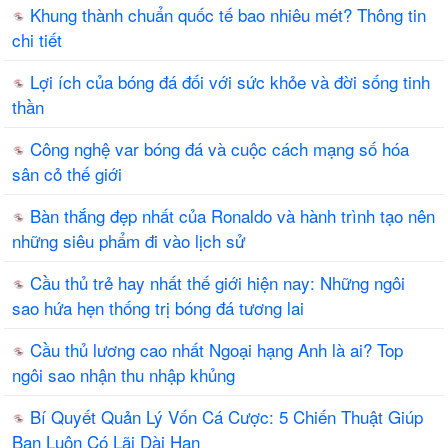
Khung thành chuẩn quốc tế bao nhiêu mét? Thông tin
chi tiết
Lợi ích của bóng đá đối với sức khỏe và đời sống tinh
thần
Công nghệ var bóng đá và cuộc cách mạng số hóa
sân cỏ thế giới
Bàn thắng đẹp nhất của Ronaldo và hành trình tạo nên
những siêu phẩm đi vào lịch sử
Cầu thủ trẻ hay nhất thế giới hiện nay: Những ngôi
sao hứa hẹn thống trị bóng đá tương lai
Cầu thủ lương cao nhất Ngoại hạng Anh là ai? Top
ngôi sao nhận thu nhập khủng
Bí Quyết Quản Lý Vốn Cá Cược: 5 Chiến Thuật Giúp
Bạn Luôn Có Lãi Dài Hạn