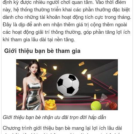
định kỳ được nhiều người chơi quan tâm. Vào thời điểm
này, hệ thống thường triển khai các phần thưởng đặc biệt
dành cho những tài khoản hoạt động tích cực trong tháng.
Đây là dịp để anh em nhận thêm giá trị cộng thêm ngoài
các hoạt động giải trí thông thường, góp phần tăng lợi ích
khi tham gia lâu dài tại nền tảng.
Giới thiệu bạn bè tham gia
Giới thiệu bạn bè nhận ưu đãi trọn đời hấp dẫn
Chương trình giới thiệu bạn bè mang lại lợi ích lâu dài