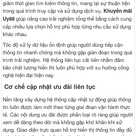
giảm thời gian tìm kiếm thông tin, mang lại sự thuận tiện
trong quá trình truy cập và sử dụng dịch vụ.
Khuyến mãi
giúp nâng cao trải nghiệm tổng thể bằng cách cung
Uy88
cấp nhiều lựa chọn hỗ trợ phù hợp từng nhu cầu sử dụng
khác nhau.
Tốc độ xử lý dữ liệu ổn định giúp người dùng tiếp cận
thông tin nhanh chóng mà không gặp gián đoạn trong quá
trình trải nghiệm. Hệ thống liên tục cải tiến nhằm đảm
bảo chất lượng hiển thị luôn phù hợp với xu hướng công
nghệ hiện đại hiện nay.
Cơ chế cập nhật ưu đãi liên tục
Nền tảng xây dựng hệ thống cập nhật tự động giúp thông
tin luôn được làm mới theo từng giai đoạn vận hành thực
tế. Các nội dung ưu đãi được phân loại rõ ràng giúp người
xem dễ dàng theo dõi mà không gặp khó khăn khi sử
dụng. Giao diện trực quan hỗ trợ hiển thị thông tin đầy đủ