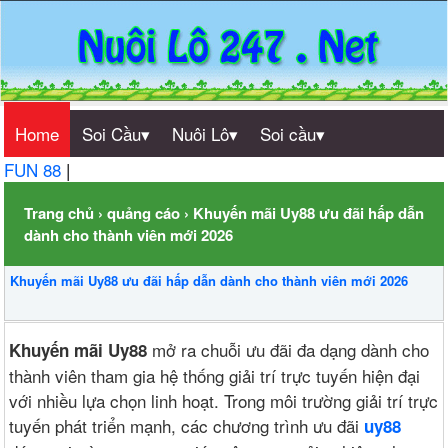
Home
Soi Cầu▾
Nuôi Lô▾
Soi cầu▾
FUN 88
|
Trang chủ
›
quảng cáo
›
Khuyến mãi Uy88 ưu đãi hấp dẫn
dành cho thành viên mới 2026
Khuyến mãi Uy88 ưu đãi hấp dẫn dành cho thành viên mới 2026
mở ra chuỗi ưu đãi đa dạng dành cho
Khuyến mãi Uy88
thành viên tham gia hệ thống giải trí trực tuyến hiện đại
với nhiều lựa chọn linh hoạt. Trong môi trường giải trí trực
tuyến phát triển mạnh, các chương trình ưu đãi
uy88