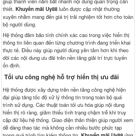
giúp thành viên nắm bắt nhanh nội dung quan trọng cần
thiết.
luôn được cập nhật thường
Khuyến mãi Uy88
xuyên nhằm mang đến giá trị trải nghiệm tốt hơn cho toàn
bộ người dùng.
Hệ thống đảm bảo tính chính xác cao trong việc hiển thị
thông tin liên quan đến từng chương trình đang triển khai
thực tế. Điều này giúp người dùng yên tâm hơn khi theo
dõi các nội dung ưu đãi trên nền tảng giải trí trực tuyến
ổn định.
Tối ưu công nghệ hỗ trợ hiển thị ưu đãi
Hệ thống được xây dựng trên nền tảng công nghệ hiện
đại giúp tăng tốc độ xử lý thông tin trong toàn bộ quá
trình sử dụng. Các thuật toán tối ưu hóa giúp nội dung
hiển thị rõ ràng, giảm thiểu tình trạng chậm trễ khi truy
cập dữ liệu hệ thống. Giao diện thân thiện giúp người xem
dễ dàng thao tác mà không cần nhiều bước phức tạp
trong quá trình tìm kiếm thông tin.
ứng
Khuyến mãi Uy88