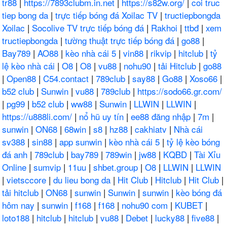
tr88
|
https://7893clubm.in.net
|
https://s82w.org/
|
coi truc
tiep bong da
|
trực tiếp bóng đá Xoilac TV
|
tructiepbongda
Xoilac
|
Socolive TV trực tiếp bóng đá
|
Rakhoi
|
ttbđ
|
xem
tructiepbongda
|
tường thuật trực tiếp bóng đá
|
go88
|
Bay789
|
AO88
|
kèo nhà cái 5
|
vin88
|
rikvip
|
hitclub
|
tỷ
lệ kèo nhà cái
|
O8
|
O8
|
vu88
|
nohu90
|
tải Hitclub
|
go88
|
Open88
|
C54.contact
|
789club
|
say88
|
Go88
|
Xoso66
|
b52 club
|
Sunwin
|
vu88
|
789club
|
https://sodo66.gr.com/
|
pg99
|
b52 club
|
ww88
|
Sunwin
|
LLWIN
|
LLWIN
|
https://u888li.com/
|
nổ hũ uy tín
|
ee88 đăng nhập
|
7m
|
sunwin
|
ON68
|
68win
|
s8
|
hz88
|
cakhiatv
|
Nhà cái
sv388
|
sin88
|
app sunwin
|
kèo nhà cái 5
|
tỷ lệ kèo bóng
đá anh
|
789club
|
bay789
|
789win
|
jw88
|
KQBD
|
Tài Xỉu
Online
|
sumvip
|
11uu
|
shbet.group
|
O8
|
LLWIN
|
LLWIN
|
vietsccore
|
du lieu bong da
|
Hit Club
|
Hitclub
|
Hit Club
|
tải hitclub
|
ON68
|
sunwin
|
Sunwin
|
sunwin
|
kèo bóng đá
hôm nay
|
sunwin
|
f168
|
f168
|
nohu90 com
|
KUBET
|
loto188
|
hitclub
|
hitclub
|
vu88
|
Debet
|
lucky88
|
five88
|