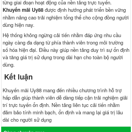
từng giai đoạn hoạt động của nền tảng trực tuyến.
được định hướng phát triển bền vững
Khuyến mãi Uy88
nhằm nâng cao trải nghiệm tổng thể cho cộng đồng người
dùng hiện nay.
Hệ thống không ngừng cải tiến nhằm đáp ứng nhu cầu
ngày càng đa dạng từ phía thành viên trong môi trường
số hóa hiện đại. Điều này giúp nền tảng duy trì sự ổn định
và tăng giá trị sử dụng trong dài hạn cho toàn bộ người
dùng.
Kết luận
Khuyến mãi Uy88 mang đến nhiều chương trình hỗ trợ
hấp dẫn giúp thành viên dễ dàng tiếp cận trải nghiệm giải
trí trực tuyến ổn định. Nền tảng liên tục cải tiến nhằm
đảm bảo tính minh bạch, ổn định và mang lại giá trị lâu
dài cho người sử dụng