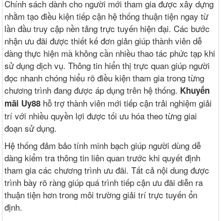
Chính sách dành cho người mới tham gia được xây dựng
nhằm tạo điều kiện tiếp cận hệ thống thuận tiện ngay từ
lần đầu truy cập nền tảng trực tuyến hiện đại. Các bước
nhận ưu đãi được thiết kế đơn giản giúp thành viên dễ
dàng thực hiện mà không cần nhiều thao tác phức tạp khi
sử dụng dịch vụ. Thông tin hiển thị trực quan giúp người
đọc nhanh chóng hiểu rõ điều kiện tham gia trong từng
chương trình đang được áp dụng trên hệ thống.
Khuyến
hỗ trợ thành viên mới tiếp cận trải nghiệm giải
mãi Uy88
trí với nhiều quyền lợi được tối ưu hóa theo từng giai
đoạn sử dụng.
Hệ thống đảm bảo tính minh bạch giúp người dùng dễ
dàng kiểm tra thông tin liên quan trước khi quyết định
tham gia các chương trình ưu đãi. Tất cả nội dung được
trình bày rõ ràng giúp quá trình tiếp cận ưu đãi diễn ra
thuận tiện hơn trong môi trường giải trí trực tuyến ổn
định.