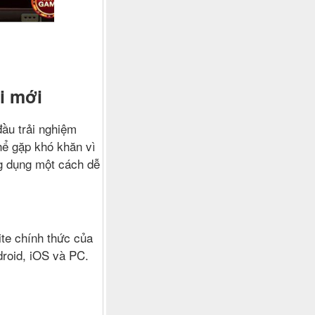
i mới
đầu trải nghiệm
hể gặp khó khăn vì
ng dụng một cách dễ
ite chính thức của
droid, iOS và PC.