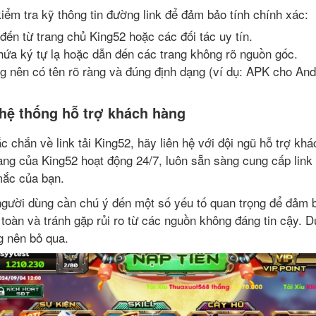
kiểm tra kỹ thông tin đường link để đảm bảo tính chính xác:
đến từ trang chủ King52 hoặc các đối tác uy tín.
chứa ký tự lạ hoặc dẫn đến các trang không rõ nguồn gốc.
g nên có tên rõ ràng và đúng định dạng (ví dụ: APK cho And
hệ thống hỗ trợ khách hàng
 chắn về link tải King52, hãy liên hệ với đội ngũ hỗ trợ kh
g của King52 hoạt động 24/7, luôn sẵn sàng cung cấp link 
mắc của bạn.
 người dùng cần chú ý đến một số yếu tố quan trọng để đảm b
 toàn và tránh gặp rủi ro từ các nguồn không đáng tin cậy. 
g nên bỏ qua.