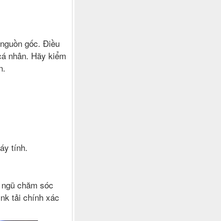
 nguồn gốc. Điều
 cá nhân. Hãy kiểm
n.
áy tính.
i ngũ chăm sóc
nk tải chính xác