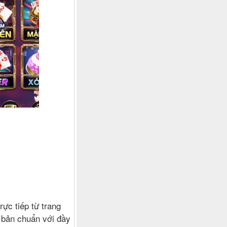
rực tiếp từ trang
 bản chuẩn với đầy