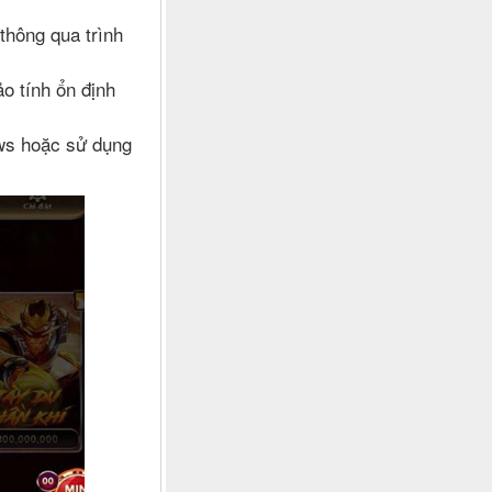
 thông qua trình
o tính ổn định
ows hoặc sử dụng