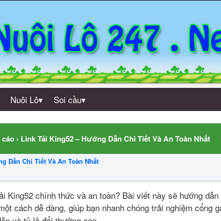
Nuôi Lô▾
Soi cầu▾
 cáo
›
Link Tải King52 – Hướng Dẫn Chi Tiết Và An Toàn Nhất
ng Dẫn Chi Tiết Và An Toàn Nhất
tải King52 chính thức và an toàn? Bài viết này sẽ hướng dẫn
ột cách dễ dàng, giúp bạn nhanh chóng trải nghiệm cổng g
ẫn và tỷ lệ đổi thưởng cao.