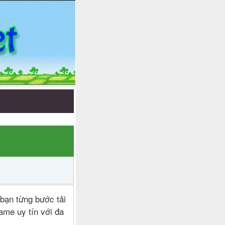
 bạn từng bước tải
ame uy tín với đa