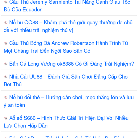
Cầu Thủ Jeremy Sarmiento Tài Năng Cánh Giàu Tốc
Độ Của Ecuador
Nổ hũ QQ88 – Khám phá thế giới quay thưởng đa chủ
đề với nhiều trải nghiệm thú vị
Cầu Thủ Bóng Đá Andrew Robertson Hành Trình Từ
Một Chàng Trai Đến Ngôi Sao Sân Cỏ
Bắn Cá Long Vương ok8386 Có Gì Đáng Trải Nghiệm?
Nhà Cái UU88 – Đánh Giá Sân Chơi Đẳng Cấp Cho
Bet Thủ
Nổ hũ đổi thẻ – Hướng dẫn chơi, mẹo thắng lớn và lưu
ý an toàn
Xổ số S666 – Hình Thức Giải Trí Hiện Đại Với Nhiều
Lựa Chọn Hấp Dẫn