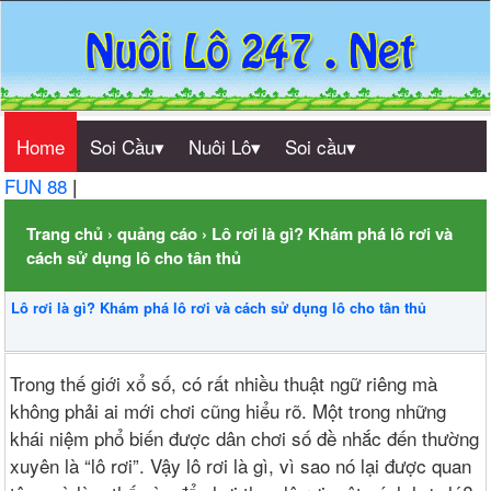
Home
Soi Cầu▾
Nuôi Lô▾
Soi cầu▾
FUN 88
|
Trang chủ
›
quảng cáo
›
Lô rơi là gì? Khám phá lô rơi và
cách sử dụng lô cho tân thủ
Lô rơi là gì? Khám phá lô rơi và cách sử dụng lô cho tân thủ
Trong thế giới xổ số, có rất nhiều thuật ngữ riêng mà
không phải ai mới chơi cũng hiểu rõ. Một trong những
khái niệm phổ biến được dân chơi số đề nhắc đến thường
xuyên là “lô rơi”. Vậy lô rơi là gì, vì sao nó lại được quan