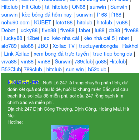
Hitclub
|
Hit Club
|
tải hitclub
|
ON68
|
sunwin
|
Sunwin
|
sunwin
|
kèo bóng đá hôm nay
|
sunwin
|
f168
|
f168
|
nohu90 com
|
KUBET
|
loto188
|
hitclub
|
hitclub
|
vu88
|
Debet
|
lucky88
|
five88
|
five88
|
fabet
|
lu88
|
da88
|
five88
|
lucky88
|
12bet
|
soi kèo nhà cái
|
kèo nhà cái 5
|
nbet
|
alo789
|
alo88
|
JBO
|
Xoilac TV
|
tructuyenbongda
|
Rakhoi
|
Link Xoilac
|
xem bong đá trực tuyến
|
truc tiep bong da
|
viva88
|
vin88
|
vin88
|
Sunwin
|
789club
|
go88
|
Hitclub
|
B52Club
|
789club
|
hitclub
|
sun win
|
b52club
|
- Nuôi Lô 247 là trang chuyên phân tích, dự
đoán kết quả soi cầu lô đề, nuôi lô khung miền Bắc, soi cầu
bạch thủ, soi cầu 88 miễn phí, soi cầu 247 rồng bạch kim
chính xác và miễn phí.
Địa chỉ: 247 Định Công Thượng, Định Công, Hoàng Mai, Hà
Nội
Hotline: