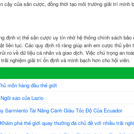
n cậy của sân cược, đồng thời tạo môi trường giải trí minh 
ng định vị thế sân cược uy tín nhờ hệ thống chính sách bả
ật liên tục. Các quy định rõ ràng giúp anh em cược thủ yên
 rủi ro về dữ liệu cá nhân và giao dịch. Việc chú trọng an toà
trải nghiệm giải trí ổn định và minh bạch hơn cho hội viên.
c
Thủ môn hàng đầu thế giới
 Ngôi sao của Lazio
y Sarmiento Tài Năng Cánh Giàu Tốc Độ Của Ecuador
hám phá thế giới quay thưởng đa chủ đề với nhiều trải nghi