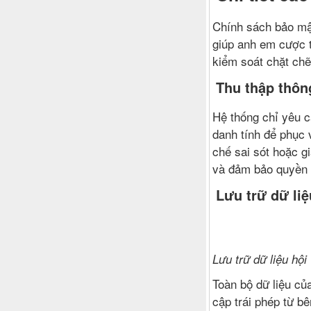
Chính sách bảo mật
giúp anh em cược t
kiểm soát chặt chẽ 
Thu thập thông
Hệ thống chỉ yêu c
danh tính để phục 
chế sai sót hoặc g
và đảm bảo quyền l
Lưu trữ dữ li
Lưu trữ dữ liệu hộ
Toàn bộ dữ liệu củ
cập trái phép từ bê