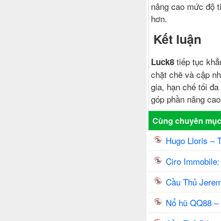
nâng cao mức độ ti
hơn.
Kết luận
tiếp tục khẳ
Luck8
chặt chẽ và cập nh
gia, hạn chế tối đa
góp phần nâng cao 
Cùng chuyên mụ
Hugo Lloris – 
Ciro Immobile:
Cầu Thủ Jerem
Nổ hũ QQ88 – K