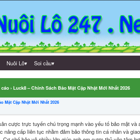
Nuôi Lô▾
Soi cầu▾
 cáo
›
Luck8 – Chính Sách Bảo Mật Cập Nhật Mới Nhất 2026
ảo Mật Cập Nhật Mới Nhất 2026
sân cược trực tuyến chú trọng mạnh vào yếu tố bảo mật và a
c nâng cấp liên tục nhằm đảm bảo thông tin cá nhân và giao
. Cơ chế bảo vệ nhiều lớp giúp anh em cược thủ yên tâm hơ