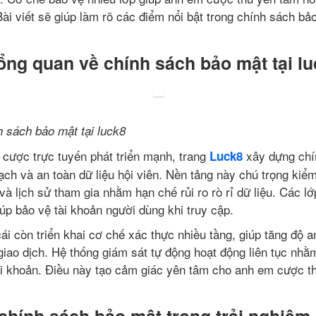
 Bài viết sẽ giúp làm rõ các điểm nổi bật trong chính sách b
tổng quan về chính sách bảo mật tại l
 sách bảo mật tại luck8
 cược trực tuyến phát triển mạnh, trang
xây dựng chí
Luck8
ch và an toàn dữ liệu hội viên. Nền tảng này chú trọng kiểm
 và lịch sử tham gia nhằm hạn chế rủi ro rò rỉ dữ liệu. Các 
úp bảo vệ tài khoản người dùng khi truy cập.
ái còn triển khai cơ chế xác thực nhiều tầng, giúp tăng độ a
giao dịch. Hệ thống giám sát tự động hoạt động liên tục nhằ
ài khoản. Điều này tạo cảm giác yên tâm cho anh em cược th