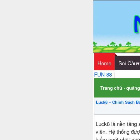
Home
Soi Cầu▾
FUN 88
|
Trang chủ
›
quảng
Luck8 – Chính Sách B
Luck8 là nền tảng 
viên. Hệ thống đượ
kiểm soát chặt chẽ