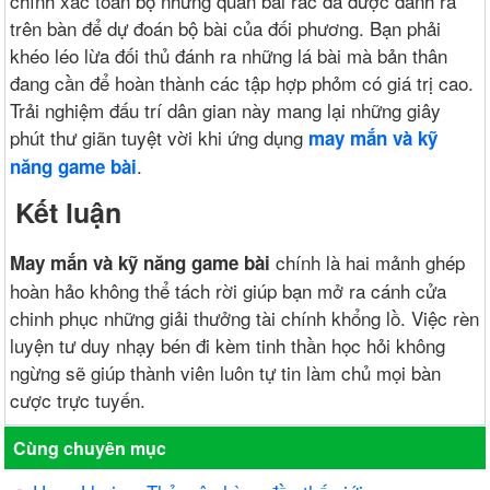
chính xác toàn bộ những quân bài rác đã được đánh ra
trên bàn để dự đoán bộ bài của đối phương. Bạn phải
khéo léo lừa đối thủ đánh ra những lá bài mà bản thân
đang cần để hoàn thành các tập hợp phỏm có giá trị cao.
Trải nghiệm đấu trí dân gian này mang lại những giây
phút thư giãn tuyệt vời khi ứng dụng
may mắn và kỹ
.
năng game bài
Kết luận
chính là hai mảnh ghép
May mắn và kỹ năng game bài
hoàn hảo không thể tách rời giúp bạn mở ra cánh cửa
chinh phục những giải thưởng tài chính khổng lồ. Việc rèn
luyện tư duy nhạy bén đi kèm tinh thần học hỏi không
ngừng sẽ giúp thành viên luôn tự tin làm chủ mọi bàn
cược trực tuyến.
Cùng chuyên mục