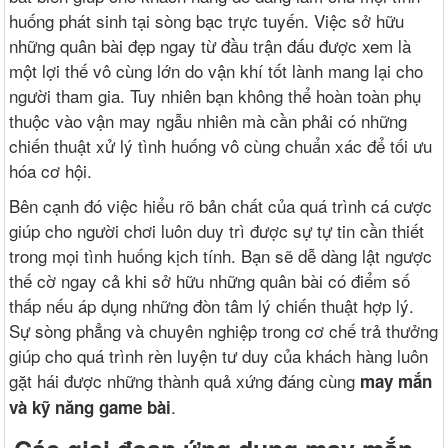
huống phát sinh tại sòng bạc trực tuyến. Việc sở hữu
những quân bài đẹp ngay từ đầu trận đấu được xem là
một lợi thế vô cùng lớn do vận khí tốt lành mang lại cho
người tham gia. Tuy nhiên bạn không thể hoàn toàn phụ
thuộc vào vận may ngẫu nhiên mà cần phải có những
chiến thuật xử lý tình huống vô cùng chuẩn xác để tối ưu
hóa cơ hội.
Bên cạnh đó việc hiểu rõ bản chất của quá trình cá cược
giúp cho người chơi luôn duy trì được sự tự tin cần thiết
trong mọi tình huống kịch tính. Bạn sẽ dễ dàng lật ngược
thế cờ ngay cả khi sở hữu những quân bài có điểm số
thấp nếu áp dụng những đòn tâm lý chiến thuật hợp lý.
Sự sòng phẳng và chuyên nghiệp trong cơ chế trả thưởng
giúp cho quá trình rèn luyện tư duy của khách hàng luôn
gặt hái được những thành quả xứng đáng cùng
may mắn
.
và kỹ năng game bài