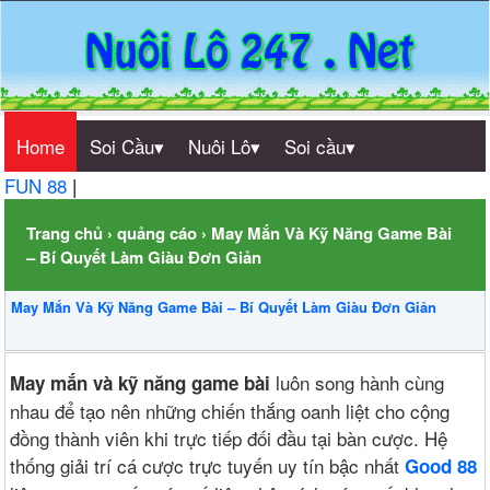
Home
Soi Cầu▾
Nuôi Lô▾
Soi cầu▾
FUN 88
|
Trang chủ
›
quảng cáo
›
May Mắn Và Kỹ Năng Game Bài
– Bí Quyết Làm Giàu Đơn Giản
May Mắn Và Kỹ Năng Game Bài – Bí Quyết Làm Giàu Đơn Giản
luôn song hành cùng
May mắn và kỹ năng game bài
nhau để tạo nên những chiến thắng oanh liệt cho cộng
đồng thành viên khi trực tiếp đối đầu tại bàn cược. Hệ
thống giải trí cá cược trực tuyến uy tín bậc nhất
Good 88