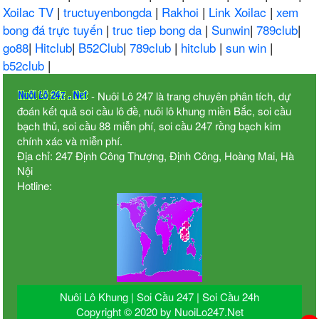
Xoilac TV
|
tructuyenbongda
|
Rakhoi
|
Link Xoilac
|
xem
bong đá trực tuyến
|
truc tiep bong da
|
Sunwin
|
789club
|
go88
|
Hitclub
|
B52Club
|
789club
|
hitclub
|
sun win
|
b52club
|
- Nuôi Lô 247 là trang chuyên phân tích, dự
đoán kết quả soi cầu lô đề, nuôi lô khung miền Bắc, soi cầu
bạch thủ, soi cầu 88 miễn phí, soi cầu 247 rồng bạch kim
chính xác và miễn phí.
Địa chỉ: 247 Định Công Thượng, Định Công, Hoàng Mai, Hà
Nội
Hotline:
Nuôi Lô Khung
|
Soi Cầu 247
|
Soi Cầu 24h
Copyright © 2020 by NuoiLo247.Net