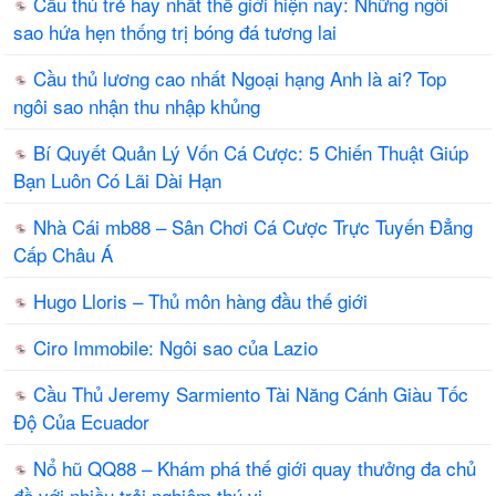
Cầu thủ trẻ hay nhất thế giới hiện nay: Những ngôi
sao hứa hẹn thống trị bóng đá tương lai
Cầu thủ lương cao nhất Ngoại hạng Anh là ai? Top
ngôi sao nhận thu nhập khủng
Bí Quyết Quản Lý Vốn Cá Cược: 5 Chiến Thuật Giúp
Bạn Luôn Có Lãi Dài Hạn
Nhà Cái mb88 – Sân Chơi Cá Cược Trực Tuyến Đẳng
Cấp Châu Á
Hugo Lloris – Thủ môn hàng đầu thế giới
Ciro Immobile: Ngôi sao của Lazio
Cầu Thủ Jeremy Sarmiento Tài Năng Cánh Giàu Tốc
Độ Của Ecuador
Nổ hũ QQ88 – Khám phá thế giới quay thưởng đa chủ
đề với nhiều trải nghiệm thú vị