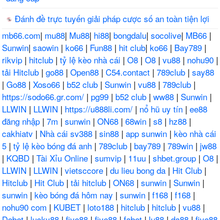
Đánh đề trực tuyến giải pháp cược số an toàn tiện lợi
mb66.com
|
mu88
|
Mu88
|
hi88
|
bongdalu
|
socolive
|
MB66
|
Sunwin
|
saowin
|
ko66
|
Fun88
|
hit club
|
ko66
|
Bay789
|
rikvip
|
hitclub
|
tỷ lệ kèo nhà cái
|
O8
|
O8
|
vu88
|
nohu90
|
tải Hitclub
|
go88
|
Open88
|
C54.contact
|
789club
|
say88
|
Go88
|
Xoso66
|
b52 club
|
Sunwin
|
vu88
|
789club
|
https://sodo66.gr.com/
|
pg99
|
b52 club
|
ww88
|
Sunwin
|
LLWIN
|
LLWIN
|
https://u888li.com/
|
nổ hũ uy tín
|
ee88
đăng nhập
|
7m
|
sunwin
|
ON68
|
68win
|
s8
|
hz88
|
cakhiatv
|
Nhà cái sv388
|
sin88
|
app sunwin
|
kèo nhà cái
5
|
tỷ lệ kèo bóng đá anh
|
789club
|
bay789
|
789win
|
jw88
|
KQBD
|
Tài Xỉu Online
|
sumvip
|
11uu
|
shbet.group
|
O8
|
LLWIN
|
LLWIN
|
vietsccore
|
du lieu bong da
|
Hit Club
|
Hitclub
|
Hit Club
|
tải hitclub
|
ON68
|
sunwin
|
Sunwin
|
sunwin
|
kèo bóng đá hôm nay
|
sunwin
|
f168
|
f168
|
nohu90 com
|
KUBET
|
loto188
|
hitclub
|
hitclub
|
vu88
|
Debet
|
lucky88
|
five88
|
five88
|
fabet
|
lu88
|
da88
|
five88