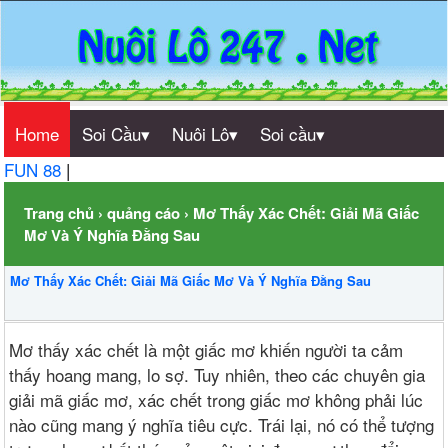
Home
Soi Cầu▾
Nuôi Lô▾
Soi cầu▾
FUN 88
|
Trang chủ
›
quảng cáo
›
Mơ Thấy Xác Chết: Giải Mã Giấc
Mơ Và Ý Nghĩa Đằng Sau
Mơ Thấy Xác Chết: Giải Mã Giấc Mơ Và Ý Nghĩa Đằng Sau
Mơ thấy xác chết là một giấc mơ khiến người ta cảm
thấy hoang mang, lo sợ. Tuy nhiên, theo các chuyên gia
giải mã giấc mơ, xác chết trong giấc mơ không phải lúc
nào cũng mang ý nghĩa tiêu cực. Trái lại, nó có thể tượng