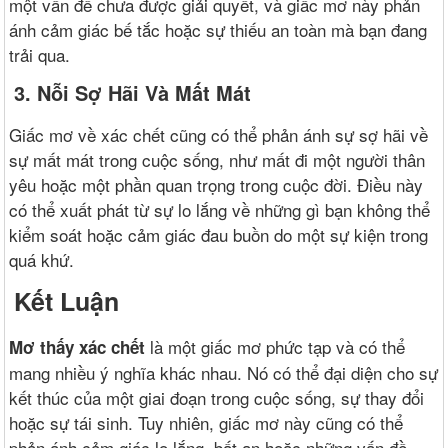
một vấn đề chưa được giải quyết, và giấc mơ này phản
ánh cảm giác bế tắc hoặc sự thiếu an toàn mà bạn đang
trải qua.
3. Nỗi Sợ Hãi Và Mất Mát
Giấc mơ về xác chết cũng có thể phản ánh sự sợ hãi về
sự mất mát trong cuộc sống, như mất đi một người thân
yêu hoặc một phần quan trọng trong cuộc đời. Điều này
có thể xuất phát từ sự lo lắng về những gì bạn không thể
kiểm soát hoặc cảm giác đau buồn do một sự kiện trong
quá khứ.
Kết Luận
là một giấc mơ phức tạp và có thể
Mơ thấy xác chết
mang nhiều ý nghĩa khác nhau. Nó có thể đại diện cho sự
kết thúc của một giai đoạn trong cuộc sống, sự thay đổi
hoặc sự tái sinh. Tuy nhiên, giấc mơ này cũng có thể
phản ánh cảm giác lo lắng, bất an hoặc những vấn đề