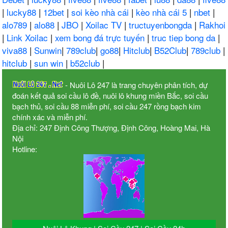
|
lucky88
|
12bet
|
soi kèo nhà cái
|
kèo nhà cái 5
|
nbet
|
alo789
|
alo88
|
JBO
|
Xoilac TV
|
tructuyenbongda
|
Rakhoi
|
Link Xoilac
|
xem bong đá trực tuyến
|
truc tiep bong da
|
viva88
|
Sunwin
|
789club
|
go88
|
Hitclub
|
B52Club
|
789club
|
hitclub
|
sun win
|
b52club
|
- Nuôi Lô 247 là trang chuyên phân tích, dự
đoán kết quả soi cầu lô đề, nuôi lô khung miền Bắc, soi cầu
bạch thủ, soi cầu 88 miễn phí, soi cầu 247 rồng bạch kim
chính xác và miễn phí.
Địa chỉ: 247 Định Công Thượng, Định Công, Hoàng Mai, Hà
Nội
Hotline: