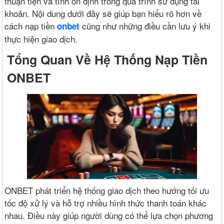
thuận tiện và tính ổn định trong quá trình sử dụng tài
khoản. Nội dung dưới đây sẽ giúp bạn hiểu rõ hơn về
cách nạp tiền
cũng như những điều cần lưu ý khi
onbet
thực hiện giao dịch.
Tổng Quan Về Hệ Thống Nạp Tiền
ONBET
ONBET phát triển hệ thống giao dịch theo hướng tối ưu
tốc độ xử lý và hỗ trợ nhiều hình thức thanh toán khác
nhau. Điều này giúp người dùng có thể lựa chọn phương