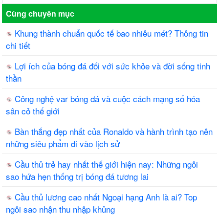
Cùng chuyên mục
Khung thành chuẩn quốc tế bao nhiêu mét? Thông tin
chi tiết
Lợi ích của bóng đá đối với sức khỏe và đời sống tinh
thần
Công nghệ var bóng đá và cuộc cách mạng số hóa
sân cỏ thế giới
Bàn thắng đẹp nhất của Ronaldo và hành trình tạo nên
những siêu phẩm đi vào lịch sử
Cầu thủ trẻ hay nhất thế giới hiện nay: Những ngôi
sao hứa hẹn thống trị bóng đá tương lai
Cầu thủ lương cao nhất Ngoại hạng Anh là ai? Top
ngôi sao nhận thu nhập khủng