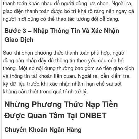
thanh toán khác nhau để người dùng lựa chọn. Ngoài ra,
giao diện thanh toán được bố trí khá rõ ràng nên ngay cả
người mới cũng có thể thao tác tương đối dễ dàng.
Bước 3 – Nhập Thông Tin Và Xác Nhận
Giao Dịch
Sau khi chọn phương thức thanh toán phù hợp, người
dùng cần nhập đầy đủ thông tin theo yêu cầu của hệ
thống. Một số nội dung thường bao gồm số tiền giao dịch
và thông tin tài khoản liên quan. Ngoài ra, cần kiểm tra
kỹ dữ liệu trước khi xác nhận nhằm hạn chế sai sót
không cần thiết trong quá trình xử lý.
Những Phương Thức Nạp Tiền
Được Quan Tâm Tại ONBET
Chuyển Khoản Ngân Hàng