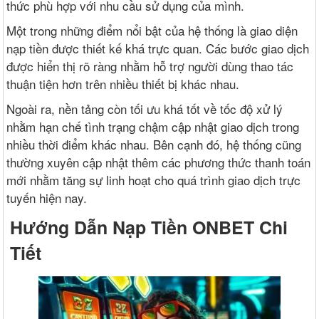
thức phù hợp với nhu cầu sử dụng của mình.
Một trong những điểm nổi bật của hệ thống là giao diện
nạp tiền được thiết kế khá trực quan. Các bước giao dịch
được hiển thị rõ ràng nhằm hỗ trợ người dùng thao tác
thuận tiện hơn trên nhiều thiết bị khác nhau.
Ngoài ra, nền tảng còn tối ưu khá tốt về tốc độ xử lý
nhằm hạn chế tình trạng chậm cập nhật giao dịch trong
nhiều thời điểm khác nhau. Bên cạnh đó, hệ thống cũng
thường xuyên cập nhật thêm các phương thức thanh toán
mới nhằm tăng sự linh hoạt cho quá trình giao dịch trực
tuyến hiện nay.
Hướng Dẫn Nạp Tiền ONBET Chi
Tiết