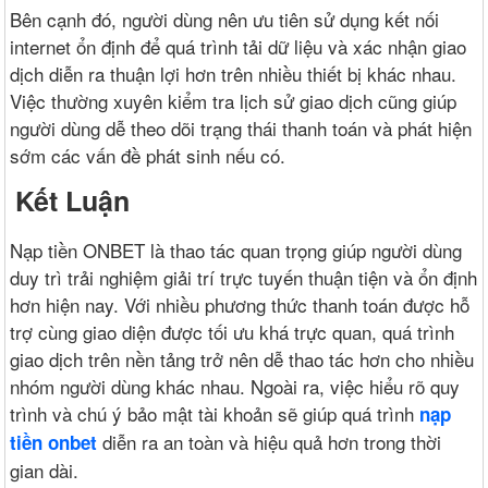
Bên cạnh đó, người dùng nên ưu tiên sử dụng kết nối
internet ổn định để quá trình tải dữ liệu và xác nhận giao
dịch diễn ra thuận lợi hơn trên nhiều thiết bị khác nhau.
Việc thường xuyên kiểm tra lịch sử giao dịch cũng giúp
người dùng dễ theo dõi trạng thái thanh toán và phát hiện
sớm các vấn đề phát sinh nếu có.
Kết Luận
Nạp tiền ONBET là thao tác quan trọng giúp người dùng
duy trì trải nghiệm giải trí trực tuyến thuận tiện và ổn định
hơn hiện nay. Với nhiều phương thức thanh toán được hỗ
trợ cùng giao diện được tối ưu khá trực quan, quá trình
giao dịch trên nền tảng trở nên dễ thao tác hơn cho nhiều
nhóm người dùng khác nhau. Ngoài ra, việc hiểu rõ quy
trình và chú ý bảo mật tài khoản sẽ giúp quá trình
nạp
diễn ra an toàn và hiệu quả hơn trong thời
tiền onbet
gian dài.