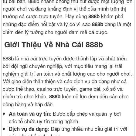
tư bài bản, 888b nhanh chóng thu hút được một lượng lớn
người chơi và đang khẳng định vị thế của mình trên thị
trường cá cược trực tuyến. Hãy cùng
khám phá
888b
những đặc điểm nổi bật và lý do vì sao
đang là một
888b
điểm đến lý tưởng cho người đam mê cá cược.
Giới Thiệu Về Nhà Cái 888b
888b là nhà cái trực tuyến được thành lập và phát triển
bởi đội ngũ chuyên nghiệp, với mục tiêu mang lại trải
nghiệm giải trí an toàn và chất lượng cao cho người chơi.
Với giao diện thân thiện và các dịch vụ đa dạng như cá
cược thể thao, casino trực tuyến, game bài, xổ số và
nhiều trò chơi khác,
luôn nỗ lực đem đến sân chơi
888b
công bằng và hấp dẫn.
: Được cấp phép và quản lý bởi
An toàn và uy tín
các tổ chức uy tín trong ngành.
: Đáp ứng nhiều nhu cầu giải trí với
Dịch vụ đa dạng