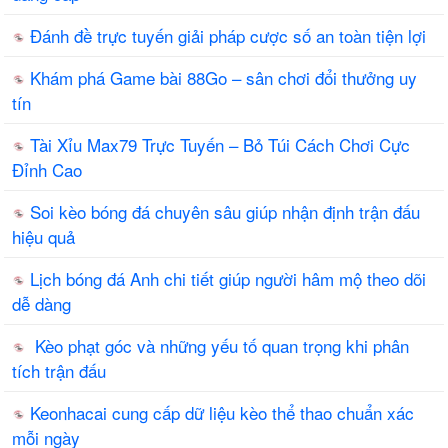
Đánh đề trực tuyến giải pháp cược số an toàn tiện lợi
Khám phá Game bài 88Go – sân chơi đổi thưởng uy
tín
Tài Xỉu Max79 Trực Tuyến – Bỏ Túi Cách Chơi Cực
Đỉnh Cao
Soi kèo bóng đá chuyên sâu giúp nhận định trận đấu
hiệu quả
Lịch bóng đá Anh chi tiết giúp người hâm mộ theo dõi
dễ dàng
Kèo phạt góc và những yếu tố quan trọng khi phân
tích trận đấu
Keonhacai cung cấp dữ liệu kèo thể thao chuẩn xác
mỗi ngày