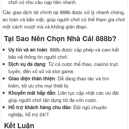
chơi có nhu cầu nạp tiền nhanh.
Các giao dịch tài chính tại 888b được xử lý nhanh chóng,
an toàn và bảo mật, giúp người chơi có thể tham gia chơi
một cách mượt mà và không gián đoạn.
Tại Sao Nên Chọn Nhà Cái 888b?
: 888b được cấp phép và cam kết
Uy tín và an toàn
bảo vệ thông tin người chơi.
: Từ cá cược thể thao, casino trực
Dịch vụ đa dạng
tuyến, đến xổ số và slot game.
: Dễ dàng thao tác và tìm
Giao diện thân thiện
kiếm, tối ưu cho mọi thiết bị.
: Liên tục cập nhật các ưu đãi
Khuyến mãi hấp dẫn
giúp người chơi tận dụng tối đa vốn cược.
: Đội ngũ chuyên
Hỗ trợ khách hàng chu đáo
nghiệp, hỗ trợ 24/7.
Kết Luận