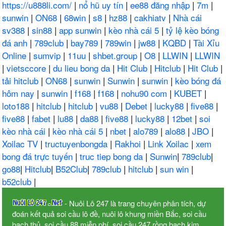
https://u888li.com/
|
nổ hũ uy tín
|
ee88 đăng nhập
|
7m
|
sunwin
|
ON68
|
68win
|
s8
|
hz88
|
cakhiatv
|
Nhà cái
sv388
|
sin88
|
app sunwin
|
kèo nhà cái 5
|
tỷ lệ kèo bóng
đá anh
|
789club
|
bay789
|
789win
|
jw88
|
KQBD
|
Tài Xỉu
Online
|
sumvip
|
11uu
|
shbet.group
|
O8
|
LLWIN
|
LLWIN
|
vietsccore
|
du lieu bong da
|
Hit Club
|
Hitclub
|
Hit Club
|
tải hitclub
|
ON68
|
sunwin
|
Sunwin
|
sunwin
|
kèo bóng đá
hôm nay
|
sunwin
|
f168
|
f168
|
nohu90 com
|
KUBET
|
loto188
|
hitclub
|
hitclub
|
vu88
|
Debet
|
lucky88
|
five88
|
five88
|
fabet
|
lu88
|
da88
|
five88
|
lucky88
|
12bet
|
soi
kèo nhà cái
|
kèo nhà cái 5
|
nbet
|
alo789
|
alo88
|
JBO
|
Xoilac TV
|
tructuyenbongda
|
Rakhoi
|
Link Xoilac
|
xem
bong đá trực tuyến
|
truc tiep bong da
|
Sunwin
|
789club
|
go88
|
Hitclub
|
B52Club
|
789club
|
hitclub
|
sun win
|
b52club
|
- Nuôi Lô 247 là trang chuyên phân tích, dự
đoán kết quả soi cầu lô đề, nuôi lô khung miền Bắc, soi cầu
bạch thủ, soi cầu 88 miễn phí, soi cầu 247 rồng bạch kim